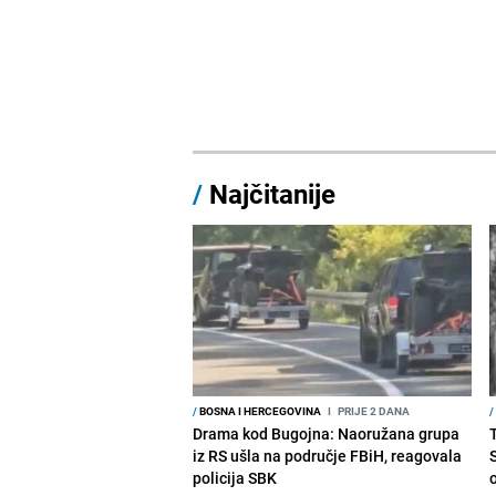
/
Najčitanije
/
BOSNA I HERCEGOVINA
I
PRIJE 2 DANA
/
Drama kod Bugojna: Naoružana grupa
iz RS ušla na područje FBiH, reagovala
policija SBK