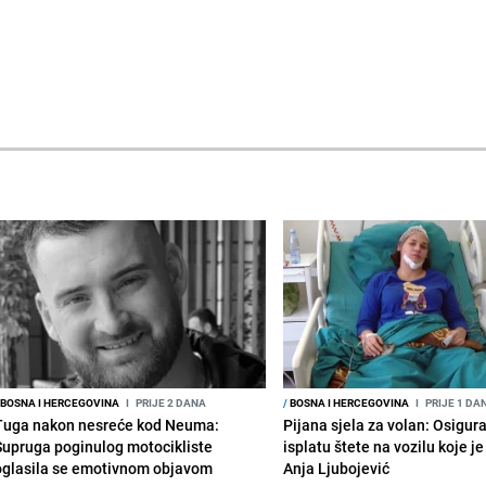
BOSNA I HERCEGOVINA
I
PRIJE 2 DANA
/
BOSNA I HERCEGOVINA
I
PRIJE 1 DA
Tuga nakon nesreće kod Neuma:
Pijana sjela za volan: Osigur
Supruga poginulog motocikliste
isplatu štete na vozilu koje j
oglasila se emotivnom objavom
Anja Ljubojević