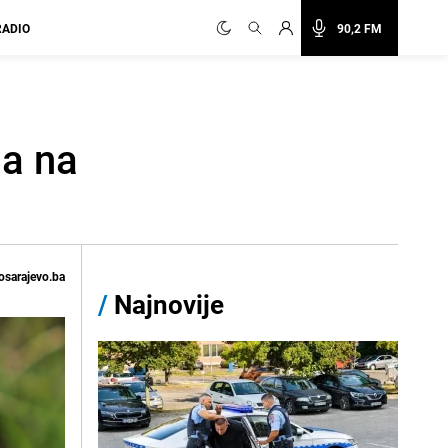
RADIO
90,2 FM
na na
osarajevo.ba
/
Najnovije