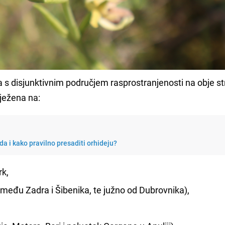
ja s disjunktivnim područjem rasprostranjenosti na obje s
ježena na:
da i kako pravilno presaditi orhideju?
rk,
zmeđu Zadra i Šibenika, te južno od Dubrovnika),