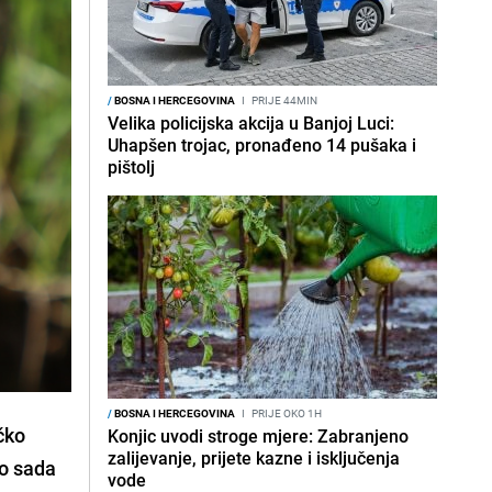
/
BOSNA I HERCEGOVINA
I
PRIJE 44MIN
Velika policijska akcija u Banjoj Luci:
Uhapšen trojac, pronađeno 14 pušaka i
pištolj
/
BOSNA I HERCEGOVINA
I
PRIJE OKO 1H
čko
Konjic uvodi stroge mjere: Zabranjeno
zalijevanje, prijete kazne i isključenja
do sada
vode