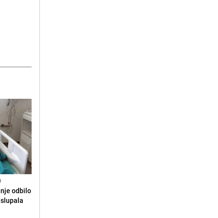
N
anje odbilo
e slupala