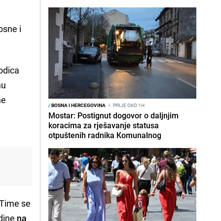
osne i
odica
nu
ne
/
BOSNA I HERCEGOVINA
I
PRIJE OKO 1H
Mostar: Postignut dogovor o daljnjim
koracima za rješavanje statusa
otpuštenih radnika Komunalnog
 Time se
dine
na