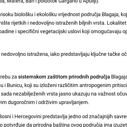
gia, Matera, Bari i poluotok Gargano u Apuliji).
isoku biološku i ekološku vrijednost područja Blagaja, ko
te rijetkih i nedovoljno istraženih biljnih vrsta. Lokalitet
padine i specifični vegetacijski uslovi koji omogućavaju 
 nedovoljno istražena, iako predstavljaju ključne tačke o
trebu za
sistemskom zaštitom prirodnih područja
Blagaja
nu i Bunicu, koji su izloženi različitim antropogenim pritis
do sada nezabilježenih vrsta jasno ukazuju na važnost oču
ovim dugoročnim i održivim upravljanjem.
 Bosni i Hercegovini predstavlja jedno od značajnijih sav
tno potvrđuje da prirodna baština ovog područja ima izuze