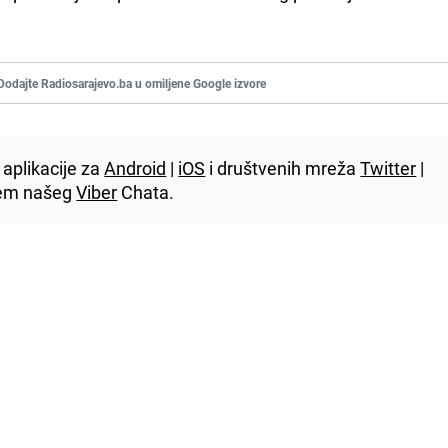
Dodajte Radiosarajevo.ba u omiljene Google izvore
aplikacije za
Android
|
iOS
i društvenih mreža
Twitter
|
utem našeg
Viber
Chata.