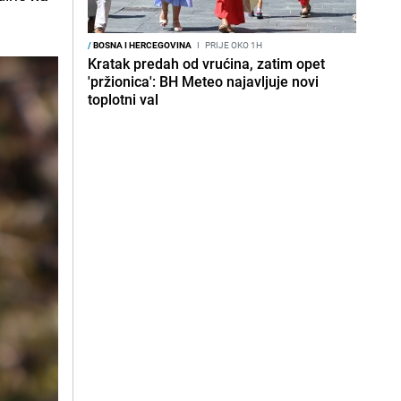
/
BOSNA I HERCEGOVINA
I
PRIJE OKO 1H
Kratak predah od vrućina, zatim opet
'pržionica': BH Meteo najavljuje novi
toplotni val