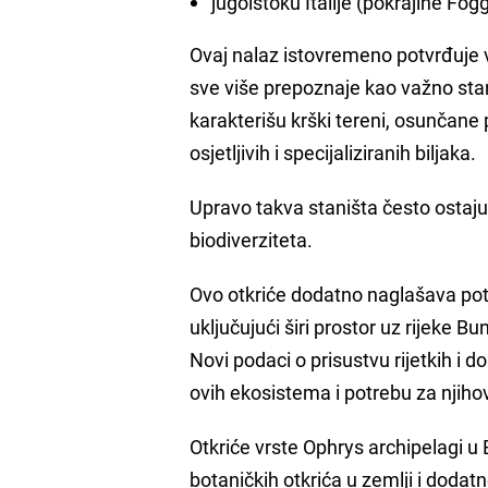
jugoistoku Italije (pokrajine Fog
Ovaj nalaz istovremeno potvrđuje v
sve više prepoznaje kao važno staniš
karakterišu krški tereni, osunčane 
osjetljivih i specijaliziranih biljaka.
Upravo takva staništa često ostaju
biodiverziteta.
Ovo otkriće dodatno naglašava po
uključujući širi prostor uz rijeke Bu
Novi podaci o prisustvu rijetkih i 
ovih ekosistema i potrebu za njih
Otkriće vrste Ophrys archipelagi u
botaničkih otkrića u zemlji i doda