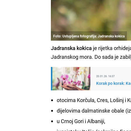
Foto: Ustupljena fotografija: Jadranska kokica
Jadranska kokica
je rijetka orhide
Jadranskog mora. Do sada je zabil
20.01.26. 16:37
Korak po korak: Ka
otocima Korčula, Cres, Lošinj i K
dijelovima dalmatinske obale (i
u Crnoj Gori i Albaniji,