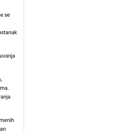
je se
opstanak
čuvanja
,
cima.
vanja
remenih
tan