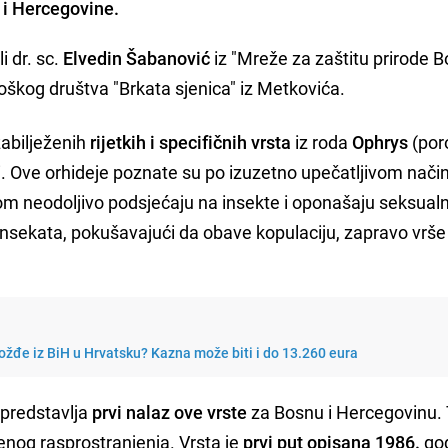
e i Hercegovine.
i dr. sc.
Elvedin Šabanović
iz "Mreže za zaštitu prirode B
loškog društva "Brkata sjenica" iz Metkovića.
zabilježenih
rijetkih i specifičnih vrsta
iz roda
Ophrys
(por
i. Ove orhideje poznate su po izuzetno upečatljivom nači
edom neodoljivo podsjećaju na insekte i oponašaju seksual
insekata, pokušavajući da obave kopulaciju, zapravo vrše
ožđe iz BiH u Hrvatsku? Kazna može biti i do 13.260 eura
 predstavlja
prvi nalaz ove vrste
za Bosnu i Hercegovinu.
enog rasprostranjenja. Vrsta je
prvi put opisana 1986.
go