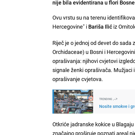
nije bila evidentirana u flori Bosn
Ovu vrstu su na terenu identifikoval
Hercegovine" i
Bariša Ilić
iz Ornito
Riječ je o jednoj od devet do sada 
Orchidaceae) u Bosni i Hercegovin
oprašivanja: njihovi cvjetovi izgl
signale ženki oprašivača. Mužjaci 
oprašivanje cvjetova.
TRENDING
Nosite smokve i gr
Otkriće jadranske kokice u Blagaju
značajno proširuje poznati areal nj