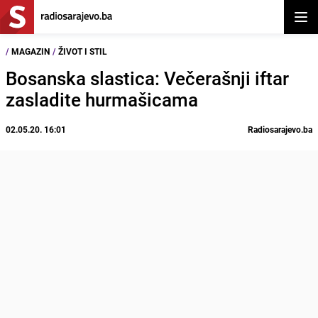
Otvor
/
MAGAZIN
/
ŽIVOT I STIL
Bosanska slastica: Večerašnji iftar
zasladite hurmašicama
02.05.20. 16:01
Radiosarajevo.ba