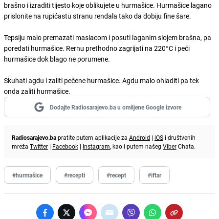
brašno i izraditi tijesto koje oblikujete u hurmašice. Hurmašice lagano
prislonite na rupićastu stranu rendala tako da dobiju fine šare.
Tepsiju malo premazati maslacom i posuti laganim slojem brašna, pa
poredati hurmašice. Rernu prethodno zagrijati na 220°C i peći
hurmašice dok blago ne porumene.
Skuhati agdu i zaliti pečene hurmašice. Agdu malo ohladiti pa tek
onda zaliti hurmašice.
Dodajte Radiosarajevo.ba u omiljene Google izvore
Radiosarajevo.ba
pratite putem aplikacije za
Android
|
iOS
i društvenih
mreža
Twitter
|
Facebook
|
Instagram
, kao i putem našeg
Viber
Chata.
#hurmašice
#recepti
#recept
#iftar