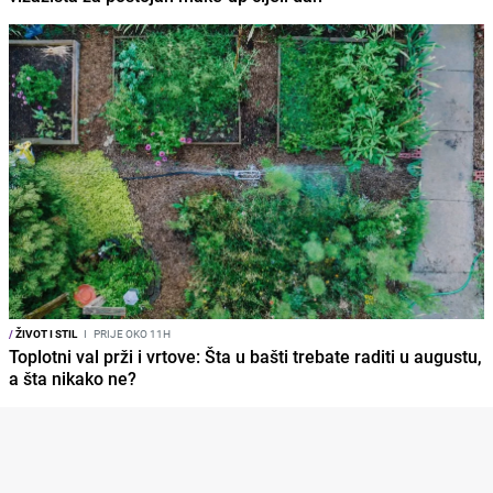
/
ŽIVOT I STIL
I
PRIJE OKO 11H
Toplotni val prži i vrtove: Šta u bašti trebate raditi u augustu,
a šta nikako ne?