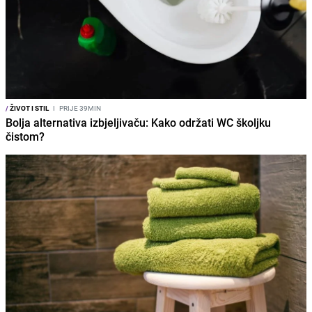
/
ŽIVOT I STIL
I
PRIJE 39MIN
Bolja alternativa izbjeljivaču: Kako održati WC školjku
čistom?