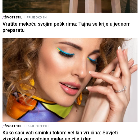
/
ŽIVOT I STIL
I
PRIJE OKO 1H
Vratite mekoću svojim peškirima: Tajna se krije u jednom
preparatu
/
ŽIVOT I STIL
I
PRIJE OKO 11H
Kako sačuvati šminku tokom velikih vrućina: Savjeti
vizažista za postojan make-up cijeli dan