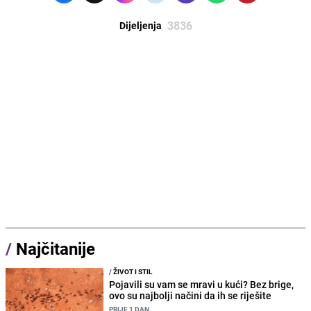
3836
Dijeljenja
/
Najčitanije
/
ŽIVOT I STIL
Pojavili su vam se mravi u kući? Bez brige,
ovo su najbolji načini da ih se riješite
PRIJE 1 DAN