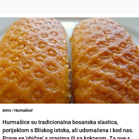
Arhiv / Hurmašice!
Hurmašice su tradicionalna bosanska slastica,
porijeklom s Bliskog istoka, ali udomaćena i kod nas.
Prave se 'obične' s orasima ili sa kokosom. Za ove s