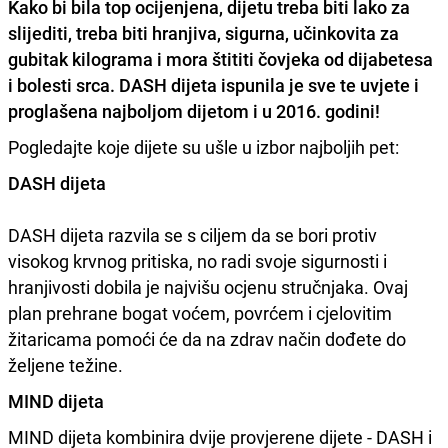
Kako bi bila top ocijenjena, dijetu treba biti lako za
slijediti, treba biti
hranjiva, sigurna, učinkovita za
gubitak kilograma
i mora štititi čovjeka od dijabetesa
i bolesti srca. DASH dijeta ispunila je sve te uvjete i
proglašena najboljom dijetom i u 2016. godini!
Pogledajte koje dijete su ušle u izbor najboljih pet:
DASH dijeta
DASH dijeta razvila se s ciljem da se bori protiv
visokog krvnog pritiska, no radi svoje sigurnosti i
hranjivosti dobila je najvišu ocjenu stručnjaka. Ovaj
plan prehrane bogat voćem, povrćem i cjelovitim
žitaricama pomoći će da na zdrav način dođete do
željene težine.
MIND dijeta
MIND dijeta kombinira dvije provjerene dijete - DASH i