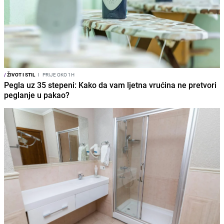
/
ŽIVOT I STIL
I
PRIJE OKO 1H
Pegla uz 35 stepeni: Kako da vam ljetna vrućina ne pretvori
peglanje u pakao?