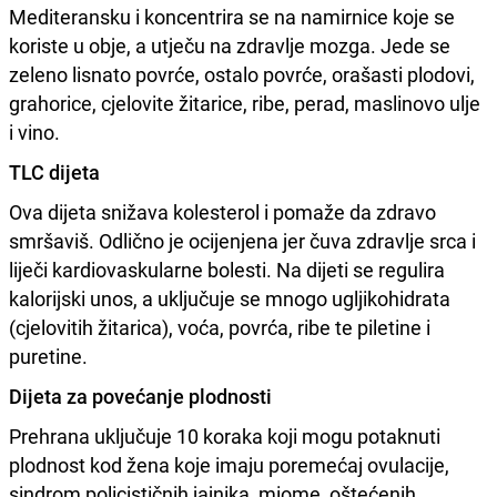
Mediteransku i koncentrira se na namirnice koje se
koriste u obje, a utječu na zdravlje mozga. Jede se
zeleno lisnato povrće, ostalo povrće, orašasti plodovi,
grahorice, cjelovite žitarice, ribe, perad, maslinovo ulje
i vino.
TLC dijeta
Ova dijeta snižava kolesterol i pomaže da zdravo
smršaviš. Odlično je ocijenjena jer čuva zdravlje srca i
liječi kardiovaskularne bolesti. Na dijeti se regulira
kalorijski unos, a uključuje se mnogo ugljikohidrata
(cjelovitih žitarica), voća, povrća, ribe te piletine i
puretine.
Dijeta za povećanje plodnosti
Prehrana uključuje 10 koraka koji mogu potaknuti
plodnost kod žena koje imaju poremećaj ovulacije,
sindrom policističnih jajnika, miome, oštećenih