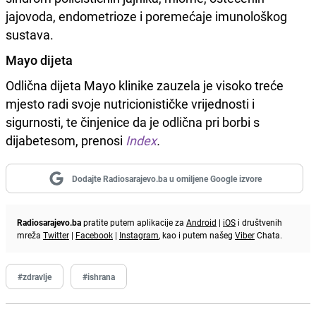
jajovoda, endometrioze i poremećaje imunološkog
sustava.
Mayo dijeta
Odlična dijeta Mayo klinike zauzela je visoko treće
mjesto radi svoje nutricionističke vrijednosti i
sigurnosti, te činjenice da je odlična pri borbi s
dijabetesom, prenosi
Index
.
Dodajte Radiosarajevo.ba u omiljene Google izvore
Radiosarajevo.ba
pratite putem aplikacije za
Android
|
iOS
i društvenih
mreža
Twitter
|
Facebook
|
Instagram
, kao i putem našeg
Viber
Chata.
#zdravlje
#ishrana