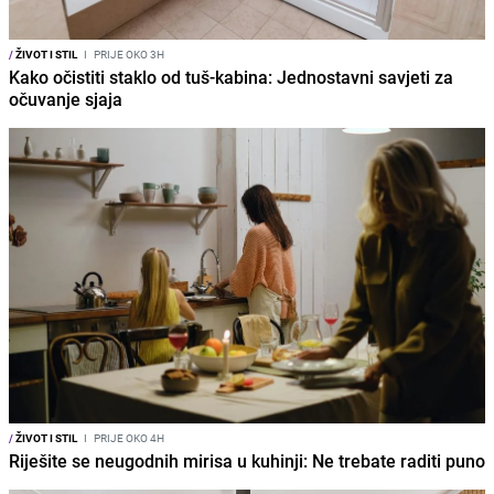
/
ŽIVOT I STIL
I
PRIJE OKO 3H
Kako očistiti staklo od tuš-kabina: Jednostavni savjeti za
očuvanje sjaja
/
ŽIVOT I STIL
I
PRIJE OKO 4H
Riješite se neugodnih mirisa u kuhinji: Ne trebate raditi puno