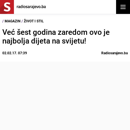
Otvor
/
MAGAZIN
/
ŽIVOT I STIL
Već šest godina zaredom ovo je
najbolja dijeta na svijetu!
02.02.17. 07:39
Radiosarajevo.ba