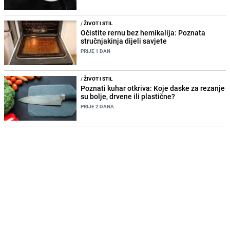
/
ŽIVOT I STIL
Očistite rernu bez hemikalija: Poznata
stručnjakinja dijeli savjete
PRIJE 1 DAN
/
ŽIVOT I STIL
Poznati kuhar otkriva: Koje daske za rezanje
su bolje, drvene ili plastične?
PRIJE 2 DANA