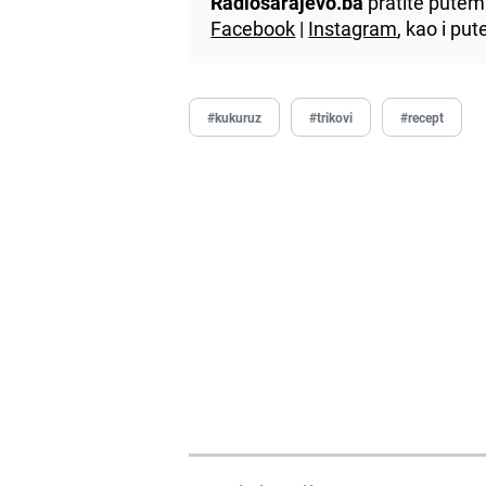
Radiosarajevo.ba
pratite putem 
Facebook
|
Instagram
, kao i p
#kukuruz
#trikovi
#recept