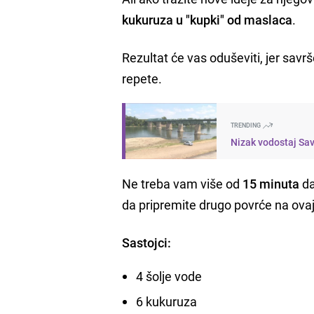
kukuruza u "kupki" od maslaca
.
Rezultat će vas oduševiti, jer sav
repete.
TRENDING
Nizak vodostaj Save
Ne treba vam više od
15 minuta
da
da pripremite drugo povrće na ovaj
Sastojci:
4 šolje vode
6 kukuruza