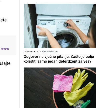
mete
a teren
/
ŽIVOT I STIL
I
PRIJE OKO 7H
Odgovor na vječno pitanje: Zašto je bolje
koristiti samo jedan deterdžent za veš?
ušajte