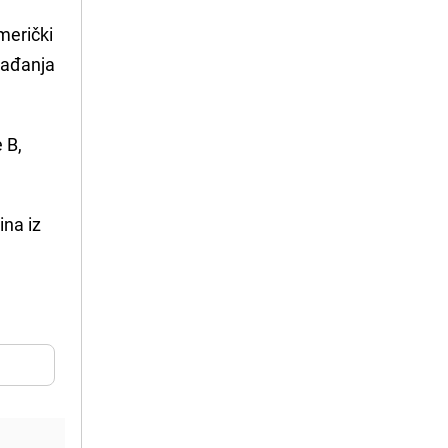
merički
bađanja
 B,
ina iz