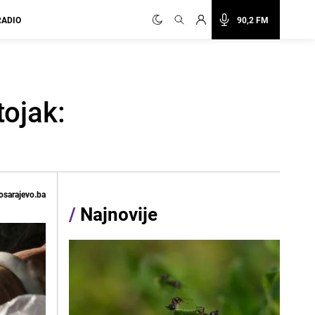
RADIO
90,2 FM
tojak:
osarajevo.ba
/
Najnovije