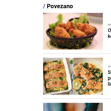
/
Povezano
20
O
k
19
S
p
l