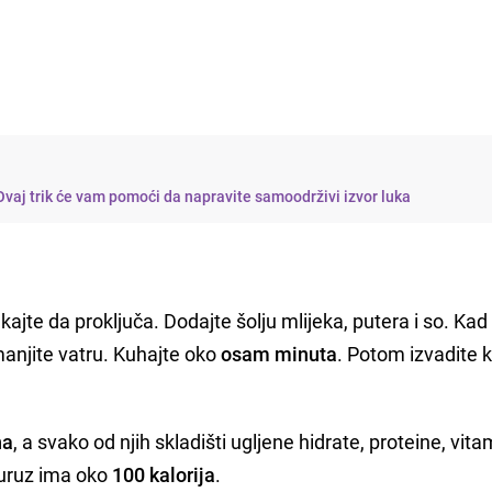
 Ovaj trik će vam pomoći da napravite samoodrživi izvor luka
kajte da proključa. Dodajte šolju mlijeka, putera i so. Kad
manjite vatru. Kuhajte oko
osam minuta
. Potom izvadite k
na
, a svako od njih skladišti ugljene hidrate, proteine, vita
kuruz ima oko
100 kalorija
.