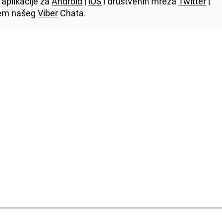
aplikacije za
Android
|
iOS
i društvenih mreža
Twitter
|
utem našeg
Viber
Chata.