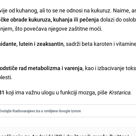
avije od kuhanog, ali to se ne odnosi na kukuruz. Naime, a
čke obrade kukuruza, kuhanja ili pečenja
dolazi do oslo
njem, što povećava njegove zaštitne moći.
idante, lutein i zeaksantin
, sadrži beta karoten i vitamine
odstiče rad metabolizma i varenja
, kao i izbacivanje toks
lesti.
B1
koji ima važnu ulogu u funkciji mozga, piše
Krstarica
.
Dodajte Radiosarajevo.ba u omiljene Google izvore