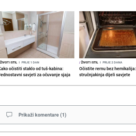
ŽIVOT I STIL
I
PRIJE 1 DAN
/
ŽIVOT I STIL
I
PRIJE 2 DANA
Kako očistiti staklo od tuš-kabina:
Očistite rernu bez hemikalija
Jednostavni savjeti za očuvanje sjaja
stručnjakinja dijeli savjete
Prikaži komentare
(
1
)