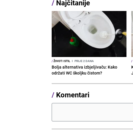
/
Najčitanije
/
ŽIVOT I STIL
I
PRIJE 2 DANA
/
Bolja alternativa izbjeljivaču: Kako
održati WC školjku čistom?
/
Komentari