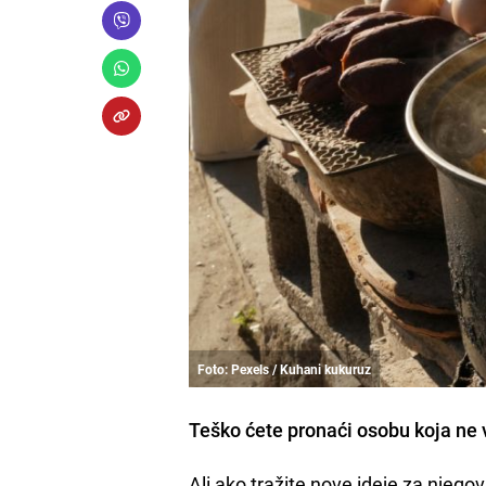
Foto: Pexels / Kuhani kukuruz
Teško ćete pronaći osobu koja ne 
Ali ako tražite nove ideje za njeg