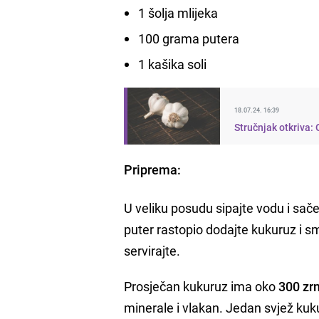
1 šolja mlijeka
100 grama putera
1 kašika soli
18.07.24. 16:39
Stručnjak otkriva:
Priprema:
U veliku posudu sipajte vodu i sače
puter rastopio dodajte kukuruz i s
servirajte.
Prosječan kukuruz ima oko
300 zr
minerale i vlakan. Jedan svjež ku