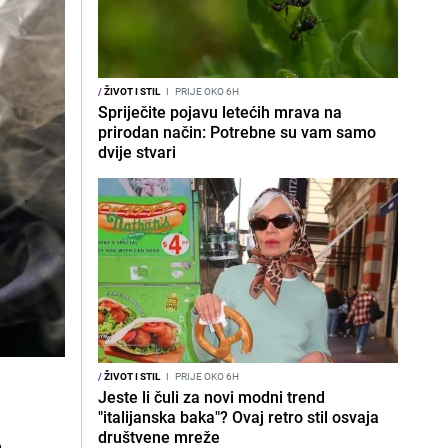
/
ŽIVOT I STIL
I
PRIJE OKO 6H
Spriječite pojavu letećih mrava na
prirodan način: Potrebne su vam samo
dvije stvari
/
ŽIVOT I STIL
I
PRIJE OKO 6H
Jeste li čuli za novi modni trend
"italijanska baka"? Ovaj retro stil osvaja
društvene mreže
e