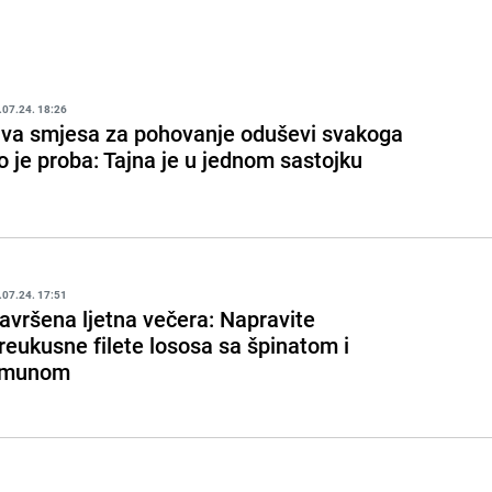
.07.24. 18:26
va smjesa za pohovanje oduševi svakoga
o je proba: Tajna je u jednom sastojku
.07.24. 17:51
avršena ljetna večera: Napravite
reukusne filete lososa sa špinatom i
imunom