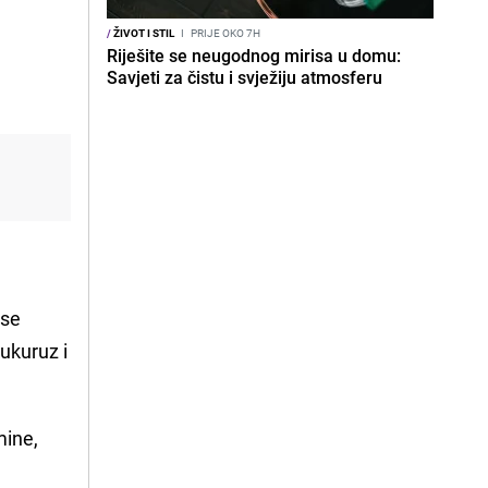
/
ŽIVOT I STIL
I
PRIJE OKO 7H
Riješite se neugodnog mirisa u domu:
Savjeti za čistu i svježiju atmosferu
 se
ukuruz i
mine,