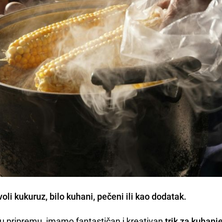
voli kukuruz, bilo kuhani, pečeni ili kao dodatak.
ovu pripremu, imamo fantastičan i kreativan
trik za kuhanj