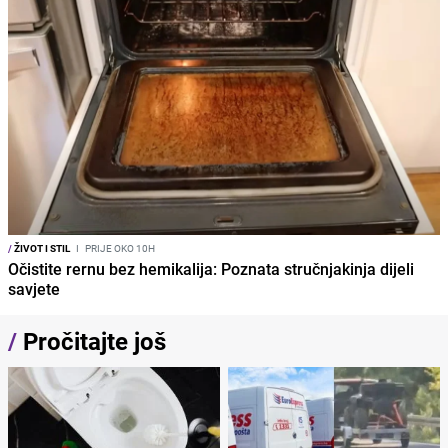
/
ŽIVOT I STIL
I
PRIJE OKO 10H
Očistite rernu bez hemikalija: Poznata stručnjakinja dijeli
savjete
/
Pročitajte još