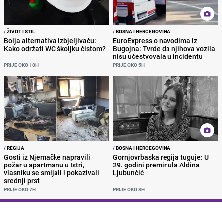
/
ŽIVOT I STIL
/
BOSNA I HERCEGOVINA
Bolja alternativa izbjeljivaču:
EuroExpress o navodima iz
Kako održati WC školjku čistom?
Bugojna: Tvrde da njihova vozila
nisu učestvovala u incidentu
PRIJE OKO 10H
PRIJE OKO 5H
/
REGIJA
/
BOSNA I HERCEGOVINA
Gosti iz Njemačke napravili
Gornjovrbaska regija tuguje: U
požar u apartmanu u Istri,
29. godini preminula Aldina
vlasniku se smijali i pokazivali
Ljubunčić
srednji prst
PRIJE OKO 7H
PRIJE OKO 8H