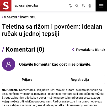
Otvor
/
MAGAZIN
/
ŽIVOT I STIL
Teletina sa rižom i povrćem: Idealan
ručak u jednoj tepsiji
/
Komentari (0)
Povratak na članak
Objavite komentar kao gost ili se prijavite.
Prijava
Registracija
NAPOMENA:
Komentari su isključivo lični stavovi autora. Molimo korisnike da
se suzdrže od vrijeđanja, psovanja i pisanja komentara koji podstiču na mržnju.
Strogo zabranjen bilo kakav govor mržnje na portalu radiosarajevo.ba, zbog
kojeg možete biti krivično procesuirani. Radiosarajevo.ba ima pravo i obavezu
da na zahtjev zvaničnih organa dostavi podatke o korisniku čiji komentari