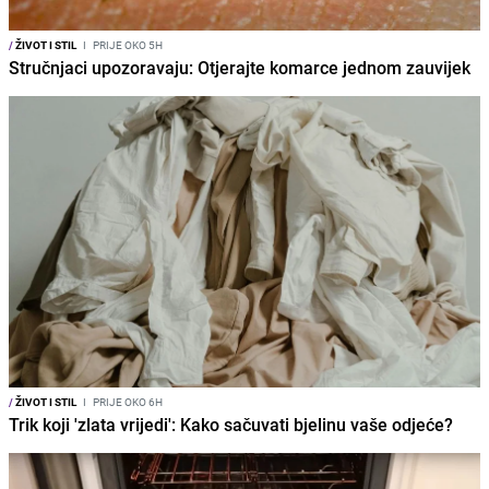
/
ŽIVOT I STIL
I
PRIJE OKO 5H
Stručnjaci upozoravaju: Otjerajte komarce jednom zauvijek
/
ŽIVOT I STIL
I
PRIJE OKO 6H
Trik koji 'zlata vrijedi': Kako sačuvati bjelinu vaše odjeće?