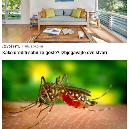
/
ŽIVOT I STIL
I
PRIJE OKO 4H
Kako urediti sobu za goste? Izbjegavajte ove stvari