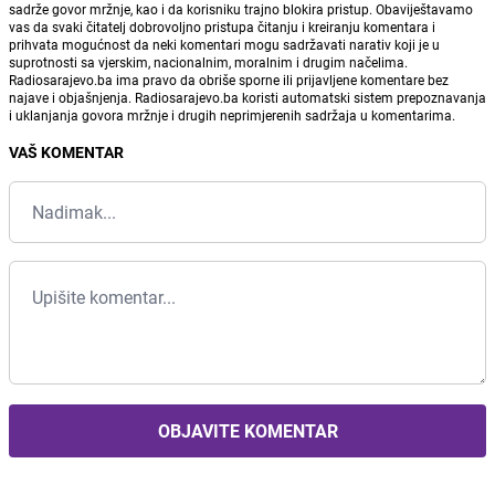
sadrže govor mržnje, kao i da korisniku trajno blokira pristup. Obaviještavamo
vas da svaki čitatelj dobrovoljno pristupa čitanju i kreiranju komentara i
prihvata mogućnost da neki komentari mogu sadržavati narativ koji je u
suprotnosti sa vjerskim, nacionalnim, moralnim i drugim načelima.
Radiosarajevo.ba ima pravo da obriše sporne ili prijavljene komentare bez
najave i objašnjenja. Radiosarajevo.ba koristi automatski sistem prepoznavanja
i uklanjanja govora mržnje i drugih neprimjerenih sadržaja u komentarima.
VAŠ KOMENTAR
OBJAVITE KOMENTAR