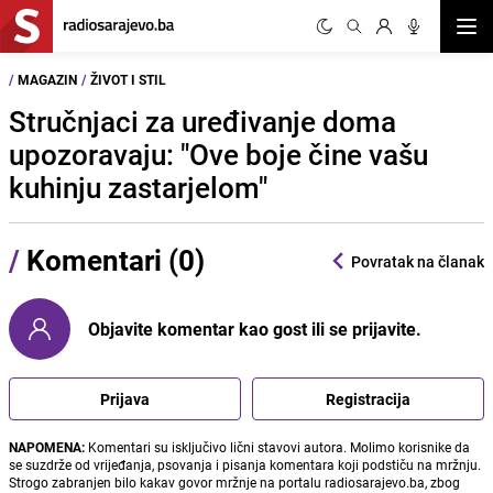
Otvor
/
MAGAZIN
/
ŽIVOT I STIL
Stručnjaci za uređivanje doma
upozoravaju: "Ove boje čine vašu
kuhinju zastarjelom"
/
Komentari (0)
Povratak na članak
Objavite komentar kao gost ili se prijavite.
Prijava
Registracija
NAPOMENA:
Komentari su isključivo lični stavovi autora. Molimo korisnike da
se suzdrže od vrijeđanja, psovanja i pisanja komentara koji podstiču na mržnju.
Strogo zabranjen bilo kakav govor mržnje na portalu radiosarajevo.ba, zbog