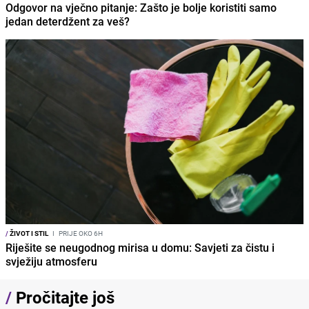
Odgovor na vječno pitanje: Zašto je bolje koristiti samo
jedan deterdžent za veš?
/
ŽIVOT I STIL
I
PRIJE OKO 6H
Riješite se neugodnog mirisa u domu: Savjeti za čistu i
svježiju atmosferu
/
Pročitajte još