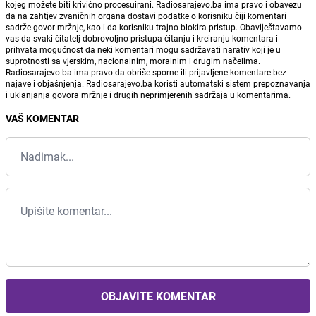
kojeg možete biti krivično procesuirani. Radiosarajevo.ba ima pravo i obavezu
da na zahtjev zvaničnih organa dostavi podatke o korisniku čiji komentari
sadrže govor mržnje, kao i da korisniku trajno blokira pristup. Obaviještavamo
vas da svaki čitatelj dobrovoljno pristupa čitanju i kreiranju komentara i
prihvata mogućnost da neki komentari mogu sadržavati narativ koji je u
suprotnosti sa vjerskim, nacionalnim, moralnim i drugim načelima.
Radiosarajevo.ba ima pravo da obriše sporne ili prijavljene komentare bez
najave i objašnjenja. Radiosarajevo.ba koristi automatski sistem prepoznavanja
i uklanjanja govora mržnje i drugih neprimjerenih sadržaja u komentarima.
VAŠ KOMENTAR
OBJAVITE KOMENTAR