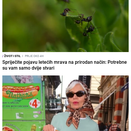
/
ŽIVOT I STIL
I
PRIJE OKO 4H
Spriječite pojavu letećih mrava na prirodan način: Potrebne
su vam samo dvije stvari