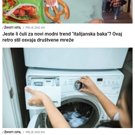
/
ŽIVOT I STIL
I
PRIJE OKO 4H
Jeste li čuli za novi modni trend "italijanska baka"? Ovaj
retro stil osvaja društvene mreže
/
ŽIVOT I STIL
I
PRIJE OKO 6H