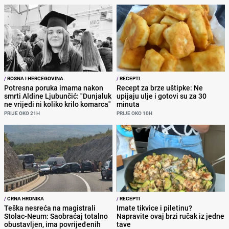
/
BOSNA I HERCEGOVINA
/
RECEPTI
Potresna poruka imama nakon
Recept za brze uštipke: Ne
smrti Aldine Ljubunčić: "Dunjaluk
upijaju ulje i gotovi su za 30
ne vrijedi ni koliko krilo komarca"
minuta
PRIJE OKO 21H
PRIJE OKO 10H
/
CRNA HRONIKA
/
RECEPTI
Teška nesreća na magistrali
Imate tikvice i piletinu?
Stolac-Neum: Saobraćaj totalno
Napravite ovaj brzi ručak iz jedne
obustavljen, ima povrijeđenih
tave