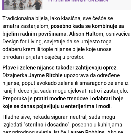
Tradicionalna bijela, iako klasična, sve češće se
smatra zastarjelom,
posebno kada se kombinuje sa
bijelim radnim površinama
.
Alison Haltom
, osnivačica
Design for Living, savjetuje da se umjesto toga
odaberu krem ili tople nijanse bijele koje unose
prirodan i prijatan osjećaj u prostor.
Plave i zelene nijanse također zahtijevaju oprez
.
Dizajnerka
Jayme Ritchie
upozorava da određene
nijanse, poput avokado zelene ili smaragdno zelene iz
ranijih decenija, sada mogu djelovati retro i zastarjelo.
Preporuka je pratiti modne trendove i odabrati boje
koje se danas pojavljuju u enterijerima i modi
.
Hladne sive, nekada siguran neutral, sada mogu
izgledati "
sterilno i dosadno
", posebno u kuhinjama
bez prirodnog svjetla, ističe
Lauren Robbins
. Ako se