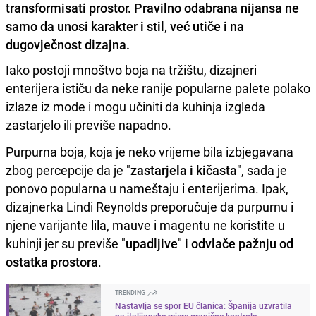
transformisati prostor. Pravilno odabrana nijansa ne
samo da unosi karakter i stil, već utiče i na
dugovječnost dizajna.
Iako postoji mnoštvo boja na tržištu, dizajneri
enterijera ističu da neke ranije popularne palete polako
izlaze iz mode i mogu učiniti da kuhinja izgleda
zastarjelo ili previše napadno.
Purpurna boja, koja je neko vrijeme bila izbjegavana
zbog percepcije da je "
zastarjela i kičasta
", sada je
ponovo popularna u nameštaju i enterijerima. Ipak,
dizajnerka Lindi Reynolds preporučuje da purpurnu i
njene varijante lila, mauve i magentu ne koristite u
kuhinji jer su previše "
upadljive
"
i odvlače pažnju od
ostatka prostora
.
TRENDING
Nastavlja se spor EU članica: Španija uzvratila
na italijanske mjere granične kontrole