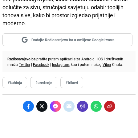
odlučite za sivu, stručnjaci savjetuju odabir toplijih
tonova sive, kako bi prostor izgledao prijatnije i
moderno.
Dodajte Radiosarajevo.ba u omiljene Google izvore
Radiosarajevo.ba
pratite putem aplikacije za
Android
|
iOS
i društvenih
mreža
Twitter
|
Facebook
|
Instagram
, kao i putem našeg
Viber
Chata.
#kuhinja
#uređenje
#trikovi