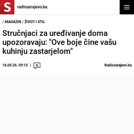
Otvor
/
MAGAZIN
/
ŽIVOT I STIL
Stručnjaci za uređivanje doma
upozoravaju: "Ove boje čine vašu
kuhinju zastarjelom"
16.05.26. 09:12
Radiosarajevo.ba
0