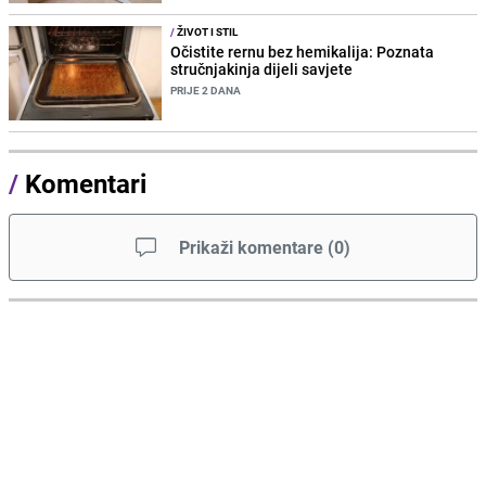
/
ŽIVOT I STIL
Očistite rernu bez hemikalija: Poznata
stručnjakinja dijeli savjete
PRIJE 2 DANA
/
Komentari
Prikaži komentare
(
0
)