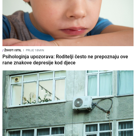
/
ŽIVOT I STIL
I
PRIJE 18MIN
Psihologinja upozorava: Roditelji često ne prepoznaju ove
rane znakove depresije kod djece