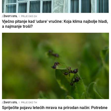
/
ŽIVOT I STIL
I
PRIJE OKO 2H
Vječno pitanje kad 'udare' vrućine: Koja klima najbolje hladi,
a najmanje troši?
/
ŽIVOT I STIL
I
PRIJE OKO 7H
Spriječite pojavu letećih mrava na prirodan način: Potrebne