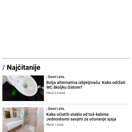
/
Najčitanije
/
ŽIVOT I STIL
Bolja alternativa izbjeljivaču: Kako održati
WC školjku čistom?
PRIJE 2 DANA
/
ŽIVOT I STIL
Kako očistiti staklo od tuš-kabina:
Jednostavni savjeti za očuvanje sjaja
PRIJE 1 DAN