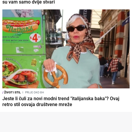
su vam samo dvije stvari
/
ŽIVOT I STIL
I
PRIJE OKO 8H
Jeste li čuli za novi modni trend "italijanska baka"? Ovaj
retro stil osvaja društvene mreže