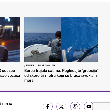
/
SVIJET
I
PRIJE OKO 19H
S oduzeo
Borba trajala satima: Pogledajte 'grdosiju'
nisao vozača
od skoro tri metra koju su braća izvukla iz
mora
IŠTENJA