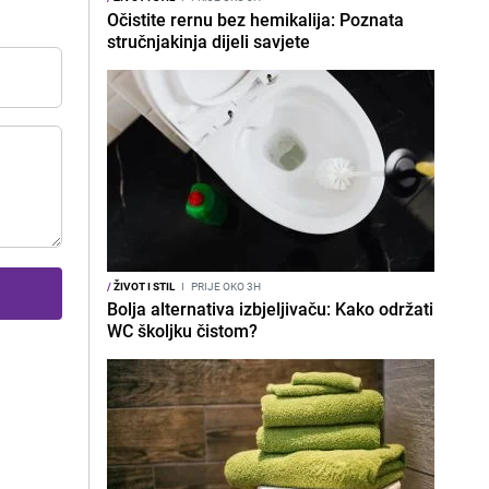
Očistite rernu bez hemikalija: Poznata
stručnjakinja dijeli savjete
/
ŽIVOT I STIL
I
PRIJE OKO 3H
Bolja alternativa izbjeljivaču: Kako održati
WC školjku čistom?