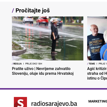
/
Pročitajte još
/
REGIJA
I
PRIJE OKO 18H
/
TEME
I
PRIJE 
Pratite uživo | Nevrijeme zahvatilo
Agić kritizi
Sloveniju, oluje idu prema Hrvatskoj
straha od H
istinu o Čip
MARKETIN