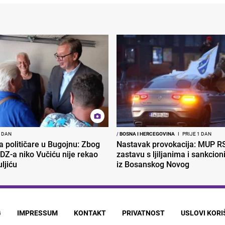
1 DAN
/
BOSNA I HERCEGOVINA
I
PRIJE 1 DAN
ra političare u Bugojnu: Zbog
Nastavak provokacija: MUP R
DZ-a niko Vučiću nije rekao
zastavu s ljiljanima i sankcio
uljiću
iz Bosanskog Novog
G
IMPRESSUM
KONTAKT
PRIVATNOST
USLOVI KOR