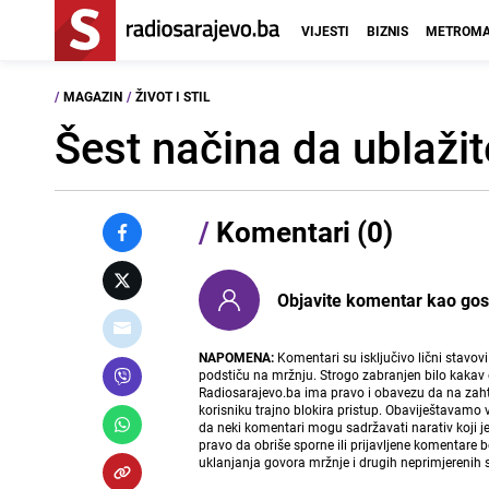
VIJESTI
BIZNIS
METROMA
/
MAGAZIN
/
ŽIVOT I STIL
Šest načina da ublaži
/
Komentari (0)
Objavite komentar kao gost i
NAPOMENA:
Komentari su isključivo lični stavov
podstiču na mržnju. Strogo zabranjen bilo kakav 
Radiosarajevo.ba ima pravo i obavezu da na zahtj
korisniku trajno blokira pristup. Obaviještavamo 
da neki komentari mogu sadržavati narativ koji j
pravo da obriše sporne ili prijavljene komentare 
uklanjanja govora mržnje i drugih neprimjerenih