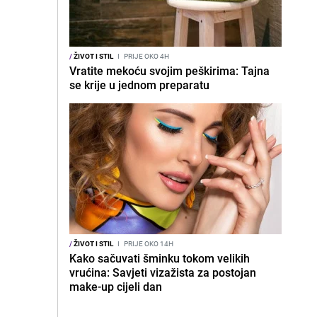
/
ŽIVOT I STIL
I
PRIJE OKO 4H
Vratite mekoću svojim peškirima: Tajna
se krije u jednom preparatu
/
ŽIVOT I STIL
I
PRIJE OKO 14H
Kako sačuvati šminku tokom velikih
vrućina: Savjeti vizažista za postojan
make-up cijeli dan