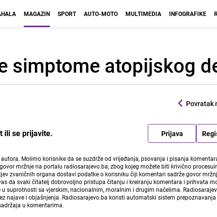
HALA
MAGAZIN
SPORT
AUTO-MOTO
MULTIMEDIA
INFOGRAFIKE
te simptome atopijskog d
Povratak 
li se prijavite.
Prijava
Regi
i autora. Molimo korisnike da se suzdrže od vrijeđanja, psovanja i pisanja komentara
govor mržnje na portalu radiosarajevo.ba, zbog kojeg možete biti krivično procesuir
ev zvaničnih organa dostavi podatke o korisniku čiji komentari sadrže govor mržnj
vas da svaki čitatelj dobrovoljno pristupa čitanju i kreiranju komentara i prihvata 
e u suprotnosti sa vjerskim, nacionalnim, moralnim i drugim načelima. Radiosaraje
bez najave i objašnjenja. Radiosarajevo.ba koristi automatski sistem prepoznavanja 
 sadržaja u komentarima.