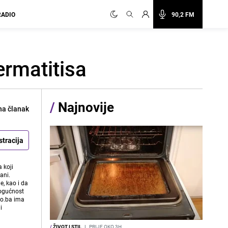
RADIO
90,2 FM
ermatitisa
/
Najnovije
na članak
stracija
 koji
ani.
e, kao i da
mogućnost
vo.ba ima
i
/
ŽIVOT I STIL
I
PRIJE OKO 3H