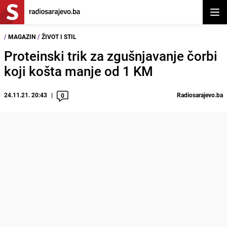
Otvor
/
MAGAZIN
/
ŽIVOT I STIL
Proteinski trik za zgušnjavanje čorbi
koji košta manje od 1 KM
24.11.21. 20:43
Radiosarajevo.ba
0