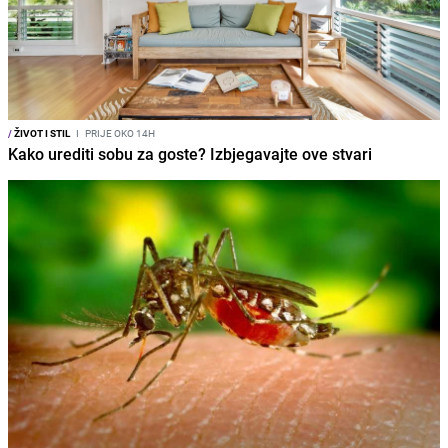
/
ŽIVOT I STIL
I
PRIJE OKO 14H
Kako urediti sobu za goste? Izbjegavajte ove stvari