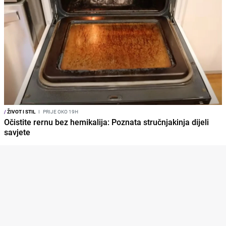
/
ŽIVOT I STIL
I
PRIJE OKO 19H
Očistite rernu bez hemikalija: Poznata stručnjakinja dijeli
savjete