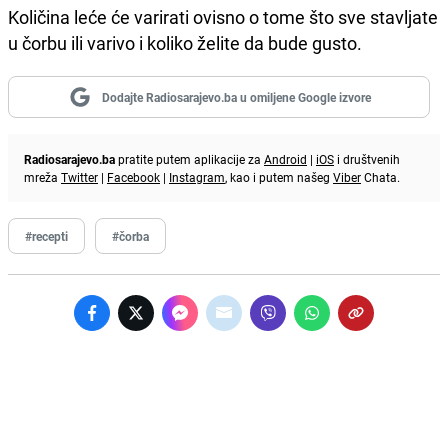
Količina leće će varirati ovisno o tome što sve stavljate
u čorbu ili varivo i koliko želite da bude gusto.
Dodajte Radiosarajevo.ba u omiljene Google izvore
Radiosarajevo.ba
pratite putem aplikacije za
Android
|
iOS
i društvenih
mreža
Twitter
|
Facebook
|
Instagram
, kao i putem našeg
Viber
Chata.
#recepti
#čorba