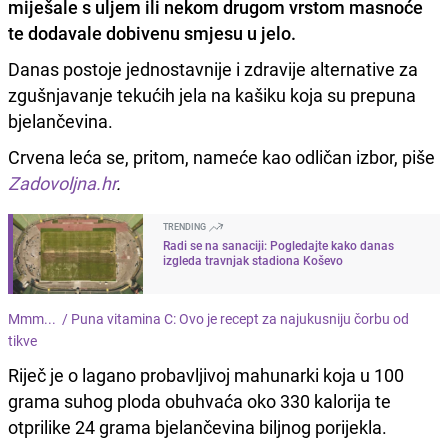
miješale s uljem ili nekom drugom vrstom masnoće
te dodavale dobivenu smjesu u jelo.
Danas postoje jednostavnije i zdravije alternative za
zgušnjavanje tekućih jela na kašiku koja su prepuna
bjelančevina.
Crvena leća se, pritom, nameće kao odličan izbor, piše
Zadovoljna.hr
.
TRENDING
Radi se na sanaciji: Pogledajte kako danas
izgleda travnjak stadiona Koševo
Mmm... /
Puna vitamina C: Ovo je recept za najukusniju čorbu od
tikve
Riječ je o lagano probavljivoj mahunarki koja u 100
grama suhog ploda obuhvaća oko 330 kalorija te
otprilike 24 grama bjelančevina biljnog porijekla.