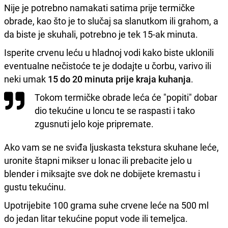
Nije je potrebno namakati satima prije termičke
obrade, kao što je to slučaj sa slanutkom ili grahom, a
da biste je skuhali, potrebno je tek 15-ak minuta.
Isperite crvenu leću u hladnoj vodi kako biste uklonili
eventualne nečistoće te je dodajte u čorbu, varivo ili
neki umak
15 do 20 minuta prije kraja kuhanja
.
Tokom termičke obrade leća će "popiti" dobar
dio tekućine u loncu te se raspasti i tako
zgusnuti jelo koje pripremate.
Ako vam se ne sviđa ljuskasta tekstura skuhane leće,
uronite štapni mikser u lonac ili prebacite jelo u
blender i miksajte sve dok ne dobijete kremastu i
gustu tekućinu.
Upotrijebite 100 grama suhe crvene leće na 500 ml
do jedan litar tekućine poput vode ili temeljca.