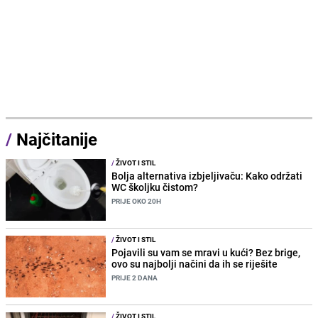
/
Najčitanije
/
ŽIVOT I STIL
Bolja alternativa izbjeljivaču: Kako održati
WC školjku čistom?
PRIJE OKO 20H
/
ŽIVOT I STIL
Pojavili su vam se mravi u kući? Bez brige,
ovo su najbolji načini da ih se riješite
PRIJE 2 DANA
/
ŽIVOT I STIL