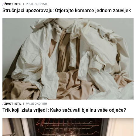
/
ŽIVOT I STIL
I
PRIJE OKO 15H
Stručnjaci upozoravaju: Otjerajte komarce jednom zauvijek
/
ŽIVOT I STIL
I
PRIJE OKO 15H
Trik koji 'zlata vrijedi': Kako sačuvati bjelinu vaše odjeće?