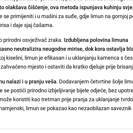
to olakšava čišćenje
,
ova metoda ispunjava kuhinju svj
e se primijeniti i u mašini za suđe, gdje limun na gornjoj po
isa i daje sjaj čašama.
o prirodni osvježivač zraka.
Izdubljena polovina limuna
asno neutralizira neugodne mirise
,
dok kora ostavlja bla
oj kiselini, limun je efikasan i u uklanjanju kamenca s čes
i zahvaćeno mjesto i ostaviti da kratko djeluje prije brisanj
u nalazi i u pranju veša
. Dodavanjem četvrtine šolje li
se postići prirodno izbjeljivanje bijele odjeće, bez upotr
ože koristiti kao tretman prije pranja za uklanjanje tvrd
šenamjenski, limun se pokazao kao nezaobilazan saveznik