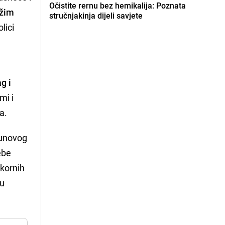
Očistite rernu bez hemikalija: Poznata
ežim
stručnjakinja dijeli savjete
lici
g i
mi i
a.
munovog
ebe
okornih
 u