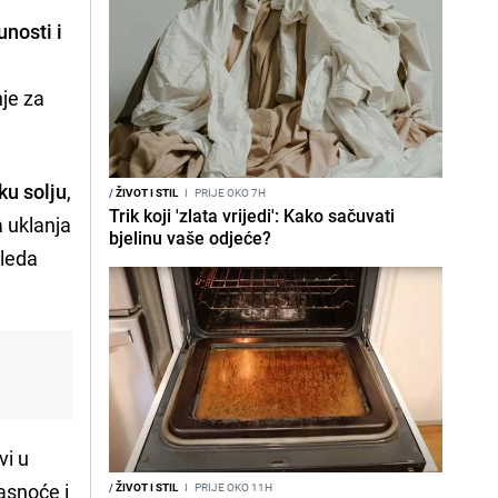
unosti i
je za
ku solju
,
/
ŽIVOT I STIL
I
PRIJE OKO 7H
Trik koji 'zlata vrijedi': Kako sačuvati
a uklanja
bjelinu vaše odjeće?
gleda
vi u
asnoće i
/
ŽIVOT I STIL
I
PRIJE OKO 11H