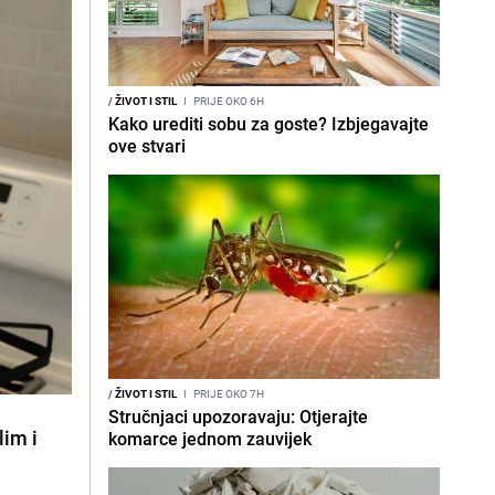
/
ŽIVOT I STIL
I
PRIJE OKO 6H
Kako urediti sobu za goste? Izbjegavajte
ove stvari
/
ŽIVOT I STIL
I
PRIJE OKO 7H
Stručnjaci upozoravaju: Otjerajte
lim i
komarce jednom zauvijek