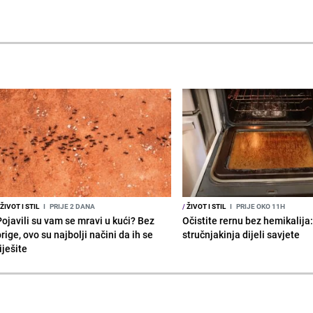
ŽIVOT I STIL
I
PRIJE 2 DANA
/
ŽIVOT I STIL
I
PRIJE OKO 11H
Pojavili su vam se mravi u kući? Bez
Očistite rernu bez hemikalija
rige, ovo su najbolji načini da ih se
stručnjakinja dijeli savjete
iješite