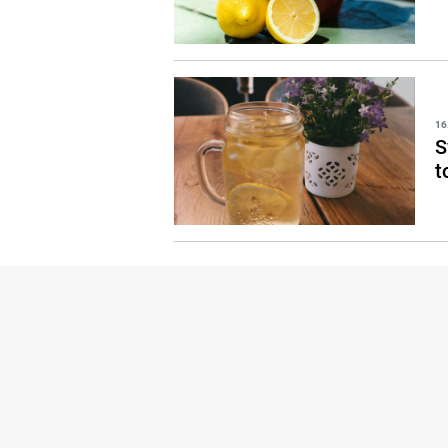
16
S
t