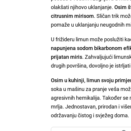
olakšati njihovo uklanjanje.
Osim š
citrusnim mirisom
. Sličan trik mož
pomaže u uklanjanju neugodnih mir
U frižideru limun može poslužiti ka
napunjena sodom bikarbonom efik
prijatan miris
. Zahvaljujući limunsk
drugih površina, dovoljno je istrljat
Osim u kuhinji
,
limun svoju primjen
soka u mašinu za pranje veša može 
agresivnih hemikalija. Također se m
mrlja. Jednostavan, prirodan i vi
održavanju čistog i svježeg doma.