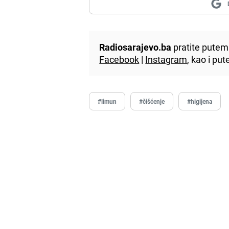
Radiosarajevo.ba
pratite putem 
Facebook
|
Instagram
, kao i p
#limun
#čišćenje
#higijena