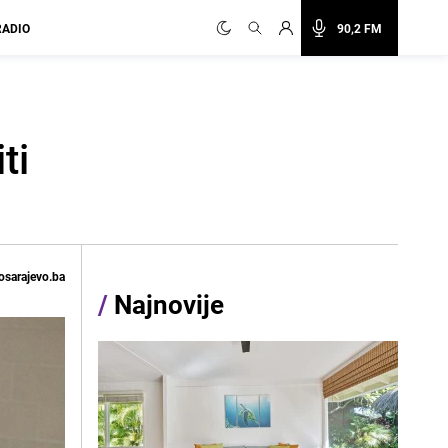
RADIO
90,2 FM
ti
osarajevo.ba
/
Najnovije