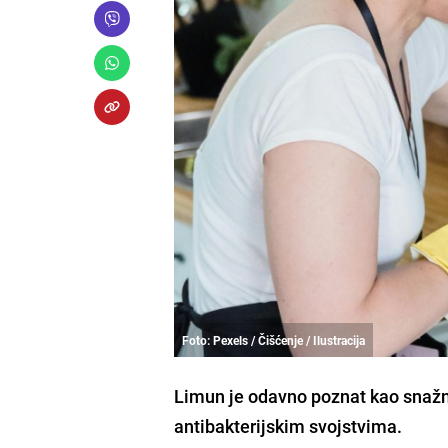
Foto: Pexels / Čišćenje / Ilustracija
Limun je odavno poznat kao snažno
antibakterijskim svojstvima.