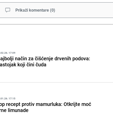
Prikaži komentare
(
0
)
.02.26. 17:09
ajbolji način za čišćenje drvenih podova:
astojak koji čini čuda
.01.26. 17:15
op recept protiv mamurluka: Otkrijte moć
rne limunade