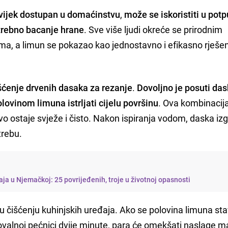
uvijek dostupan u domaćinstvu
,
može se iskoristiti u potp
trebno bacanje hrane
. Sve više ljudi okreće se prirodnim
, a limun se pokazao kao jednostavno i efikasno rješen
šćenje drvenih dasaka za rezanje
.
Dovoljno je posuti das
lovinom limuna istrljati cijelu površinu
. Ova kombinacij
vo ostaje svježe i čisto. Nakon ispiranja vodom, daska iz
trebu.
ja u Njemačkoj: 25 povrijeđenih, troje u životnoj opasnosti
u čišćenju kuhinjskih uređaja. Ako se polovina limuna sta
ovalnoj pećnici dvije minute, para će omekšati naslage m