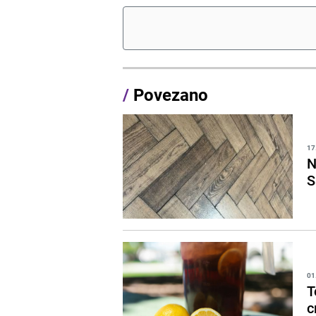
/
Povezano
17
N
S
01
T
c