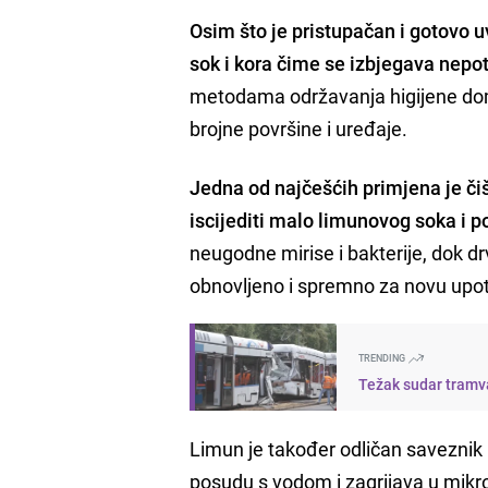
Osim što je pristupačan i gotovo 
sok i kora čime se izbjegava nepo
metodama održavanja higijene doma
brojne površine i uređaje.
Jedna od najčešćih primjena je či
iscijediti malo limunovog soka i po
neugodne mirise i bakterije, dok dr
obnovljeno i spremno za novu upo
TRENDING
Težak sudar tramva
Limun je također odličan saveznik 
posudu s vodom i zagrijava u mikr