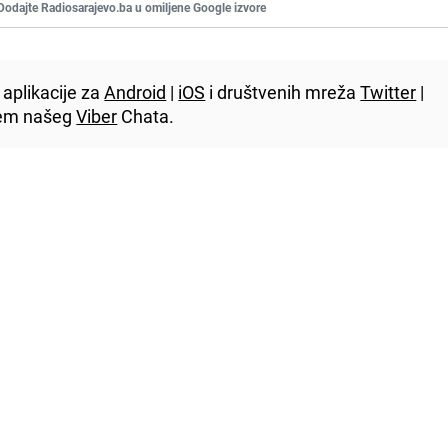
Dodajte Radiosarajevo.ba u omiljene Google izvore
aplikacije za
Android
|
iOS
i društvenih mreža
Twitter
|
utem našeg
Viber
Chata.