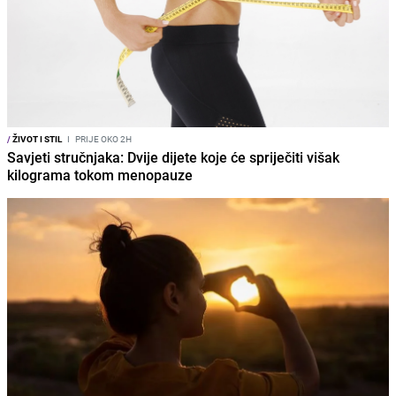
/
ŽIVOT I STIL
I
PRIJE OKO 2H
Savjeti stručnjaka: Dvije dijete koje će spriječiti višak
kilograma tokom menopauze