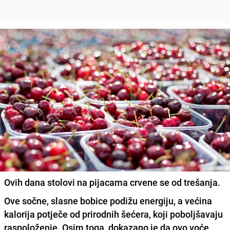
Ovih dana stolovi na pijacama crvene se od trešanja.
Ove sočne, slasne bobice
podižu energij
u, a većina
kalorija potječe od prirodnih šećera, koji
poboljšavaju
raspoloženje.
Osim toga, dokazano je da ovo voće