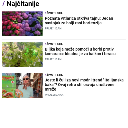
/
Najčitanije
/
ŽIVOT I STIL
Poznata vrtlarica otkriva tajnu: Jedan
sastojak za bolji rast hortenzija
PRIJE 1 DAN
/
ŽIVOT I STIL
Biljka koja može pomoći u borbi protiv
komaraca: Idealna je za balkon i terasu
PRIJE 1 DAN
/
ŽIVOT I STIL
Jeste li čuli za novi modni trend "italijanska
baka"? Ovaj retro stil osvaja društvene
mreže
PRIJE 2 DANA