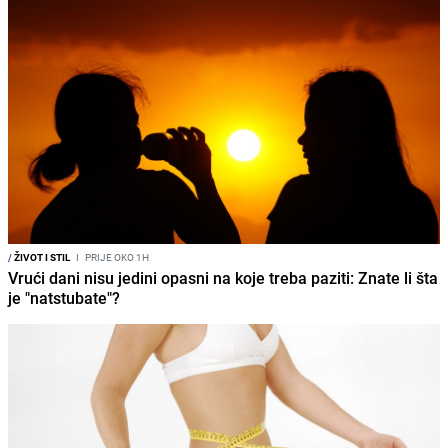
/
ŽIVOT I STIL
I
PRIJE OKO 1H
Vrući dani nisu jedini opasni na koje treba paziti: Znate li šta
je "natstubate"?