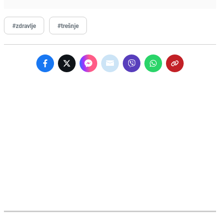
#zdravlje
#trešnje