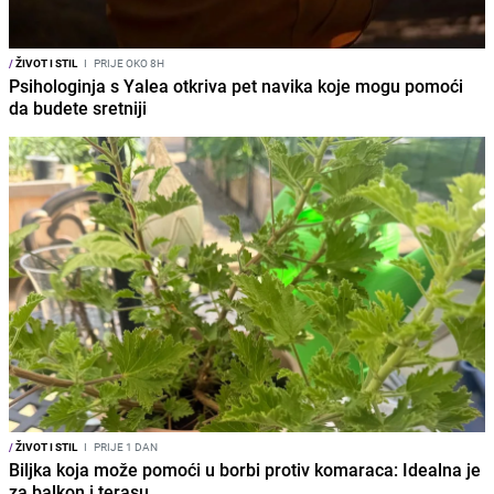
/
ŽIVOT I STIL
I
PRIJE OKO 8H
Psihologinja s Yalea otkriva pet navika koje mogu pomoći
da budete sretniji
/
ŽIVOT I STIL
I
PRIJE 1 DAN
Biljka koja može pomoći u borbi protiv komaraca: Idealna je
za balkon i terasu