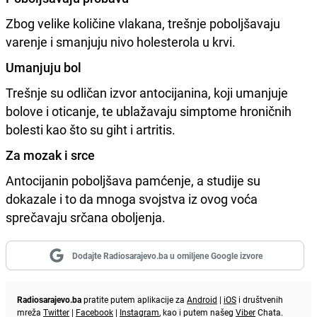
Zbog velike količine vlakana, trešnje poboljšavaju
varenje i smanjuju nivo holesterola u krvi.
Umanjuju bol
Trešnje su odličan izvor antocijanina, koji umanjuje
bolove i oticanje, te ublažavaju simptome hroničnih
bolesti kao što su giht i artritis.
Za mozak i srce
Antocijanin poboljšava pamćenje, a studije su
dokazale i to da mnoga svojstva iz ovog voća
sprečavaju srčana oboljenja.
Dodajte Radiosarajevo.ba u omiljene Google izvore
Radiosarajevo.ba
pratite putem aplikacije za
Android
|
iOS
i društvenih
mreža
Twitter
|
Facebook
|
Instagram
, kao i putem našeg
Viber
Chata.