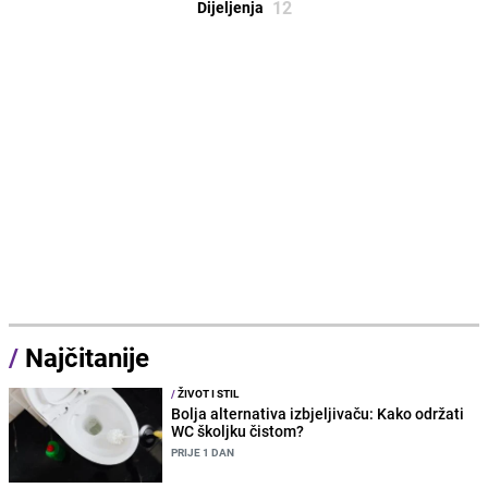
12
Dijeljenja
/
Najčitanije
/
ŽIVOT I STIL
Bolja alternativa izbjeljivaču: Kako održati
WC školjku čistom?
PRIJE 1 DAN