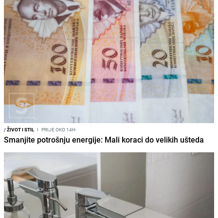
/
ŽIVOT I STIL
I
PRIJE OKO 14H
Smanjite potrošnju energije: Mali koraci do velikih ušteda