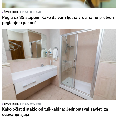
/
ŽIVOT I STIL
I
PRIJE OKO 16H
Pegla uz 35 stepeni: Kako da vam ljetna vrućina ne pretvori
peglanje u pakao?
/
ŽIVOT I STIL
I
PRIJE OKO 18H
Kako očistiti staklo od tuš-kabina: Jednostavni savjeti za
očuvanje sjaja