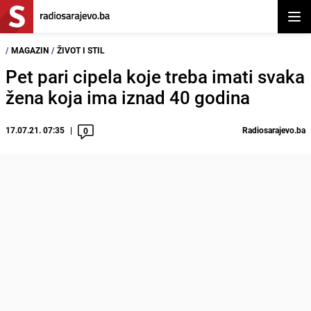
Otvor
/
MAGAZIN
/
ŽIVOT I STIL
Pet pari cipela koje treba imati svaka
žena koja ima iznad 40 godina
17.07.21. 07:35
Radiosarajevo.ba
0