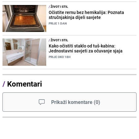
/
ŽIVOT I STIL
Očistite rernu bez hemikalija: Poznata
stručnjakinja dijeli savjete
PRIJE 1 DAN
/
ŽIVOT I STIL
Kako očistiti staklo od tuš-kabina:
Jednostavni savjeti za očuvanje sjaja
PRIJE OKO 18H
/
Komentari
Prikaži komentare
(
0
)