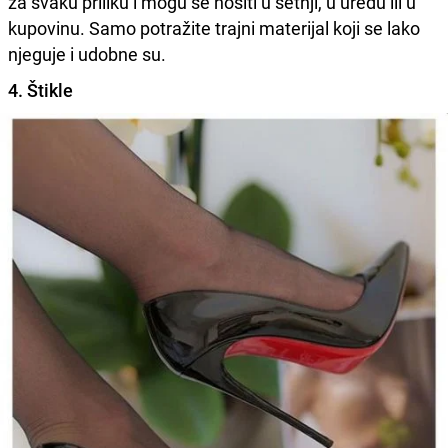
za svaku priliku i mogu se nositi u šetnji, u uredu ili u
kupovinu. Samo potražite trajni materijal koji se lako
njeguje i udobne su.
4. Štikle