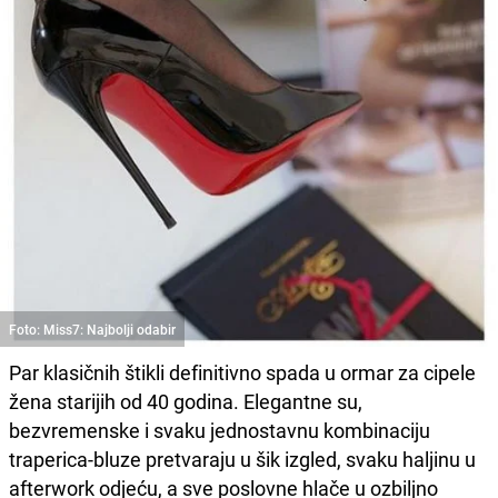
Foto: Miss7: Najbolji odabir
Par klasičnih štikli definitivno spada u ormar za cipele
žena starijih od 40 godina. Elegantne su,
bezvremenske i svaku jednostavnu kombinaciju
traperica-bluze pretvaraju u šik izgled, svaku haljinu u
afterwork odjeću, a sve poslovne hlače u ozbiljno