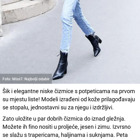
Foto: Miss7: Najbolji odabir
Šik i elegantne niske čizmice s potpeticama na prvom
su mjestu liste! Modeli izrađeni od kože prilagođavaju
se stopalu, jednostavni su za njegu i izdržljivi.
Zato uložite u par dobrih čizmica do iznad gležnja.
Možete ih fino nositi u proljeće, jesen i zimu. Izvrsno
se slažu s trapericama, haljinama i suknjama. Peta