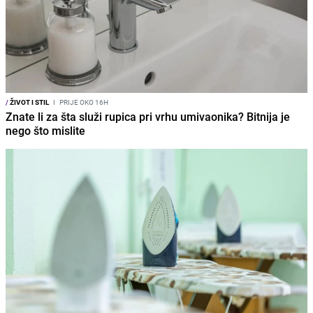
/
ŽIVOT I STIL
I
PRIJE OKO 16H
Znate li za šta služi rupica pri vrhu umivaonika? Bitnija je
nego što mislite