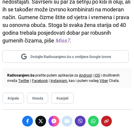
nedostajati. Savršeni su par za šetnju po kiši ili oluji, ali
ih se također može izvrsno kombinirati na moderan
način. Gumene čizme štite od vjetra i vremena i prava
su osnovna obuća. Stoga bi svaka žena starija od 40
godina trebala posjedovati dobar par robusnih
gumenih čizama, piše
Miss7
.
Dodajte Radiosarajevo.ba u omiljene Google izvore
Radiosarajevo.ba
pratite putem aplikacije za
Android
|
iOS
i društvenih
mreža
Twitter
|
Facebook
|
Instagram
, kao i putem našeg
Viber
Chata.
#cipele
#moda
#savjeti