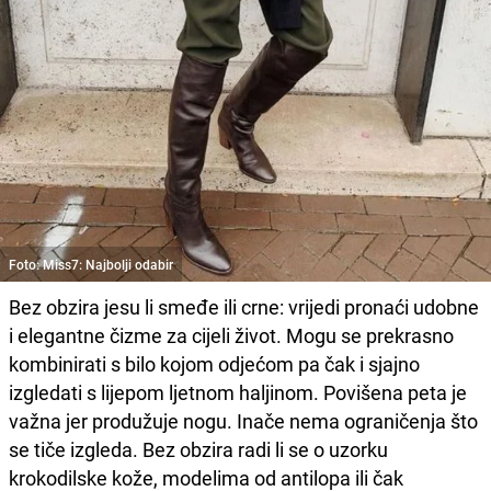
Foto: Miss7: Najbolji odabir
Bez obzira jesu li smeđe ili crne: vrijedi pronaći udobne
i elegantne čizme za cijeli život. Mogu se prekrasno
kombinirati s bilo kojom odjećom pa čak i sjajno
izgledati s lijepom ljetnom haljinom. Povišena peta je
važna jer produžuje nogu. Inače nema ograničenja što
se tiče izgleda. Bez obzira radi li se o uzorku
krokodilske kože, modelima od antilopa ili čak