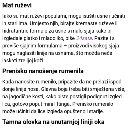
Mat ruževi
Iako su mat ruževi popularni, mogu isušiti usne i učiniti
ih starijima. Umjesto njih, birajte kremaste ruževe ili
hidratantne formule za usne s malo sjaja kako bi
izgledale glatko i mladoliko, piše
24sata
. Pazite i s
previše sjajnim formulama – proizvodi visokog sjaja
mogu naglasiti linije na usnama, što možda neće
laskati zrelijoj koži.
Prenisko nanošenje rumenila
Kada nanosite rumenilo, pripazite da ne prelazi ispod
donje linije nosa. Glavna boja treba biti smještena više,
na jagodične kosti, kako biste postigli podignut izgled
lica, gotovo poput mini liftinga. Prenisko rumenilo
može učiniti da lice izgleda opušteno i starije.
Tamna olovka na unutarnjoj liniji oka