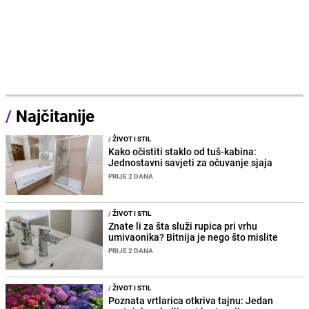
/
Najčitanije
/
ŽIVOT I STIL
Kako očistiti staklo od tuš-kabina:
Jednostavni savjeti za očuvanje sjaja
PRIJE 2 DANA
/
ŽIVOT I STIL
Znate li za šta služi rupica pri vrhu
umivaonika? Bitnija je nego što mislite
PRIJE 2 DANA
/
ŽIVOT I STIL
Poznata vrtlarica otkriva tajnu: Jedan