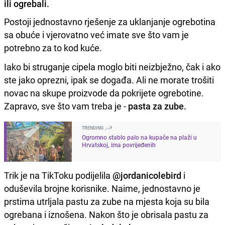
ili ogrebali.
Postoji jednostavno rješenje za uklanjanje ogrebotina
sa obuće i vjerovatno već imate sve što vam je
potrebno za to kod kuće.
Iako bi struganje cipela moglo biti neizbježno, čak i ako
ste jako oprezni, ipak se događa. Ali ne morate trošiti
novac na skupe proizvode da pokrijete ogrebotine.
Zapravo, sve što vam treba je -
pasta za zube.
TRENDING
Ogromno stablo palo na kupače na plaži u
Hrvatskoj, ima povrijeđenih
Trik je na TikToku podijelila
@jordanicolebird
i
oduševila brojne korisnike. Naime, jednostavno je
prstima utrljala pastu za zube na mjesta koja su bila
ogrebana i iznošena. Nakon što je obrisala pastu za