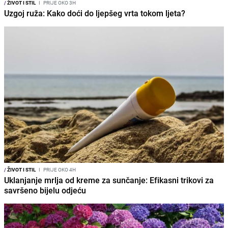
/
ŽIVOT I STIL
I
PRIJE OKO 3H
Uzgoj ruža: Kako doći do ljepšeg vrta tokom ljeta?
/
ŽIVOT I STIL
I
PRIJE OKO 4H
Uklanjanje mrlja od kreme za sunčanje: Efikasni trikovi za
savršeno bijelu odjeću