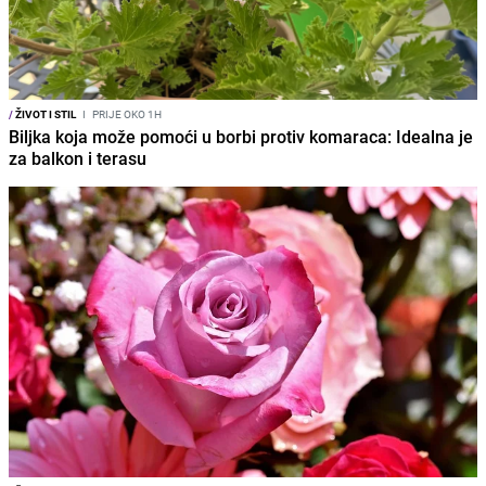
/
ŽIVOT I STIL
I
PRIJE OKO 1H
Biljka koja može pomoći u borbi protiv komaraca: Idealna je
za balkon i terasu