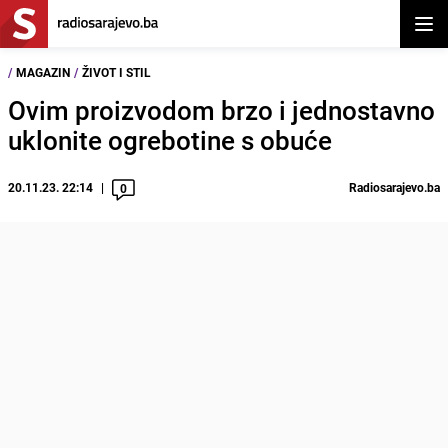
Otvor
/
MAGAZIN
/
ŽIVOT I STIL
Ovim proizvodom brzo i jednostavno
uklonite ogrebotine s obuće
20.11.23. 22:14
Radiosarajevo.ba
0