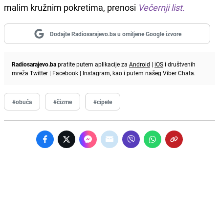
malim kružnim pokretima, prenosi
Večernji list.
Dodajte Radiosarajevo.ba u omiljene Google izvore
Radiosarajevo.ba
pratite putem aplikacije za
Android
|
iOS
i društvenih
mreža
Twitter
|
Facebook
|
Instagram
, kao i putem našeg
Viber
Chata.
#obuća
#čizme
#cipele