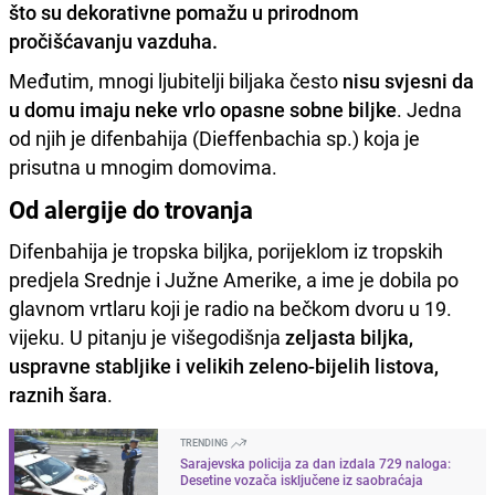
što su dekorativne pomažu u prirodnom
pročišćavanju vazduha.
Međutim, mnogi ljubitelji biljaka često
nisu svjesni da
u domu imaju neke vrlo opasne sobne biljke
. Jedna
od njih je difenbahija (Dieffenbachia sp.) koja je
prisutna u mnogim domovima.
Od alergije do trovanja
Difenbahija je tropska biljka, porijeklom iz tropskih
predjela Srednje i Južne Amerike, a ime je dobila po
glavnom vrtlaru koji je radio na bečkom dvoru u 19.
vijeku. U pitanju je višegodišnja
zeljasta biljka,
uspravne stabljike i velikih zeleno-bijelih listova,
raznih šara
.
TRENDING
Sarajevska policija za dan izdala 729 naloga:
Desetine vozača isključene iz saobraćaja