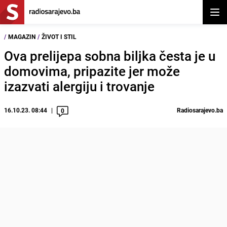
Otvor
/
MAGAZIN
/
ŽIVOT I STIL
Ova prelijepa sobna biljka česta je u
domovima, pripazite jer može
izazvati alergiju i trovanje
16.10.23. 08:44
Radiosarajevo.ba
0