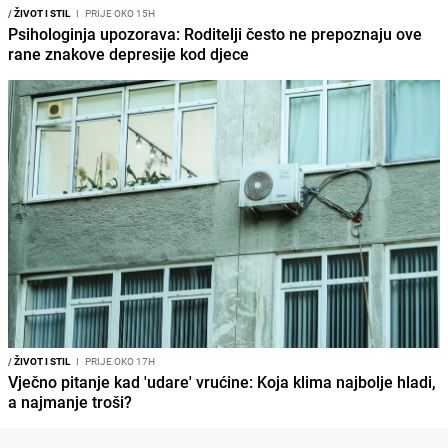
/
ŽIVOT I STIL
I
PRIJE OKO 15H
Psihologinja upozorava: Roditelji često ne prepoznaju ove
rane znakove depresije kod djece
/
ŽIVOT I STIL
I
PRIJE OKO 17H
Vječno pitanje kad 'udare' vrućine: Koja klima najbolje hladi,
a najmanje troši?