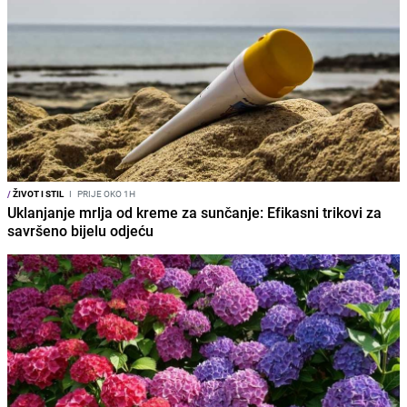
/
ŽIVOT I STIL
I
PRIJE OKO 1H
Uklanjanje mrlja od kreme za sunčanje: Efikasni trikovi za
savršeno bijelu odjeću