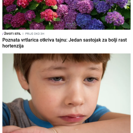
/
ŽIVOT I STIL
I
PRIJE OKO 3H
Poznata vrtlarica otkriva tajnu: Jedan sastojak za bolji rast
hortenzija