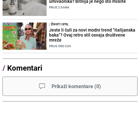
umivaonika? Bitnija je nego što mislite
PRIJE 2 DANA
/
ŽIVOT I STIL
Jeste li čuli za novi modni trend "italijanska
baka"? Ovaj retro stil osvaja društvene
mreže
PRIJE OKO 23H
/
Komentari
Prikaži komentare
(
0
)