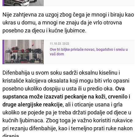
Nije zahtjevna za uzgoj zbog čega je mnogi i biraju kao
ukras u domu, a mnogi ne znaju da je vrlo otrovna
posebno za djecu i kućne ljubimce.
11.10.23. 23:22
Ove tri biljke privlače novac, bogatstvo i sreću u
vaš dom
Difenbahija u svom soku sadrži oksalnu kiselinu i
kristaliće kalcijeva oksalata koji mogu biti vrlo opasni
posebno ukoliko dospiju u usta ili u predio oka.
Ova
supstanca može izazvati peckanje na koži, crvenilo i
druge alergijske reakcije
, ali i oticanje usana i grla
ukoliko se pojede pa je treba držati podalje od djece u
kućnih ljubimaca. Zbog toga je važno koristiti rukavice
pri rezanju difenbahije, kao i temeljno prati ruke nakon
diranja.