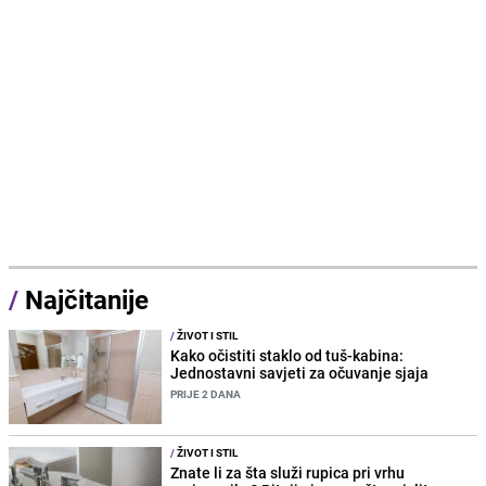
/
Najčitanije
/
ŽIVOT I STIL
Kako očistiti staklo od tuš-kabina:
Jednostavni savjeti za očuvanje sjaja
PRIJE 2 DANA
/
ŽIVOT I STIL
Znate li za šta služi rupica pri vrhu