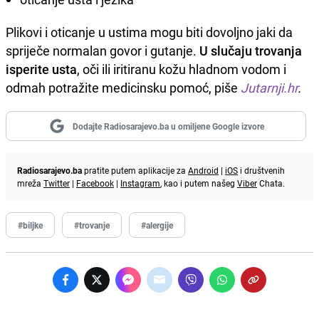
Plikovi i oticanje u ustima mogu biti dovoljno jaki da
spriječe normalan govor i gutanje.
U slučaju trovanja
isperite usta
, oči ili iritiranu kožu hladnom vodom i
odmah potražite medicinsku pomoć, piše
Jutarnji.hr
.
Dodajte Radiosarajevo.ba u omiljene Google izvore
Radiosarajevo.ba
pratite putem aplikacije za
Android
|
iOS
i društvenih
mreža
Twitter
|
Facebook
|
Instagram
, kao i putem našeg
Viber
Chata.
#biljke
#trovanje
#alergije