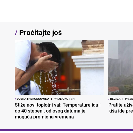
/
Pročitajte još
/
BOSNA I HERCEGOVINA
I
PRIJE OKO 17H
/
REGIJA
I
PRIJE
Stiže novi toplotni val: Temperature idu i
Pratite uživ
do 40 stepeni, od ovog datuma je
kiša ide pr
moguća promjena vremena