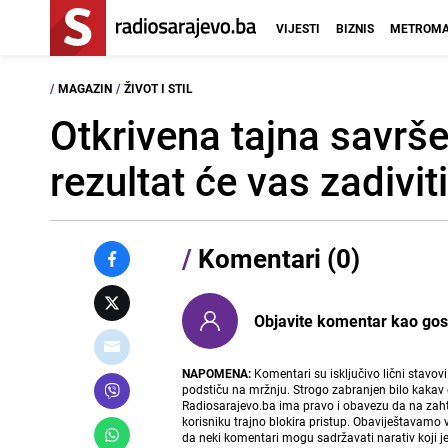
VIJESTI
BIZNIS
METROMA
/
MAGAZIN
/
ŽIVOT I STIL
Otkrivena tajna savrše
rezultat će vas zadiviti
/
Komentari (0)
Objavite komentar kao gost i
NAPOMENA:
Komentari su isključivo lični stavov
podstiču na mržnju. Strogo zabranjen bilo kakav 
Radiosarajevo.ba ima pravo i obavezu da na zahtj
korisniku trajno blokira pristup. Obaviještavamo 
da neki komentari mogu sadržavati narativ koji j