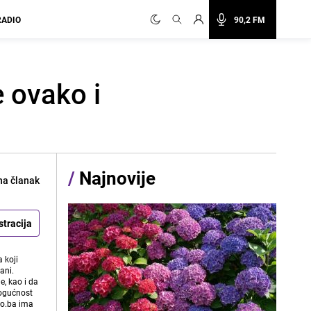
RADIO
90,2 FM
e ovako i
/
Najnovije
na članak
stracija
 koji
ani.
e, kao i da
mogućnost
vo.ba ima