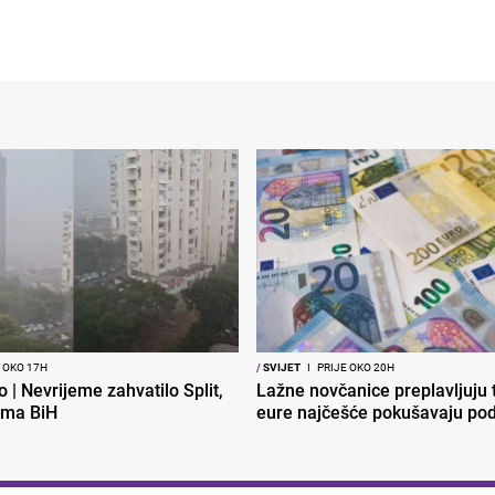
 OKO 17H
/
SVIJET
I
PRIJE OKO 20H
o | Nevrijeme zahvatilo Split,
Lažne novčanice preplavljuju t
ema BiH
eure najčešće pokušavaju podv