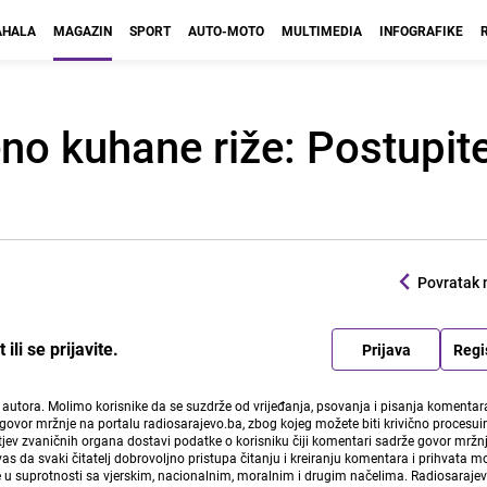
HALA
MAGAZIN
SPORT
AUTO-MOTO
MULTIMEDIA
INFOGRAFIKE
no kuhane riže: Postupit
Povratak 
li se prijavite.
Prijava
Regi
i autora. Molimo korisnike da se suzdrže od vrijeđanja, psovanja i pisanja komentara
govor mržnje na portalu radiosarajevo.ba, zbog kojeg možete biti krivično procesuir
ev zvaničnih organa dostavi podatke o korisniku čiji komentari sadrže govor mržnj
vas da svaki čitatelj dobrovoljno pristupa čitanju i kreiranju komentara i prihvata 
e u suprotnosti sa vjerskim, nacionalnim, moralnim i drugim načelima. Radiosaraje