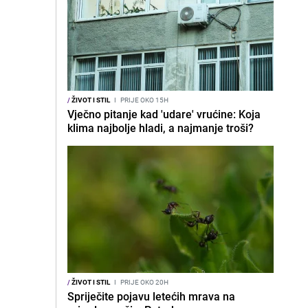
/
ŽIVOT I STIL
I
PRIJE OKO 15H
Vječno pitanje kad 'udare' vrućine: Koja
klima najbolje hladi, a najmanje troši?
/
ŽIVOT I STIL
I
PRIJE OKO 20H
Spriječite pojavu letećih mrava na