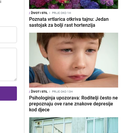
i
/
ŽIVOT I STIL
I
PRIJE OKO 1H
Poznata vrtlarica otkriva tajnu: Jedan
sastojak za bolji rast hortenzija
/
ŽIVOT I STIL
I
PRIJE OKO 13H
Psihologinja upozorava: Roditelji često ne
prepoznaju ove rane znakove depresije
kod djece