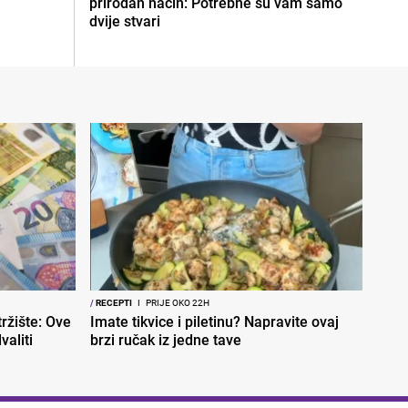
prirodan način: Potrebne su vam samo
dvije stvari
/
RECEPTI
I
PRIJE OKO 22H
ržište: Ove
Imate tikvice i piletinu? Napravite ovaj
aliti
brzi ručak iz jedne tave