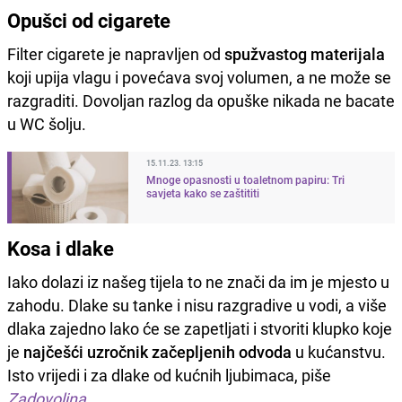
Opušci od cigarete
Filter cigarete je napravljen od
spužvastog materijala
koji upija vlagu i povećava svoj volumen, a ne može se
razgraditi. Dovoljan razlog da opuške nikada ne bacate
u WC šolju.
15.11.23. 13:15
Mnoge opasnosti u toaletnom papiru: Tri
savjeta kako se zaštititi
Kosa i dlake
Iako dolazi iz našeg tijela to ne znači da im je mjesto u
zahodu. Dlake su tanke i nisu razgradive u vodi, a više
dlaka zajedno lako će se zapetljati i stvoriti klupko koje
je
najčešći uzročnik začepljenih odvoda
u kućanstvu.
Isto vrijedi i za dlake od kućnih ljubimaca, piše
Zadovoljna
.