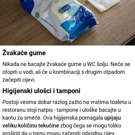
Žvakaće gume
Nikada ne bacajte žvakaće gume u WC šolju. Neće se
otopiti u vodi, ali će u kombinaciji s drugim otpadom
začepiti cijevi.
Higijenski ulošci i tamponi
Postoji veoma dobar razlog zašto na vratima toaleta u
restoranu stoji natpis - tampone i uloške bacajte u
kantu za smeće. Ova higijenska pomagala
upijaju
veliku količinu tekućine
zbog čega se mogu toliko
proširiti da u trenu mogu začepiti odvodnu cijev.