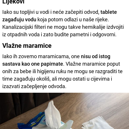
Lijekovi
Iako su topljivi u vodi i neće začepiti odvod,
tablete
zagađuju vodu
koja potom odlazi u naše rijeke.
Kanalizacijski filteri ne mogu takve hemikalije izdvojiti
iz otpadnih voda i zato budite pametni i odgovorni.
Vlažne maramice
Iako ih zovemo maramicama, one
nisu od istog
sastava kao one papirnate
. Vlažne maramice poput
onih za bebe ili higijenu ruku ne mogu se razgraditi te
time zagađuju okoliš, ali mogu ostati u cijevima i
izazvati začepljenje odvoda.