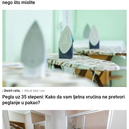
nego što mislite
/
ŽIVOT I STIL
I
PRIJE OKO 13H
Pegla uz 35 stepeni: Kako da vam ljetna vrućina ne pretvori
peglanje u pakao?