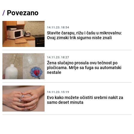
/
Povezano
14.11.23. 18:54
Stavite čarapu, rižu i čašu u mikrovalnu:
Ovaj zimski trik sigurno niste znali
14.11.23. 18:27
Žena slučajno prosula ovu tečnost po
pločicama. Mrlje sa fuga su automatski
nestale
14.11.23. 15:19
Evo kako možete očistiti srebrni nakit za
samo deset minuta