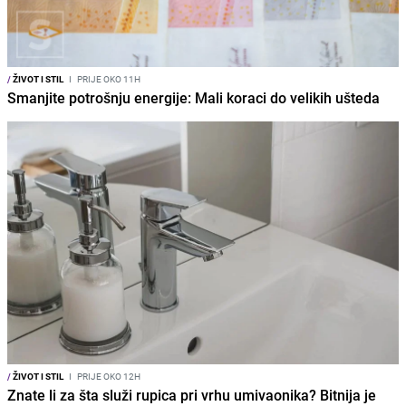
/
ŽIVOT I STIL
I
PRIJE OKO 11H
Smanjite potrošnju energije: Mali koraci do velikih ušteda
/
ŽIVOT I STIL
I
PRIJE OKO 12H
Znate li za šta služi rupica pri vrhu umivaonika? Bitnija je