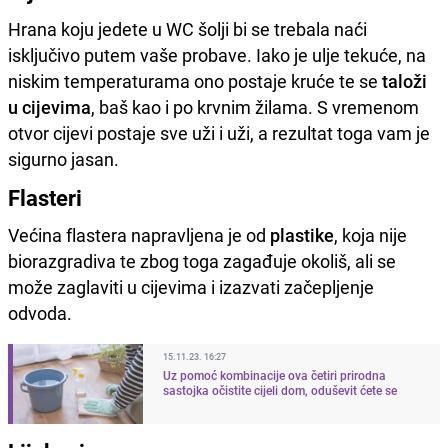
Hrana koju jedete u WC šolji bi se trebala naći
isključivo putem vaše probave. Iako je ulje tekuće, na
niskim temperaturama ono postaje kruće te se
taloži
u cijevima
, baš kao i po krvnim žilama. S vremenom
otvor cijevi postaje sve uži i uži, a rezultat toga vam je
sigurno jasan.
Flasteri
Većina flastera napravljena je od
plastike
, koja nije
biorazgradiva te zbog toga zagađuje okoliš, ali se
može zaglaviti u cijevima i izazvati začepljenje
odvoda.
15.11.23. 16:27
Uz pomoć kombinacije ova četiri prirodna
sastojka očistite cijeli dom, oduševit ćete se