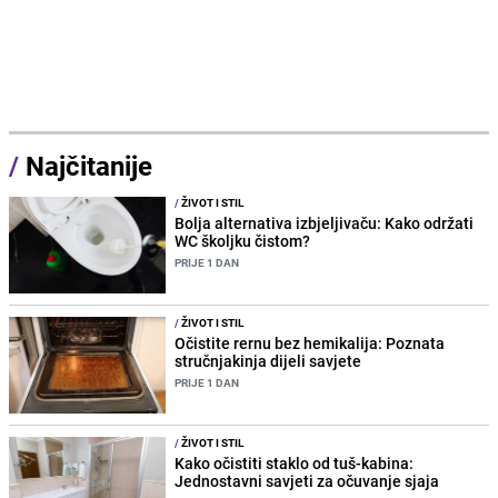
/
Najčitanije
/
ŽIVOT I STIL
Bolja alternativa izbjeljivaču: Kako održati
WC školjku čistom?
PRIJE 1 DAN
/
ŽIVOT I STIL
Očistite rernu bez hemikalija: Poznata
stručnjakinja dijeli savjete
PRIJE 1 DAN
/
ŽIVOT I STIL
Kako očistiti staklo od tuš-kabina:
Jednostavni savjeti za očuvanje sjaja