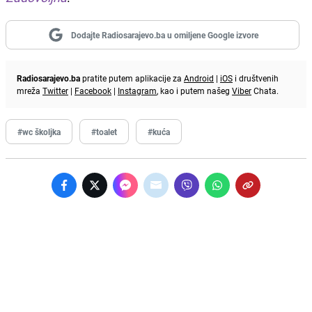
Dodajte Radiosarajevo.ba u omiljene Google izvore
Radiosarajevo.ba
pratite putem aplikacije za
Android
|
iOS
i društvenih
mreža
Twitter
|
Facebook
|
Instagram
, kao i putem našeg
Viber
Chata.
#wc školjka
#toalet
#kuća