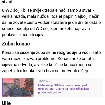
stvari.
U WC šolji i bi se uvijek trebale naći samo 3 stvari -
velika nužda, mala nužda i toalet papir. Najbolji način
da ne zovete često vodoinstalatera je da držite ostalo
smeće podalje od WC šolje jer možete napraviti
poplavu i začepiti cijevi.
Zubni konac
Konac za čišćenje zuba se
ne razgrađuje u vodi
i zato
vam može izazvati probleme. Konac može ostati u
cijevima odvoda, a velike količine konca mogu se
zapetljati u klupko i vrlo brzo se pretvoriti u čep.
TRENDING
Meteorolog FHMZ-a najavio kišu i pad
temperatura: "Jedno od najsvježijih ljeta
posljednjih godina"
Ulje