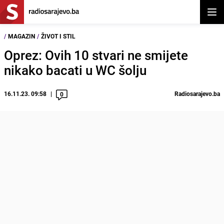
Otvor
/
MAGAZIN
/
ŽIVOT I STIL
Oprez: Ovih 10 stvari ne smijete
nikako bacati u WC šolju
16.11.23. 09:58
Radiosarajevo.ba
0