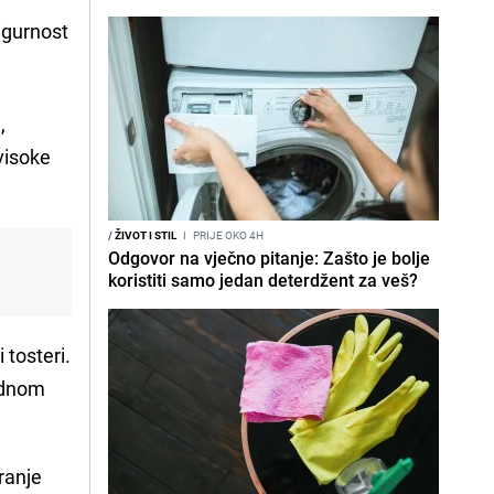
sigurnost
a
,
 visoke
/
ŽIVOT I STIL
I
PRIJE OKO 4H
Odgovor na vječno pitanje: Zašto je bolje
koristiti samo jedan deterdžent za veš?
 tosteri.
jednom
ranje