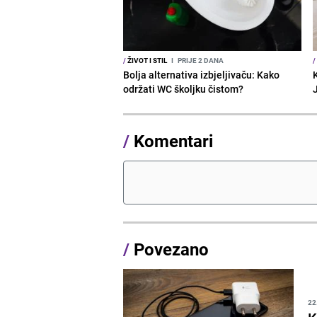
/
ŽIVOT I STIL
I
PRIJE 2 DANA
/
Bolja alternativa izbjeljivaču: Kako
održati WC školjku čistom?
/
Komentari
/
Povezano
22