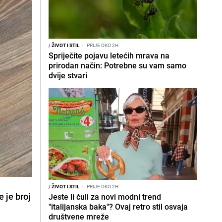
/
ŽIVOT I STIL
I
PRIJE OKO 2H
Spriječite pojavu letećih mrava na
prirodan način: Potrebne su vam samo
dvije stvari
/
ŽIVOT I STIL
I
PRIJE OKO 2H
 je broj
Jeste li čuli za novi modni trend
"italijanska baka"? Ovaj retro stil osvaja
društvene mreže