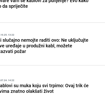
vare vam se kablovi za punjenje? Evo kako
o da spriječite
.10.25. 13:22
i slučajno nemojte raditi ovo: Ne uključujte
ve uređaje u produžni kabl, možete
zazvati požar
.07.24. 14:22
ablovi su muka koju svi trpimo: Ovaj trik će
vima znatno olakšati život