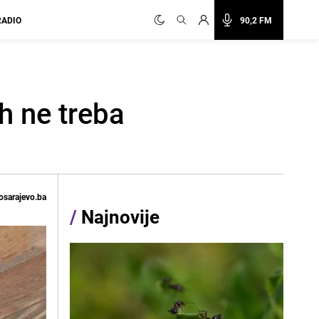
RADIO
90,2 FM
h ne treba
osarajevo.ba
/
Najnovije