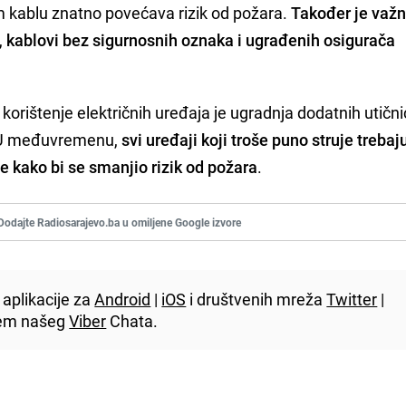
 kablu znatno povećava rizik od požara.
Također je važ
,
kablovi bez sigurnosnih oznaka i ugrađenih osigurača
korištenje električnih uređaja je ugradnja dodatnih utičn
a. U međuvremenu,
svi uređaji koji troše puno struje trebaju
ce kako bi se smanjio rizik od požara
.
Dodajte Radiosarajevo.ba u omiljene Google izvore
aplikacije za
Android
|
iOS
i društvenih mreža
Twitter
|
utem našeg
Viber
Chata.