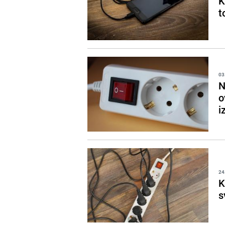
K
t
03
N
o
i
24
K
s