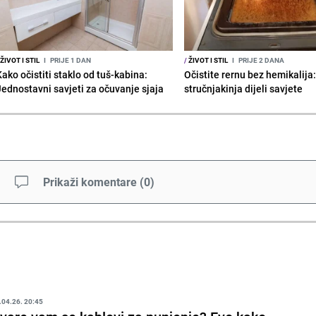
ŽIVOT I STIL
I
PRIJE 1 DAN
/
ŽIVOT I STIL
I
PRIJE 2 DANA
Kako očistiti staklo od tuš-kabina:
Očistite rernu bez hemikalija
Jednostavni savjeti za očuvanje sjaja
stručnjakinja dijeli savjete
Prikaži komentare
(
0
)
.04.26. 20:45