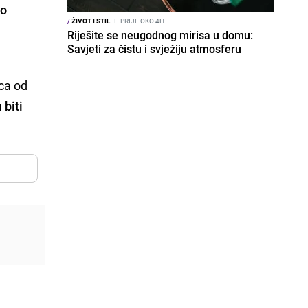
no
/
ŽIVOT I STIL
I
PRIJE OKO 4H
Riješite se neugodnog mirisa u domu:
Savjeti za čistu i svježiju atmosferu
ica od
 biti