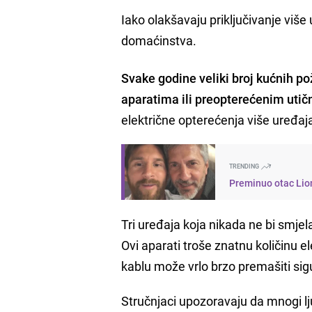
Iako olakšavaju priključivanje više
domaćinstva.
Svake godine veliki broj kućnih p
aparatima ili preopterećenim uti
električne opterećenja više uređa
TRENDING
Preminuo otac Lione
Tri uređaja koja nikada ne bi smjela 
Ovi aparati troše znatnu količinu e
kablu može vrlo brzo premašiti si
Stručnjaci upozoravaju da mnogi lju