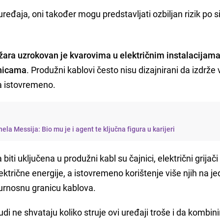
 uređaja, oni također mogu predstavljati ozbiljan rizik po 
ožara uzrokovan je kvarovima u električnim instalacijam
čnicama
. Produžni kablovi često nisu dizajnirani da izdrže
ja istovremeno.
la Messija: Bio mu je i agent te ključna figura u karijeri
biti uključena u produžni kabl su čajnici, električni grijači i
lektrične energije, a istovremeno korištenje više njih na 
gurnosnu granicu kablova.
di ne shvataju koliko struje ovi uređaji troše i da kombini