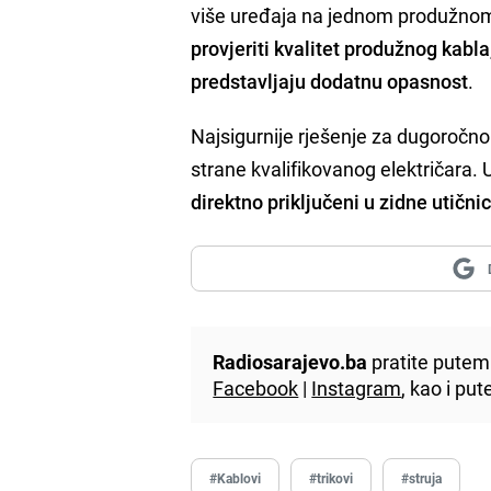
više uređaja na jednom produžnom
provjeriti kvalitet produžnog kabla
predstavljaju dodatnu opasnost
.
Najsigurnije rješenje za dugoročno 
strane kvalifikovanog električar
direktno priključeni u zidne utični
Radiosarajevo.ba
pratite putem 
Facebook
|
Instagram
, kao i p
#Kablovi
#trikovi
#struja