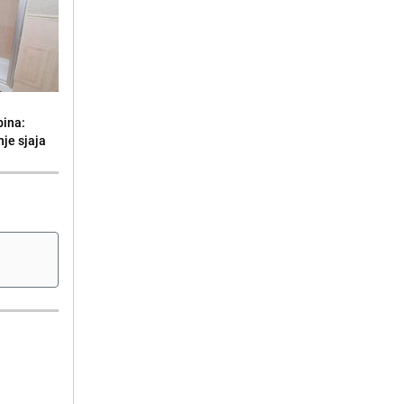
bina:
je sjaja