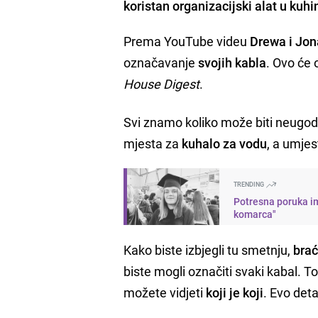
koristan organizacijski alat u kuhinj
Prema YouTube videu
Drewa i Jon
označavanje
svojih kabla
. Ovo će 
House Digest
.
Svi znamo koliko može biti neugodn
mjesta za
kuhalo za vodu
, a umjes
TRENDING
Potresna poruka im
komarca"
Kako biste izbjegli tu smetnju,
brać
biste mogli označiti svaki kabal. T
možete vidjeti
koji je koji
. Evo det