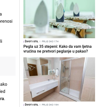
za
 prenosi
li
/
ŽIVOT I STIL
I
PRIJE OKO 17H
Pegla uz 35 stepeni: Kako da vam ljetna
vrućina ne pretvori peglanje u pakao?
kako
led
ira
.
/
ŽIVOT I STIL
I
PRIJE OKO 19H