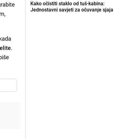
Kako očistiti staklo od tuš-kabina:
grabite
Jednostavni savjeti za očuvanje sjaja
im,
ikada
elite
.
 piše