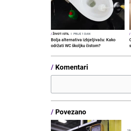
/
ŽIVOT I STIL
I
PRIJE 1 DAN
/
Bolja alternativa izbjeljivaču: Kako
održati WC školjku čistom?
s
/
Komentari
/
Povezano
16