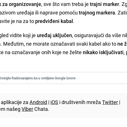
ik za organizovanje
, sve što vam treba je
trajni marker
. Z
 nazivom uređaja ili naprave pomoću
trajnog markera
. Zat
tavite je na za to
predviđeni kabal
.
ed vidite koji je
uređaj uključen
, osiguravajući da više n
n
. Međutim, ne morate označavati svaki kabel ako to
ne ž
e na označavanje onih koje ne želite
nikako isključivati
,
Dodajte Radiosarajevo.ba u omiljene Google izvore
aplikacije za
Android
|
iOS
i društvenih mreža
Twitter
|
utem našeg
Viber
Chata.