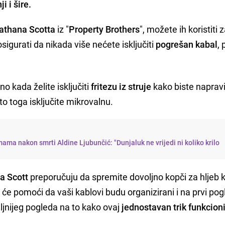
i i šire.
athana Scotta
iz "
Property Brothers
", možete ih koristiti 
osigurati da nikada više nećete isključiti
pogrešan kabal
,
o kada želite isključiti
fritezu iz struje
kako biste napravi
to toga isključite mikrovalnu.
ama nakon smrti Aldine Ljubunčić: "Dunjaluk ne vrijedi ni koliko krilo
a Scott
preporučuju da spremite dovoljno kopči za hljeb 
o će pomoći da vaši kablovi budu organizirani i na prvi pog
aljnijeg pogleda na to kako ovaj
jednostavan trik funkcion