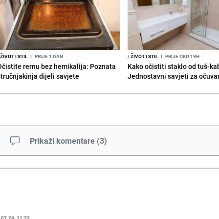
ŽIVOT I STIL
I
PRIJE 1 DAN
/
ŽIVOT I STIL
I
PRIJE OKO 19H
Očistite rernu bez hemikalija: Poznata
Kako očistiti staklo od tuš-ka
tručnjakinja dijeli savjete
Jednostavni savjeti za očuvan
Prikaži komentare
(
3
)
.07.24. 11:32