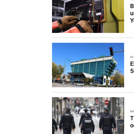
B
u
Y
21
E
5
04
T
o