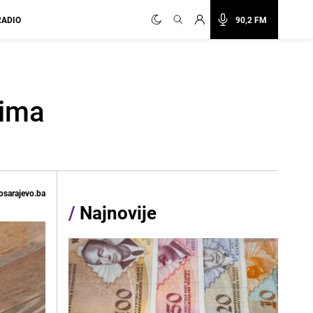
RADIO
90,2 FM
vima
osarajevo.ba
/
Najnovije