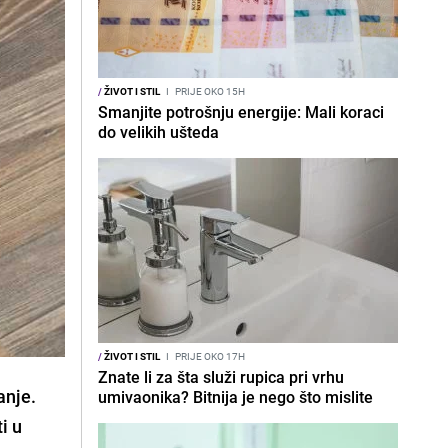
/
ŽIVOT I STIL
I
PRIJE OKO 15H
Smanjite potrošnju energije: Mali koraci
do velikih ušteda
/
ŽIVOT I STIL
I
PRIJE OKO 17H
Znate li za šta služi rupica pri vrhu
anje.
umivaonika? Bitnija je nego što mislite
i u