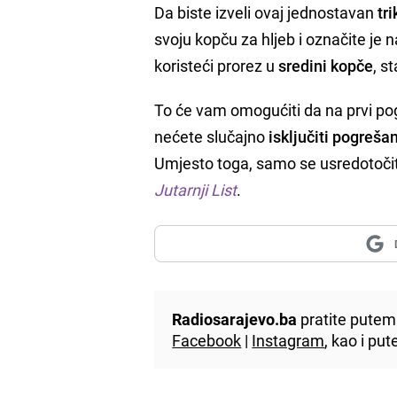
Da biste izveli ovaj jednostavan
tr
svoju kopču za hljeb i označite je
koristeći prorez u
sredini kopče
, s
To će vam omogućiti da na prvi pogl
nećete slučajno
isključiti pogreša
Umjesto toga, samo se usredotočit
Jutarnji List
.
Radiosarajevo.ba
pratite putem 
Facebook
|
Instagram
, kao i p