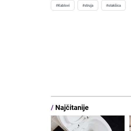
#Kablovi
#struja
#olakšica
/
Najčitanije