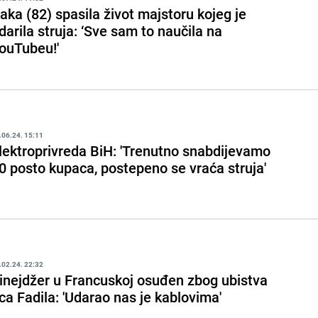
aka (82) spasila život majstoru kojeg je
darila struja: ‘Sve sam to naučila na
ouTubeu!'
.06.24. 15:11
lektroprivreda BiH: 'Trenutno snabdijevamo
0 posto kupaca, postepeno se vraća struja'
.02.24. 22:32
inejdžer u Francuskoj osuđen zbog ubistva
ca Fadila: 'Udarao nas je kablovima'