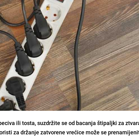
eciva ili tosta, suzdržite se od bacanja štipaljki za ztvar
oristi za držanje zatvorene vrećice može se prenamijenit