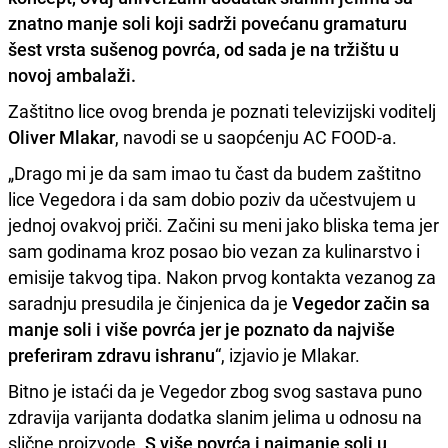
znatno manje soli koji sadrži povećanu gramaturu
šest vrsta sušenog povrća, od sada je na tržištu u
novoj ambalaži.
Zaštitno lice ovog brenda je poznati televizijski voditelj
Oliver Mlakar
, navodi se u saopćenju AC FOOD-a.
„Drago mi je da sam imao tu čast da budem zaštitno
lice Vegedora i da sam dobio poziv da učestvujem u
jednoj ovakvoj priči. Začini su meni jako bliska tema jer
sam godinama kroz posao bio vezan za kulinarstvo i
emisije takvog tipa. Nakon prvog kontakta vezanog za
saradnju presudila je činjenica da je
Vegedor začin sa
manje soli i više povrća jer je poznato da najviše
preferiram zdravu ishranu
“, izjavio je Mlakar.
Bitno je istaći da je Vegedor zbog svog sastava puno
zdravija varijanta dodatka slanim jelima u odnosu na
slične proizvode.
S više povrća i najmanje soli u