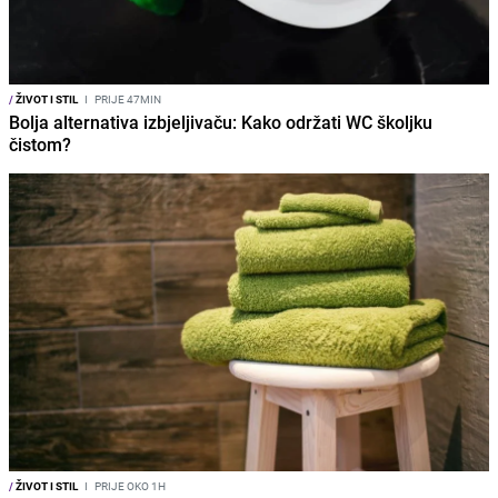
/
ŽIVOT I STIL
I
PRIJE 47MIN
Bolja alternativa izbjeljivaču: Kako održati WC školjku
čistom?
/
ŽIVOT I STIL
I
PRIJE OKO 1H