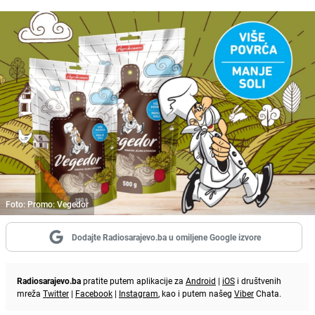
Foto: Promo: Vegedor
Dodajte Radiosarajevo.ba u omiljene Google izvore
Radiosarajevo.ba
pratite putem aplikacije za
Android
|
iOS
i društvenih
mreža
Twitter
|
Facebook
|
Instagram
, kao i putem našeg
Viber
Chata.