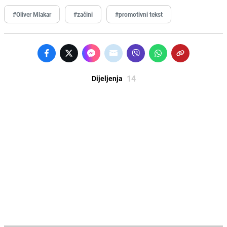
#Oliver Mlakar
#začini
#promotivni tekst
14
Dijeljenja