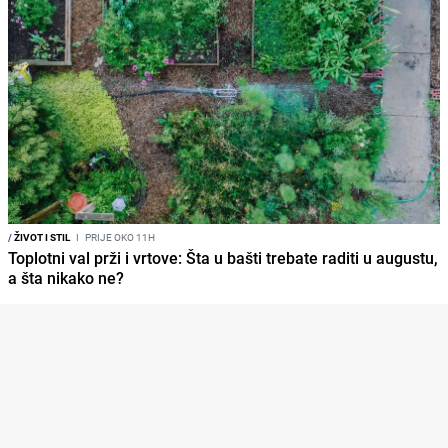
/
ŽIVOT I STIL
I
PRIJE OKO 11H
Toplotni val prži i vrtove: Šta u bašti trebate raditi u augustu,
a šta nikako ne?