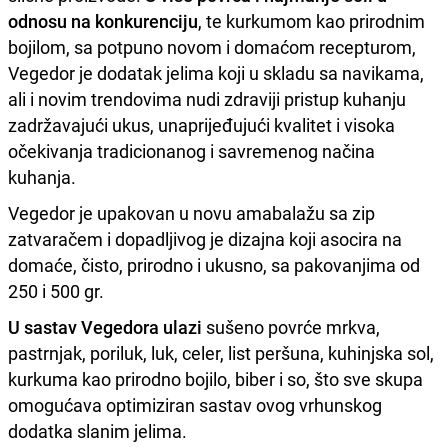
odnosu na konkurenciju
, te kurkumom kao prirodnim
bojilom, sa potpuno novom i domaćom recepturom,
Vegedor je dodatak jelima koji u skladu sa navikama,
ali i novim trendovima nudi zdraviji pristup kuhanju
zadržavajući ukus, unaprijeđujući kvalitet i visoka
očekivanja tradicionanog i savremenog načina
kuhanja.
Vegedor je upakovan u novu amabalažu sa zip
zatvaračem i dopadljivog je dizajna koji asocira na
domaće, čisto, prirodno i ukusno, sa pakovanjima od
250 i 500 gr.
U sastav Vegedora ulazi
sušeno povrće mrkva,
pastrnjak, poriluk, luk, celer, list peršuna, kuhinjska sol,
kurkuma kao prirodno bojilo, biber i so, što sve skupa
omogućava optimiziran sastav ovog vrhunskog
dodatka slanim jelima.