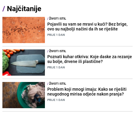
/
Najčitanije
/
ŽIVOT I STIL
Pojavili su vam se mravi u kući? Bez brige,
ovo su najbolji načini da ih se riješite
PRIJE 1 DAN
/
ŽIVOT I STIL
Poznati kuhar otkriva: Koje daske za rezanje
su bolje, drvene ili plastične?
PRIJE 1 DAN
/
ŽIVOT I STIL
Problem koji mnogi imaju: Kako se riješiti
neugodnog mirisa odjeće nakon pranja?
PRIJE 1 DAN