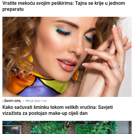
Vratite mekoću svojim peškirima: Tajna se krije u jednom
preparatu
/
ŽIVOT I STIL
I
PRIJE OKO 11H
Kako sačuvati šminku tokom velikih vrućina: Savjeti
vizažista za postojan make-up cijeli dan