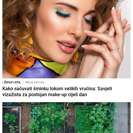
/
ŽIVOT I STIL
I
PRIJE OKO 9H
Kako sačuvati šminku tokom velikih vrućina: Savjeti
vizažista za postojan make-up cijeli dan