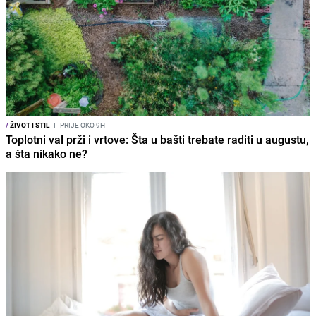
/
ŽIVOT I STIL
I
PRIJE OKO 9H
Toplotni val prži i vrtove: Šta u bašti trebate raditi u augustu,
a šta nikako ne?