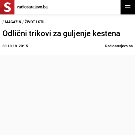
Otvor
/
MAGAZIN
/
ŽIVOT I STIL
Odlični trikovi za guljenje kestena
30.10.18. 20:15
Radiosarajevo.ba