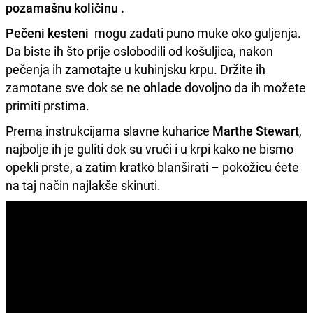
pozamašnu količinu .
Pečeni kesteni
mogu zadati puno muke oko guljenja.
Da biste ih što prije oslobodili od košuljica, nakon
pečenja ih zamotajte u kuhinjsku krpu. Držite ih
zamotane sve dok se ne
ohlade
dovoljno da ih možete
primiti prstima.
Prema instrukcijama slavne kuharice
Marthe Stewart
,
najbolje ih je guliti dok su vrući i u krpi kako ne bismo
opekli prste, a zatim kratko blanširati – pokožicu ćete
na taj način najlakše skinuti.