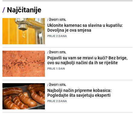
/
Najčitanije
/
ŽIVOT I STIL
Uklonite kamenac sa slavina u kupatilu:
Dovoljna je ova smjesa
PRIJE 2 DANA
/
ŽIVOT I STIL
Pojavili su vam se mravi u kući? Bez brige,
ovo su najbolji načini da ih se riješite
PRIJE 1 DAN
/
ŽIVOT I STIL
Najbolji način pripreme kobasica:
Pogledajte šta savjetuju eksperti
PRIJE 2 DANA