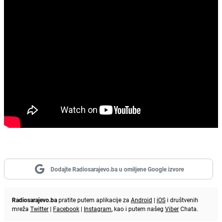
Dodajte Radiosarajevo.ba u omiljene Google izvore
Radiosarajevo.ba
pratite putem aplikacije za
Android
|
iOS
i društvenih
mreža
Twitter
|
Facebook
|
Instagram
, kao i putem našeg
Viber
Chata.