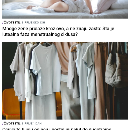
/
ŽIVOT I STIL
I
PRIJE OKO 13H
Mnoge žene prolaze kroz ovo, a ne znaju zašto: Šta je
lutealna faza menstrualnog ciklusa?
/
ŽIVOT I STIL
I
PRIJE 1 DAN
Očuvajte bijelu odjeću i posteljinu: Put do dugotrajne