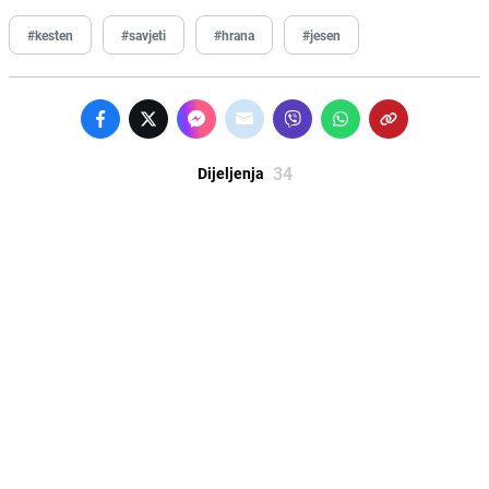
#kesten
#savjeti
#hrana
#jesen
34
Dijeljenja