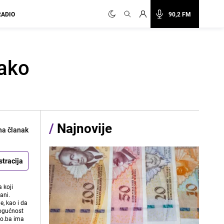
RADIO
90,2 FM
Kako
/
Najnovije
na članak
stracija
 koji
ani.
e, kao i da
mogućnost
vo.ba ima