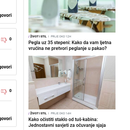
ovori
/
ŽIVOT I STIL
I
PRIJE OKO 12H
0
Pegla uz 35 stepeni: Kako da vam ljetna
vrućina ne pretvori peglanje u pakao?
ovori
0
/
ŽIVOT I STIL
I
PRIJE OKO 14H
ovori
Kako očistiti staklo od tuš-kabina:
Jednostavni savjeti za očuvanje sjaja