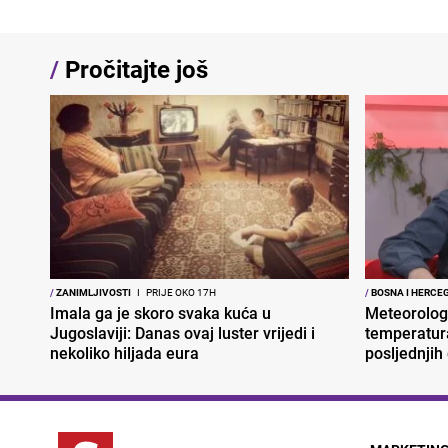
/
Pročitajte još
/
ZANIMLJIVOSTI
I
PRIJE OKO 17H
/
BOSNA I HERCE
Imala ga je skoro svaka kuća u
Meteorolog
Jugoslaviji: Danas ovaj luster vrijedi i
temperatura
nekoliko hiljada eura
posljednjih