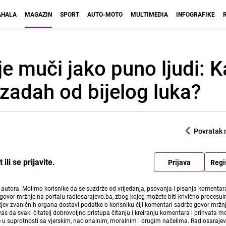
HALA
MAGAZIN
SPORT
AUTO-MOTO
MULTIMEDIA
INFOGRAFIKE
je muči jako puno ljudi: 
zadah od bijelog luka?
Povratak 
li se prijavite.
Prijava
Regi
i autora. Molimo korisnike da se suzdrže od vrijeđanja, psovanja i pisanja komentara
govor mržnje na portalu radiosarajevo.ba, zbog kojeg možete biti krivično procesuir
ev zvaničnih organa dostavi podatke o korisniku čiji komentari sadrže govor mržnj
vas da svaki čitatelj dobrovoljno pristupa čitanju i kreiranju komentara i prihvata 
e u suprotnosti sa vjerskim, nacionalnim, moralnim i drugim načelima. Radiosaraje