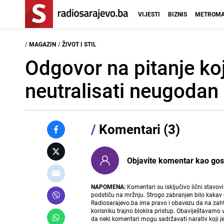
VIJESTI
BIZNIS
METROMA
/
MAGAZIN
/
ŽIVOT I STIL
Odgovor na pitanje ko
neutralisati neugodan 
/
Komentari (3)
Objavite komentar kao gost i
NAPOMENA:
Komentari su isključivo lični stavov
podstiču na mržnju. Strogo zabranjen bilo kakav 
Radiosarajevo.ba ima pravo i obavezu da na zahtj
korisniku trajno blokira pristup. Obaviještavamo 
da neki komentari mogu sadržavati narativ koji j