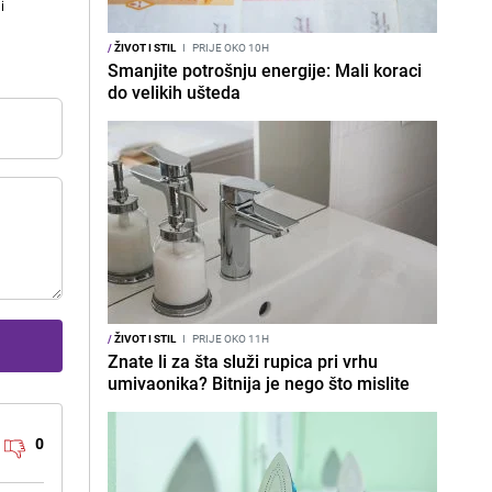
i
/
ŽIVOT I STIL
I
PRIJE OKO 10H
Smanjite potrošnju energije: Mali koraci
do velikih ušteda
/
ŽIVOT I STIL
I
PRIJE OKO 11H
Znate li za šta služi rupica pri vrhu
umivaonika? Bitnija je nego što mislite
0