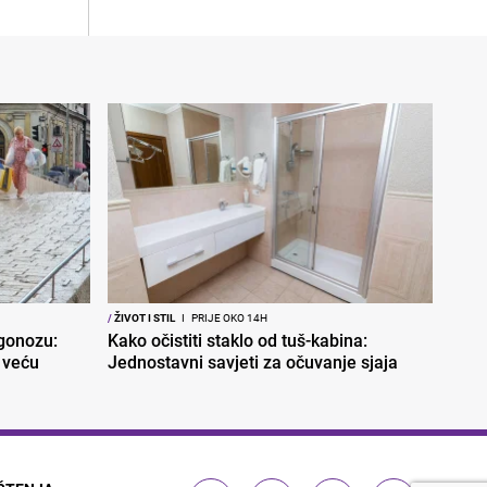
/
ŽIVOT I STIL
I
PRIJE OKO 14H
ogonozu:
Kako očistiti staklo od tuš-kabina:
 veću
Jednostavni savjeti za očuvanje sjaja