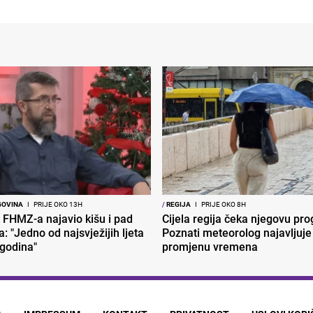
GOVINA
I
PRIJE OKO 13H
/
REGIJA
I
PRIJE OKO 8H
 FHMZ-a najavio kišu i pad
Cijela regija čeka njegovu pr
: "Jedno od najsvježijih ljeta
Poznati meteorolog najavljuje
 godina"
promjenu vremena