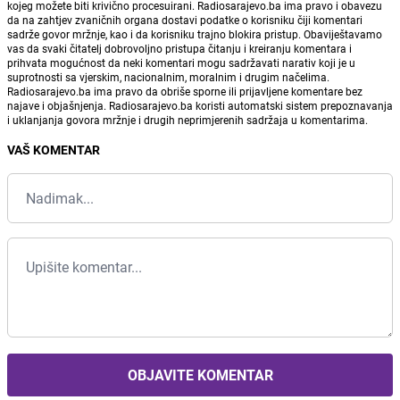
kojeg možete biti krivično procesuirani. Radiosarajevo.ba ima pravo i obavezu
da na zahtjev zvaničnih organa dostavi podatke o korisniku čiji komentari
sadrže govor mržnje, kao i da korisniku trajno blokira pristup. Obaviještavamo
vas da svaki čitatelj dobrovoljno pristupa čitanju i kreiranju komentara i
prihvata mogućnost da neki komentari mogu sadržavati narativ koji je u
suprotnosti sa vjerskim, nacionalnim, moralnim i drugim načelima.
Radiosarajevo.ba ima pravo da obriše sporne ili prijavljene komentare bez
najave i objašnjenja. Radiosarajevo.ba koristi automatski sistem prepoznavanja
i uklanjanja govora mržnje i drugih neprimjerenih sadržaja u komentarima.
VAŠ KOMENTAR
OBJAVITE KOMENTAR