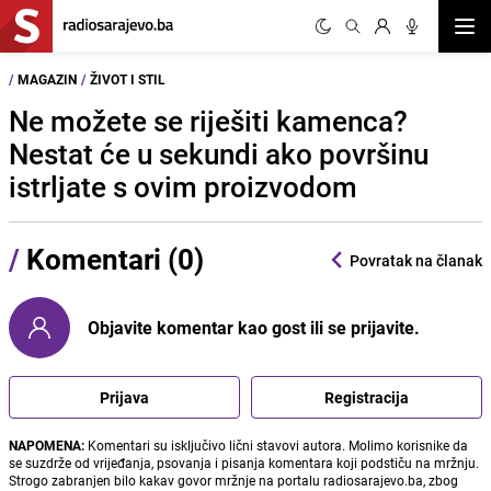
Otvor
/
MAGAZIN
/
ŽIVOT I STIL
Ne možete se riješiti kamenca?
Nestat će u sekundi ako površinu
istrljate s ovim proizvodom
/
Komentari (0)
Povratak na članak
Objavite komentar kao gost ili se prijavite.
Prijava
Registracija
NAPOMENA:
Komentari su isključivo lični stavovi autora. Molimo korisnike da
se suzdrže od vrijeđanja, psovanja i pisanja komentara koji podstiču na mržnju.
Strogo zabranjen bilo kakav govor mržnje na portalu radiosarajevo.ba, zbog