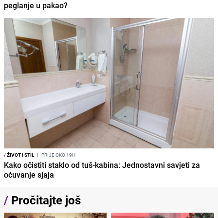
peglanje u pakao?
/
ŽIVOT I STIL
I
PRIJE OKO 19H
Kako očistiti staklo od tuš-kabina: Jednostavni savjeti za
očuvanje sjaja
/
Pročitajte još