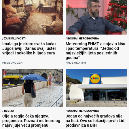
/
ZANIMLJIVOSTI
/
BOSNA I HERCEGOVINA
Imala ga je skoro svaka kuća u
Meteorolog FHMZ-a najavio kišu
Jugoslaviji: Danas ovaj luster
i pad temperatura: "Jedno od
vrijedi i nekoliko hiljada eura
najsvježijih ljeta posljednjih
godina"
PRIJE OKO 22H
PRIJE OKO 18H
/
REGIJA
/
BOSNA I HERCEGOVINA
Cijela regija čeka njegovu
Jedan od najvećih gradova nije
progonozu: Poznati meteorolog
na listi: Ovo su lokacije prvih Lidl
najavljuje veću promjenu
prodavnica u BiH