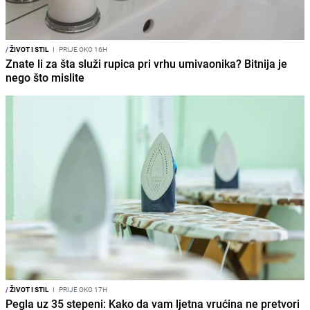
/
ŽIVOT I STIL
I
PRIJE OKO 16H
Znate li za šta služi rupica pri vrhu umivaonika? Bitnija je
nego što mislite
/
ŽIVOT I STIL
I
PRIJE OKO 17H
Pegla uz 35 stepeni: Kako da vam ljetna vrućina ne pretvori