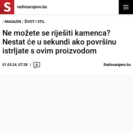
Otvor
/
MAGAZIN
/
ŽIVOT I STIL
Ne možete se riješiti kamenca?
Nestat će u sekundi ako površinu
istrljate s ovim proizvodom
01.03.24. 07:28
Radiosarajevo.ba
0