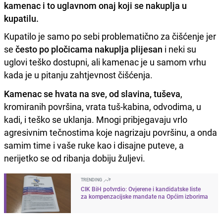
kamenac i to uglavnom onaj koji se nakuplja u
kupatilu.
Kupatilo je samo po sebi problematično za čišćenje jer
se
često po pločicama nakuplja plijesan
i neki su
uglovi teško dostupni, ali kamenac je u samom vrhu
kada je u pitanju zahtjevnost čišćenja.
Kamenac se hvata na sve, od slavina, tuševa
,
kromiranih površina, vrata tuš-kabina, odvodima, u
kadi, i teško se uklanja. Mnogi pribjegavaju vrlo
agresivnim tečnostima koje nagrizaju površinu, a onda
samim time i vaše ruke kao i disajne puteve, a
nerijetko se od ribanja dobiju žuljevi.
TRENDING
CIK BiH potvrdio: Ovjerene i kandidatske liste
za kompenzacijske mandate na Općim izborima