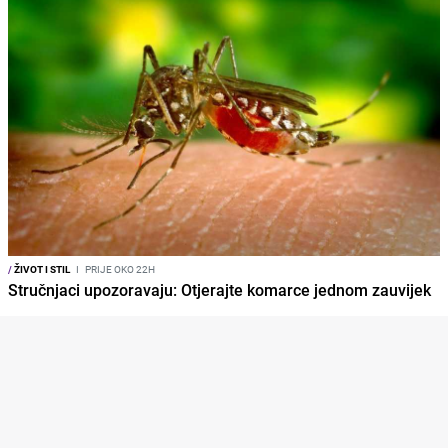
/
ŽIVOT I STIL
I
PRIJE OKO 22H
Stručnjaci upozoravaju: Otjerajte komarce jednom zauvijek