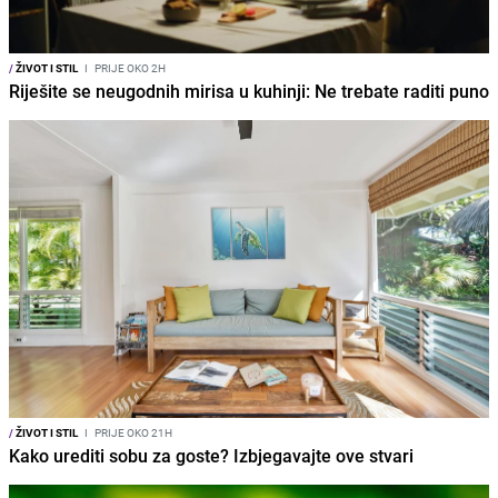
/
ŽIVOT I STIL
I
PRIJE OKO 2H
Riješite se neugodnih mirisa u kuhinji: Ne trebate raditi puno
/
ŽIVOT I STIL
I
PRIJE OKO 21H
Kako urediti sobu za goste? Izbjegavajte ove stvari