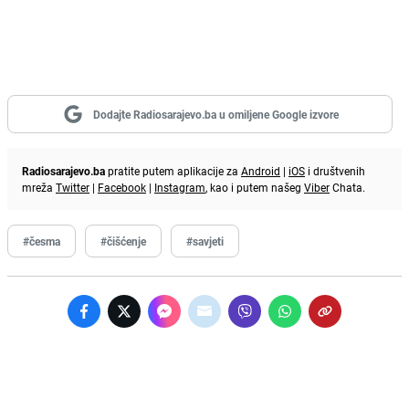
Dodajte Radiosarajevo.ba u omiljene Google izvore
Radiosarajevo.ba
pratite putem aplikacije za
Android
|
iOS
i društvenih
mreža
Twitter
|
Facebook
|
Instagram
, kao i putem našeg
Viber
Chata.
#česma
#čišćenje
#savjeti