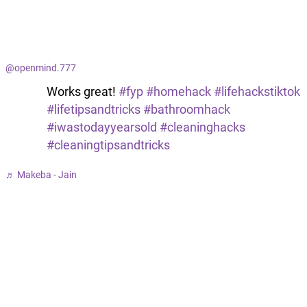
@openmind.777
Works great!
#fyp
#homehack
#lifehackstiktok
#lifetipsandtricks
#bathroomhack
#iwastodayyearsold
#cleaninghacks
#cleaningtipsandtricks
♬ Makeba - Jain