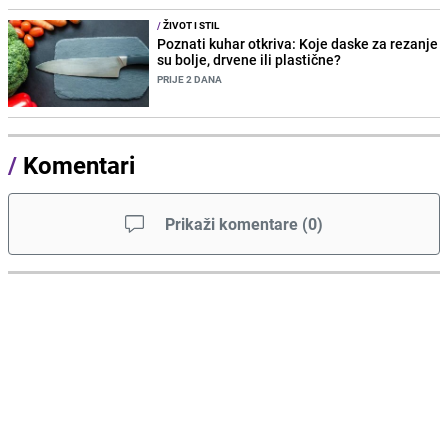
/
ŽIVOT I STIL
Poznati kuhar otkriva: Koje daske za rezanje
su bolje, drvene ili plastične?
PRIJE 2 DANA
/
Komentari
Prikaži komentare
(
0
)