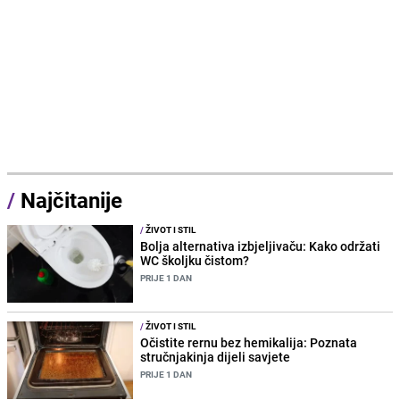
/
Najčitanije
/
ŽIVOT I STIL
Bolja alternativa izbjeljivaču: Kako održati
WC školjku čistom?
PRIJE 1 DAN
/
ŽIVOT I STIL
Očistite rernu bez hemikalija: Poznata
stručnjakinja dijeli savjete
PRIJE 1 DAN