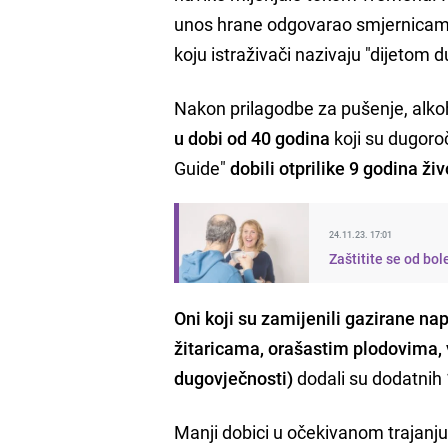
unos hrane odgovarao smjernicama 
koju istraživači nazivaju "dijetom 
Nakon prilagodbe za pušenje, alkohol
u dobi od 40 godina
koji su dugoro
Guide"
dobili otprilike 9 godina ži
24.11.23. 17:01
Zaštitite se od bole
Oni koji su zamijenili gazirane na
žitaricama, orašastim plodovima,
dugovječnosti)
dodali su dodatnih 
Manji dobici u očekivanom trajanju ži