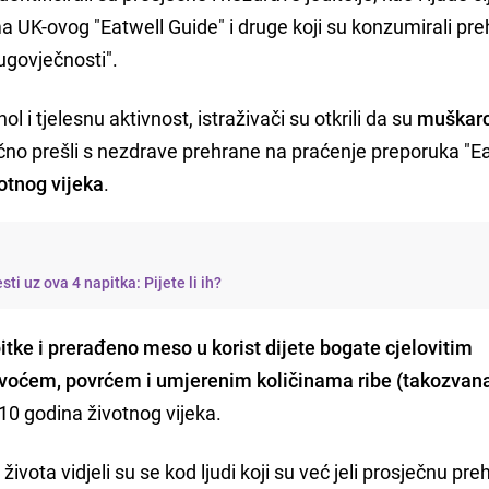
UK-ovog "Eatwell Guide" i druge koji su konzumirali pr
dugovječnosti".
 i tjelesnu aktivnost, istraživači su otkrili da su
muškarc
čno prešli s nezdrave prehrane na praćenje preporuka "E
votnog vijeka
.
sti uz ova 4 napitka: Pijete li ih?
pitke i prerađeno meso u korist dijete bogate cjelovitim
 voćem, povrćem i umjerenim količinama ribe (takozvana
10 godina životnog vijeka.
vota vidjeli su se kod ljudi koji su već jeli prosječnu preh