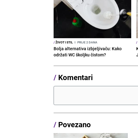
/
ŽIVOT I STIL
I
PRIJE 2 DANA
/
Bolja alternativa izbjeljivaču: Kako
održati WC školjku čistom?
/
Komentari
/
Povezano