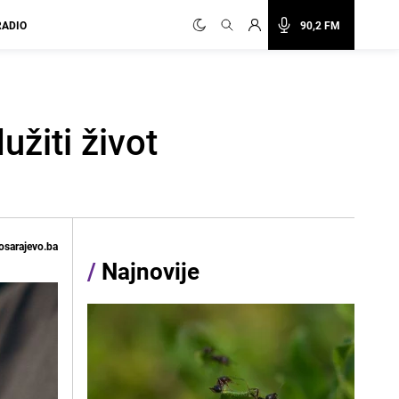
RADIO
90,2 FM
žiti život
osarajevo.ba
/
Najnovije