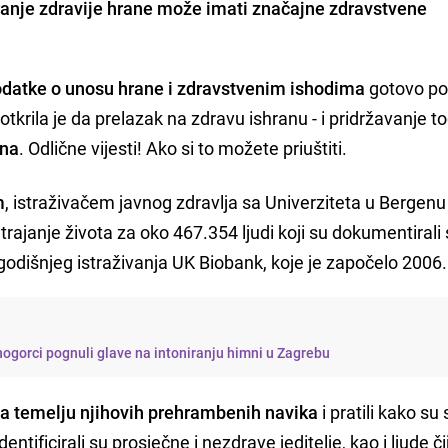
ranje zdravije hrane može imati značajne zdravstvene
podatke o unosu hrane i zdravstvenim ishodima
gotovo po
otkrila je da prelazak na zdravu ishranu - i pridržavanje to
ina
. Odlične vijesti! Ako si to možete priuštiti.
m
, istraživačem javnog zdravlja sa Univerziteta u Bergenu
rajanje života za oko 467.354 ljudi koji su dokumentirali
odišnjeg istraživanja UK Biobank, koje je započelo 2006.
rnogorci pognuli glave na intoniranju himni u Zagrebu
na temelju njihovih prehrambenih navika
i pratili kako su 
ificirali su prosječne i nezdrave jeditelje, kao i ljude čij