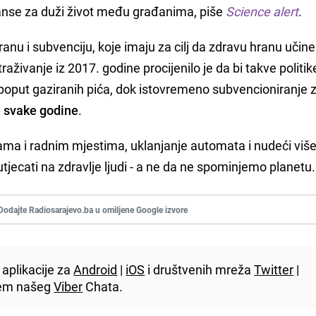
anse za duži život među građanima, piše
Science alert
.
ranu i subvenciju, koje imaju za cilj da zdravu hranu učine
raživanje iz 2017. godine procijenilo je da bi takve politik
oput gaziranih pića, dok istovremeno subvencioniranje 
a svake godine
.
ama i radnim mjestima, uklanjanje automata i nudeći više
tjecati na zdravlje ljudi - a ne da ne spominjemo planetu.
Dodajte Radiosarajevo.ba u omiljene Google izvore
aplikacije za
Android
|
iOS
i društvenih mreža
Twitter
|
utem našeg
Viber
Chata.