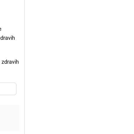
e
zdravih
 zdravih