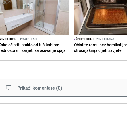
ŽIVOT I STIL
I
PRIJE 1 DAN
/
ŽIVOT I STIL
I
PRIJE 2 DANA
Kako očistiti staklo od tuš-kabina:
Očistite rernu bez hemikalija
Jednostavni savjeti za očuvanje sjaja
stručnjakinja dijeli savjete
Prikaži komentare
(
0
)