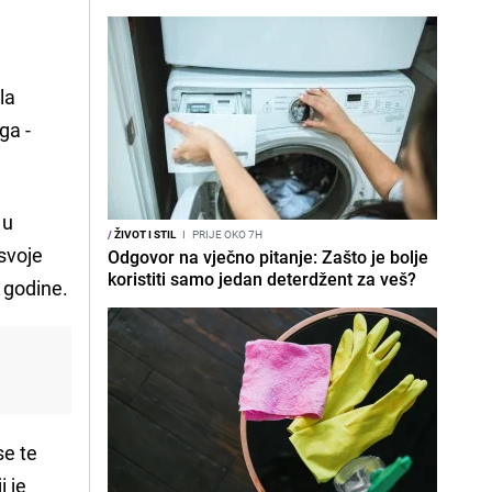
la
ga -
 u
/
ŽIVOT I STIL
I
PRIJE OKO 7H
 svoje
Odgovor na vječno pitanje: Zašto je bolje
koristiti samo jedan deterdžent za veš?
 godine.
se te
i je