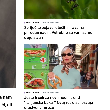
/
ŽIVOT I STIL
I
PRIJE OKO 6H
Spriječite pojavu letećih mrava na
prirodan način: Potrebne su vam samo
dvije stvari
/
ŽIVOT I STIL
I
PRIJE OKO 6H
oja nam
Jeste li čuli za novi modni trend
"italijanska baka"? Ovaj retro stil osvaja
ći, ali
društvene mreže