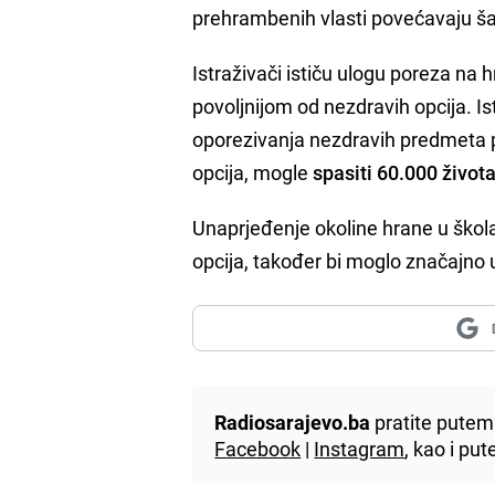
prehrambenih vlasti povećavaju š
Istraživači ističu ulogu poreza na h
povoljnijom od nezdravih opcija. Ist
oporezivanja nezdravih predmeta p
opcija, mogle
spasiti 60.000 život
Unaprjeđenje okoline hrane u škol
opcija, također bi moglo značajno u
Radiosarajevo.ba
pratite putem 
Facebook
|
Instagram
, kao i p