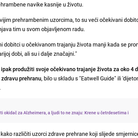
rehrambene navike kasnije u životu.
ijim prehrambenim uzorcima, to su veći očekivani dobitc
šnjava tim u svom objavljenom radu.
ni dobitci u očekivanom trajanju života manji kada se pr
oj dobi, ali su i dalje značajni."
ipak produžiti svoje očekivano trajanje života za oko 4 
a zdravu prehranu
, bilo u skladu s "Eatwell Guide" ili 'dijet
.
i okidač za Alzheimera, a ljudi to ne znaju: Krene u četrdesetima i
kako različiti uzorci zdrave prehrane koji slijede smjernic