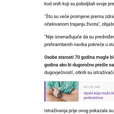
kod onih koji su poboljšali svoje p
"Što su veće promjene prema zdrav
očekivanom trajanju života", obja
"Nije iznenađujuće da su predviđe
prehrambenih navika pokreće u starij
Osobe starosti 70 godina mogle bi 
godina ako bi dugoročno prešle n
dugovječnosti', otkrili su istraživači
23.11.23. 14:25
Upala koja može bit
pedesetima
Istraživanja prije ovog pokazala su 