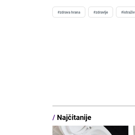
#zdrava hrana
#zdravlje
#istraži
/
Najčitanije