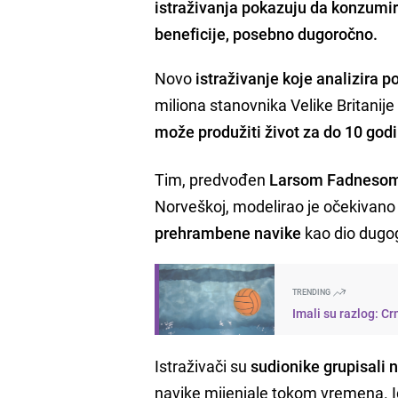
istraživanja pokazuju da konzumi
beneficije, posebno dugoročno.
Novo
istraživanje koje analizira 
miliona stanovnika Velike Britanije 
može produžiti život za do 10 god
Tim, predvođen
Larsom Fadneso
Norveškoj, modelirao je očekivano t
prehrambene navike
kao dio dugog
TRENDING
Imali su razlog: C
Istraživači su
sudionike grupisali 
navike mijenjale tokom vremena. Ident