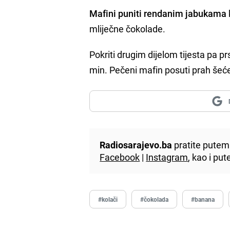
Mafini puniti rendanim jabukama
mliječne čokolade.
Pokriti drugim dijelom tijesta pa prs
min. Pečeni mafin posuti prah še
Radiosarajevo.ba
pratite putem 
Facebook
|
Instagram
, kao i p
#kolači
#čokolada
#banana