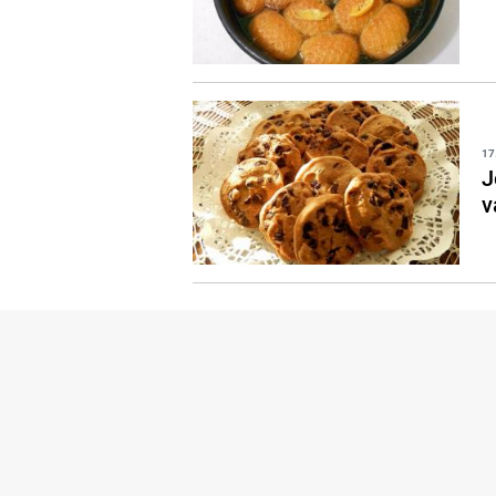
17
J
v