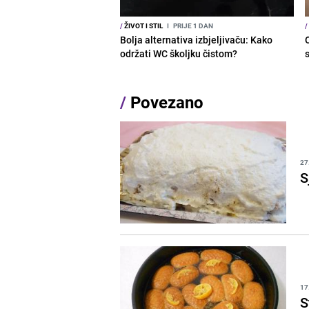
/
ŽIVOT I STIL
I
PRIJE 1 DAN
/
Bolja alternativa izbjeljivaču: Kako
održati WC školjku čistom?
s
/
Povezano
27
S
17
S