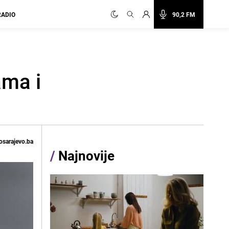
RADIO
90,2 FM
ama i
osarajevo.ba
/
Najnovije