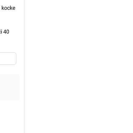
a kocke
ći 40