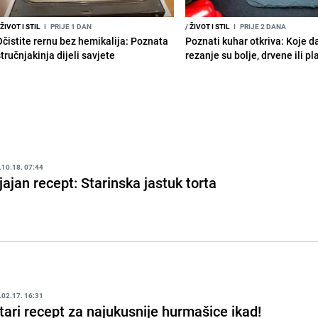
ŽIVOT I STIL
I
PRIJE 1 DAN
/
ŽIVOT I STIL
I
PRIJE 2 DANA
Očistite rernu bez hemikalija: Poznata
Poznati kuhar otkriva: Koje d
tručnjakinja dijeli savjete
rezanje su bolje, drvene ili p
.10.18. 07:44
jajan recept: Starinska jastuk torta
.02.17. 16:31
tari recept za najukusnije hurmašice ikad!