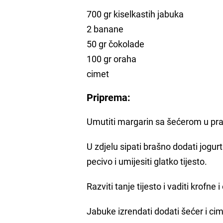
700 gr kiselkastih jabuka
2 banane
50 gr čokolade
100 gr oraha
cimet
Priprema:
Umutiti margarin sa šećerom u prahu
U zdjelu sipati brašno dodati jogu
pecivo i umijesiti glatko tijesto.
Razviti tanje tijesto i vaditi krofn
Jabuke izrendati dodati šećer i ci