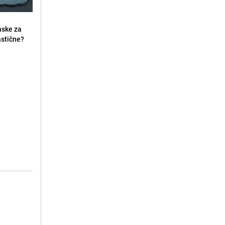
aske za
lastične?