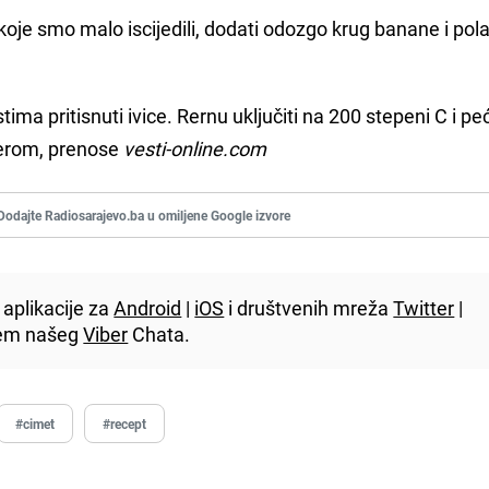
koje smo malo iscijedili, dodati odozgo krug banane i pol
tima pritisnuti ivice. Rernu uključiti na 200 stepeni C i pe
ćerom, prenose
vesti-online.com
Dodajte Radiosarajevo.ba u omiljene Google izvore
aplikacije za
Android
|
iOS
i društvenih mreža
Twitter
|
utem našeg
Viber
Chata.
#cimet
#recept