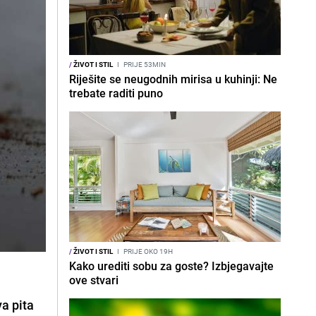
/
ŽIVOT I STIL
I
PRIJE 53MIN
Riješite se neugodnih mirisa u kuhinji: Ne
trebate raditi puno
/
ŽIVOT I STIL
I
PRIJE OKO 19H
Kako urediti sobu za goste? Izbjegavajte
.
ove stvari
va pita