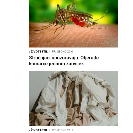
/
ŽIVOT I STIL
I
PRIJE OKO 20H
Stručnjaci upozoravaju: Otjerajte
komarce jednom zauvijek
/
ŽIVOT I STIL
I
PRIJE OKO 21H