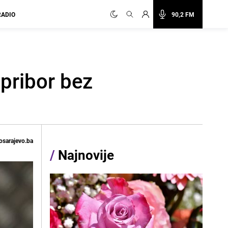
RADIO
90,2 FM
pribor bez
osarajevo.ba
/
Najnovije