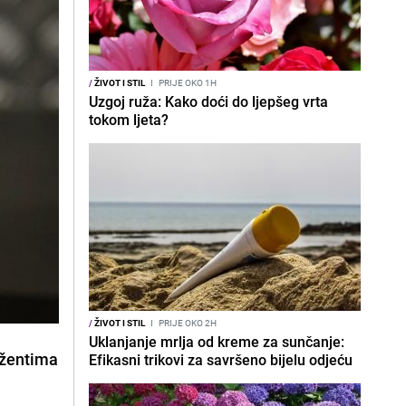
/
ŽIVOT I STIL
I
PRIJE OKO 1H
Uzgoj ruža: Kako doći do ljepšeg vrta
tokom ljeta?
/
ŽIVOT I STIL
I
PRIJE OKO 2H
Uklanjanje mrlja od kreme za sunčanje:
rdžentima
Efikasni trikovi za savršeno bijelu odjeću