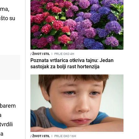
ama,
 što su
/
ŽIVOT I STIL
I
PRIJE OKO 4H
Poznata vrtlarica otkriva tajnu: Jedan
sastojak za bolji rast hortenzija
 barem
a
vrdili
za
/
ŽIVOT I STIL
I
PRIJE OKO 16H