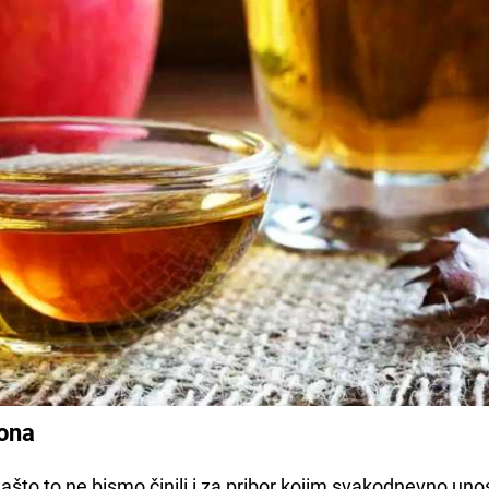
ona
ašto to ne bismo činili i za pribor kojim svakodnevno un