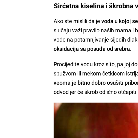
Sirćetna kiselina i škrobna 
Ako ste mislili da je
voda u kojoj s
slučaju važi pravilo naših mama i 
vode na potamnjivanje sijedih dlaka
oksidacija sa posuđa od srebra.
Procijedite vodu kroz sito, pa joj 
spužvom ili mekom četkicom istrljaj
veoma je bitno dobro osušiti
pribo
odvod jer će škrob odlično otčepit