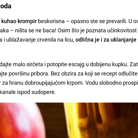
voda
e kuhao krompir
beskorisna – opasno ste se prevarili. U 
baka – ništa se ne baca! Osim što je poznata učinkovitos
 i ublažavanje crvenila na licu,
odlična je i za uklanjanje
dodajte malo sirćeta i potopite escajg u dobijenu kupku. Za
te površinu pribora. Bez obzira za koji se recept odlučite
r za hranu dobroupijajućom krpom. Vodu slobodno prospi
i kanale ispod sudopere.