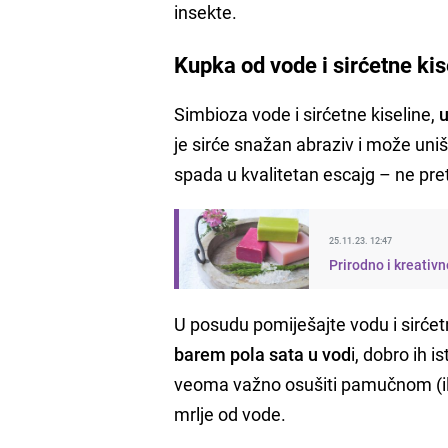
insekte.
Kupka od vode i sirćetne kis
Simbioza vode i sirćetne kiseline,
u
je sirće snažan abraziv i može uniš
spada u kvalitetan escajg – ne pret
25.11.23. 12:47
Prirodno i kreativ
U posudu pomiješajte vodu i sirćetn
barem pola sata u vod
i, dobro ih 
veoma važno osušiti pamučnom (il
mrlje od vode.