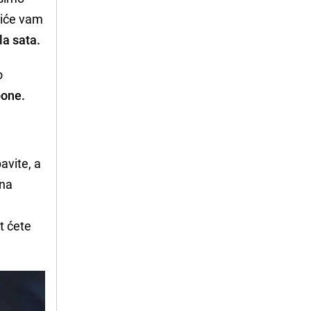
biće vam
la sata.
o
bone.
avite, a
čna
it ćete