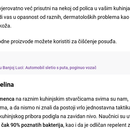
 vjerovatno već prisutni na nekoj od polica u vašim kuhinj
i vas u opasnost od raznih, dermatoloških problema kao
a koža.
rodne proizvode možete koristiti za čišćenje posuđa.
u Banjoj Luci: Automobil sletio s puta, poginuo vozač
selina
kamenca
na raznim kuhinjskim stvarčicama svima su nam,
a, a da nismo ni znali da postoji vrlo jednostavna taktik
g kuhinjskog pribora podigla na zavidan nivo. Naučnici su ut
 čak 90% poznatih bakterija
, kao i da je odličan repelent 