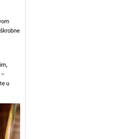
ovom
t škrobne
tim,
 –
te u