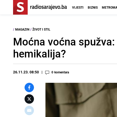
VIJESTI
BIZNIS
METROMA
/
MAGAZIN
/
ŽIVOT I STIL
Moćna voćna spužva: K
hemikalija?
26.11.23. 08:50
0
komentara