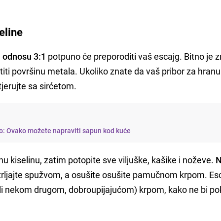
eline
 odnosu 3:1
potpuno će preporoditi vaš escajg. Bitno je z
titi površinu metala. Ukoliko znate da vaš pribor za hran
jerujte sa sirćetom.
no: Ovako možete napraviti sapun kod kuće
u kiselinu, zatim potopite sve viljuške, kašike i noževe.
N
istrljajte spužvom, a osušite osušite pamučnom krpom. Esc
i nekom drugom, dobroupijajućom) krpom, kako ne bi po