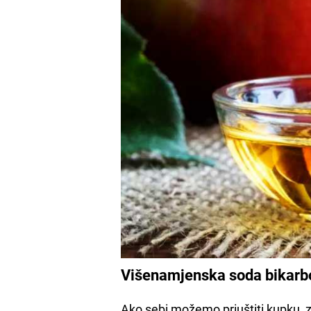
Višenamjenska soda bikarb
Ako sebi možemo priuštiti kupku, z