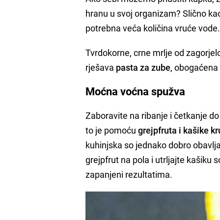
hranu u svoj organizam? Slično kao
potrebna veća količina vruće vode
Tvrdokorne, crne mrlje od zagorjel
rješava
pasta za zube
, obogaćena
Moćna voćna spužva
Zaboravite na ribanje i četkanje do 
to je pomoću
grejpfruta i kašike kr
kuhinjska so jednako dobro obavlj
grejpfrut na pola i utrljajte kašiku 
zapanjeni rezultatima.