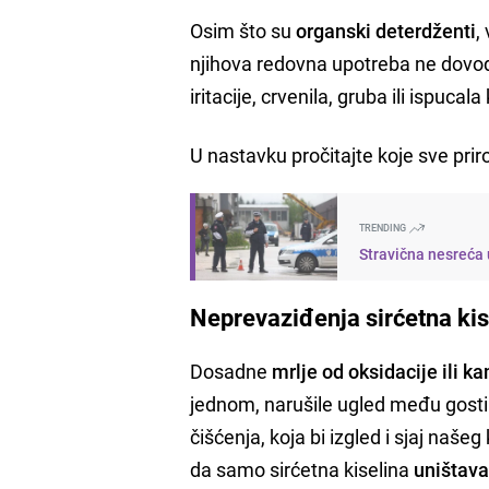
Osim što su
organski deterdženti
,
njihova redovna upotreba ne dovod
iritacije, crvenila, gruba ili ispucal
U nastavku pročitajte koje sve pri
TRENDING
Stravična nesreća 
Neprevaziđenja sirćetna ki
Dosadne
mrlje od oksidacije ili 
jednom, narušile ugled među gostim
čišćenja, koja bi izgled i sjaj naše
da samo sirćetna kiselina
uništava