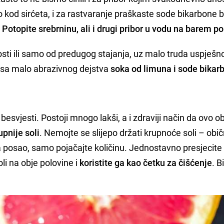
 kod sirćeta, i za rastvaranje praškaste sode bikarbone 
.
Potopite srebrninu, ali i drugi pribor u vodu na barem po
osti ili samo od predugog stajanja, uz malo truda uspješn
 sa malo abrazivnog dejstva
soka od limuna i sode bikar
besvjesti. Postoji mnogo lakši, a i zdraviji način da ovo ob
upnije soli
. Nemojte se slijepo držati krupnoće soli – obi
a posao, samo pojačajte količinu. Jednostavno presjecite
soli na obje polovine i
koristite ga kao četku za čišćenje
. B