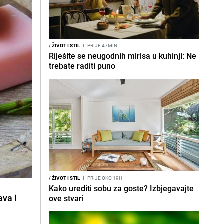
/
ŽIVOT I STIL
I
PRIJE 47MIN
Riješite se neugodnih mirisa u kuhinji: Ne
trebate raditi puno
/
ŽIVOT I STIL
I
PRIJE OKO 19H
Kako urediti sobu za goste? Izbjegavajte
ava i
ove stvari