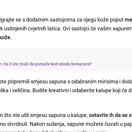
Igrajte se s dodatnim sastojcima za njegu kože poput
me
k usitnjenih cvjetnih latica. Ovi sastojci će vašim sapuni
 kože.
m: Da li ste znali da pomaže kod uboda komaraca?
te pripremili smjesu sapuna s odabranim mirisima i dod
lika i veličina. Budite kreativni i odaberite kalupe koji će d
 što ste ulili smjesu sapuna u kalupe,
ostavite ih da se 
no stvrdnuli. Nakon sušenja, sapune možete čuvati u pa