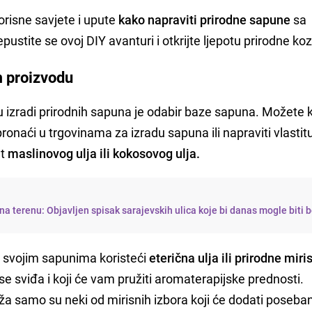
risne savjete i upute
kako napraviti prirodne sapune
sa
epustite se ovoj DIY avanturi i otkrijte ljepotu prirodne k
m proizvodu
u izradi prirodnih sapuna je odabir baze sapuna. Možete ko
naći u trgovinama za izradu sapuna ili napraviti vlastit
ut
maslinovog ulja ili kokosovog ulja.
a terenu: Objavljen spisak sarajevskih ulica koje bi danas mogle biti 
 svojim sapunima koristeći
eterična ulja ili prirodne miri
se sviđa i koji će vam pružiti aromaterapijske prednosti.
uža samo su neki od mirisnih izbora koji će dodati poseban