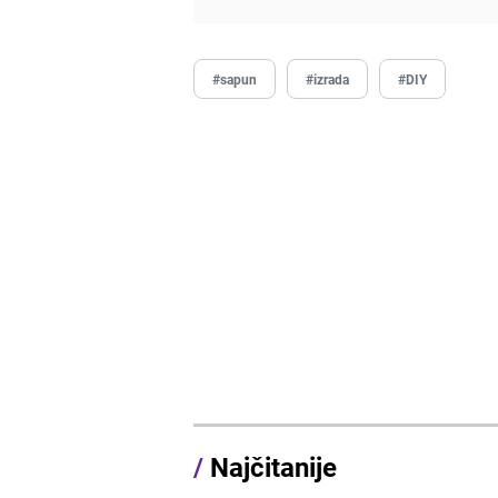
#sapun
#izrada
#DIY
/
Najčitanije