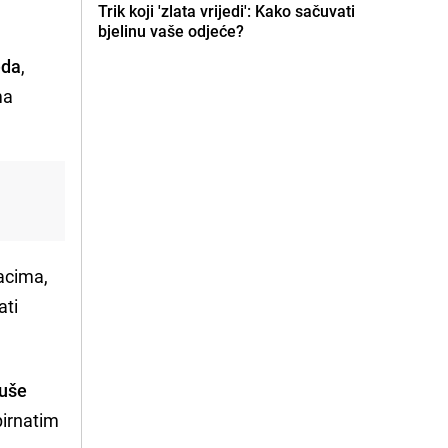
Trik koji 'zlata vrijedi': Kako sačuvati
bjelinu vaše odjeće?
da
,
ma
acima,
ati
suše
pirnatim