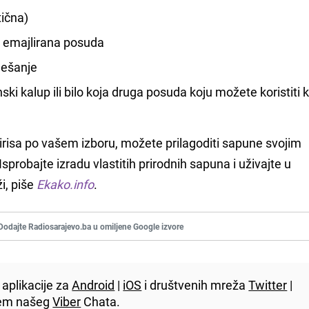
tična)
i emajlirana posuda
iješanje
ski kalup ili bilo koja druga posuda koju možete koristiti 
irisa po vašem izboru, možete prilagoditi sapune svojim
probajte izradu vlastitih prirodnih sapuna i uživajte u
i, piše
Ekako.info
.
Dodajte Radiosarajevo.ba u omiljene Google izvore
aplikacije za
Android
|
iOS
i društvenih mreža
Twitter
|
utem našeg
Viber
Chata.