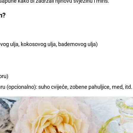
apune kako bi zadržali njihovu svježinu i miris.
n?
ovog ulja, kokosovog ulja, bademovog ulja)
oru)
turu (opcionalno): suho cvijeće, zobene pahuljice, med, itd.