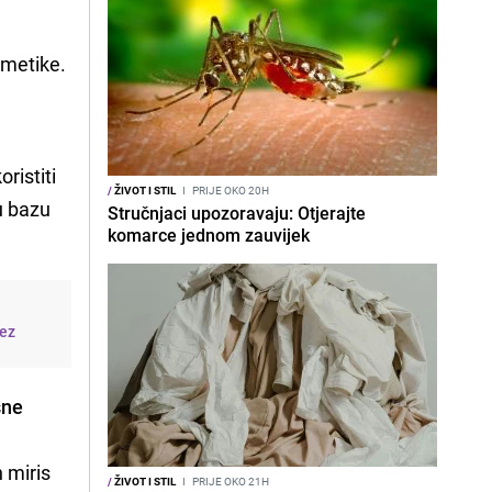
ozmetike.
ristiti
/
ŽIVOT I STIL
I
PRIJE OKO 20H
u bazu
Stručnjaci upozoravaju: Otjerajte
komarce jednom zauvijek
bez
sne
 miris
/
ŽIVOT I STIL
I
PRIJE OKO 21H