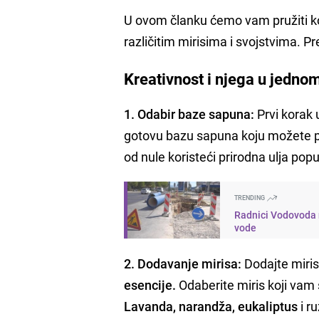
U ovom članku ćemo vam pružiti ko
različitim mirisima i svojstvima. Pr
Kreativnost i njega u jedno
1. Odabir baze sapuna:
Prvi korak 
gotovu bazu sapuna koju možete pro
od nule koristeći prirodna ulja pop
TRENDING
Radnici Vodovoda n
vode
2. Dodavanje mirisa:
Dodajte miris
esencije.
Odaberite miris koji vam 
Lavanda, narandža, eukaliptus
i r