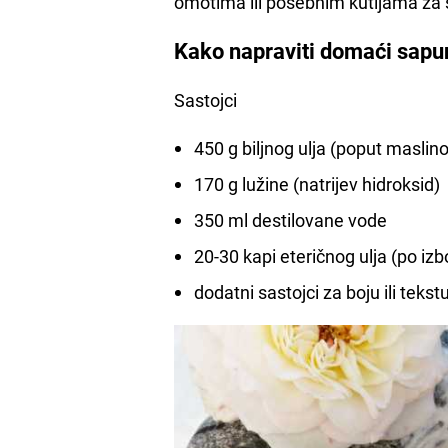
omotima ili posebnim kutijama za s
Kako napraviti domaći sapu
Sastojci
450 g biljnog ulja (poput maslin
170 g lužine (natrijev hidroksid)
350 ml destilovane vode
20-30 kapi eteričnog ulja (po izb
dodatni sastojci za boju ili teks