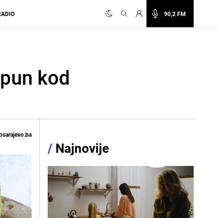
RADIO
90,2 FM
apun kod
osarajevo.ba
/
Najnovije