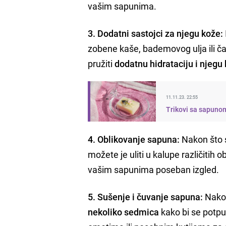
vašim sapunima.
3. Dodatni sastojci za njegu kože:
zobene kaše, bademovog ulja ili ča
pružiti
dodatnu hidrataciju i njegu
11.11.23. 22:55
Trikovi sa sapuno
4. Oblikovanje sapuna:
Nakon što s
možete je uliti u kalupe različitih ob
vašim sapunima poseban izgled.
5. Sušenje i čuvanje sapuna:
Nakon
nekoliko sedmica
kako bi se potpu