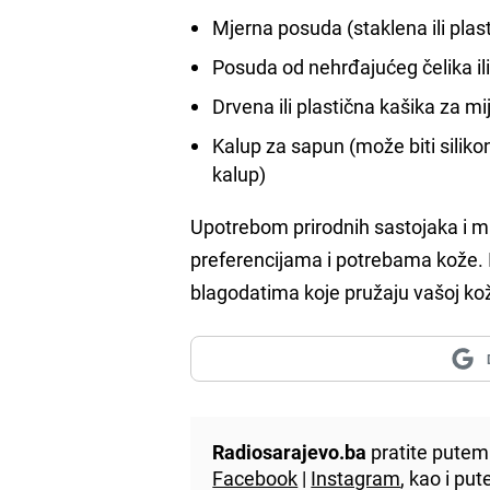
Mjerna posuda (staklena ili plas
Posuda od nehrđajućeg čelika il
Drvena ili plastična kašika za m
Kalup za sapun (može biti silikon
kalup)
Upotrebom prirodnih sastojaka i m
preferencijama i potrebama kože. Is
blagodatima koje pružaju vašoj kož
Radiosarajevo.ba
pratite putem 
Facebook
|
Instagram
, kao i p