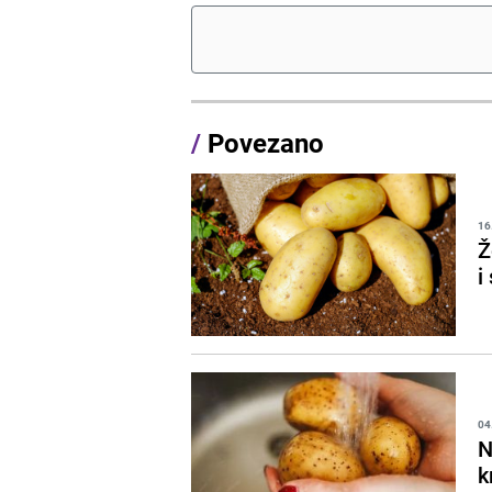
/
Povezano
16
Ž
i
04
N
k