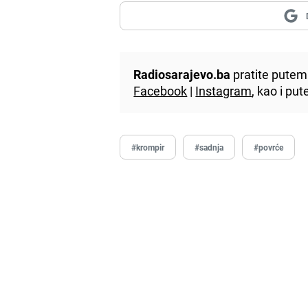
Radiosarajevo.ba
pratite putem 
Facebook
|
Instagram
, kao i p
#krompir
#sadnja
#povrće