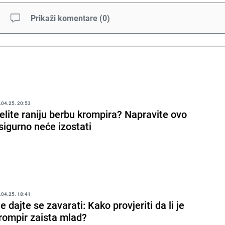
Prikaži komentare
(
0
)
.04.25. 20:53
elite raniju berbu krompira? Napravite ovo
 sigurno neće izostati
.04.25. 18:41
e dajte se zavarati: Kako provjeriti da li je
rompir zaista mlad?