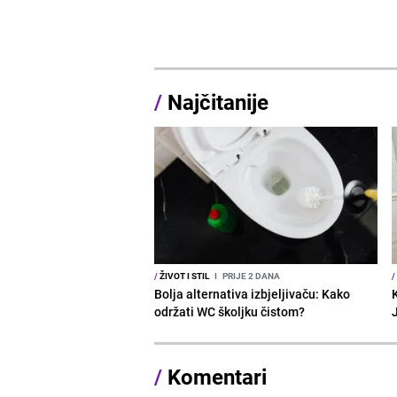
/
Najčitanije
/
ŽIVOT I STIL
I
PRIJE 2 DANA
/
Bolja alternativa izbjeljivaču: Kako
održati WC školjku čistom?
/
Komentari