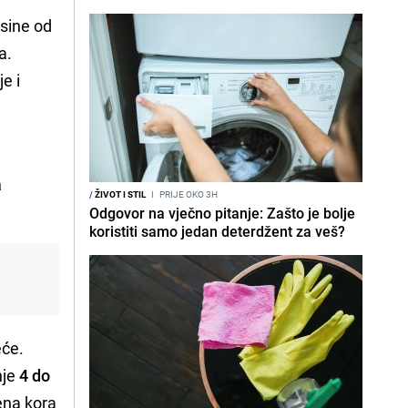
sine od
a.
e i
k
a
/
ŽIVOT I STIL
I
PRIJE OKO 3H
Odgovor na vječno pitanje: Zašto je bolje
koristiti samo jedan deterdžent za veš?
eće.
nje
4 do
jena kora