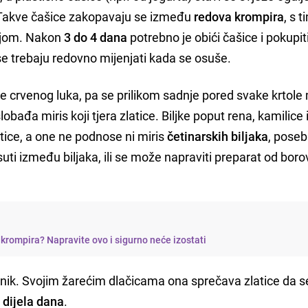
 Takve čašice zakopavaju se između
redova krompira
, s 
mljom. Nakon
3 do 4 dana
potrebno je obići čašice i pokupit
se trebaju redovno mijenjati kada se osuše.
ske crvenog luka, pa se prilikom sadnje pored svake krtol
slobađa miris koji tjera zlatice. Biljke poput rena, kamilice 
tice, a one ne podnose ni miris
četinarskih biljaka
, poseb
ti između biljaka, ili se može napraviti preparat od boro
u krompira? Napravite ovo i sigurno neće izostati
znik. Svojim žarećim dlačicama ona sprečava zlatice da s
 dijela dana
.