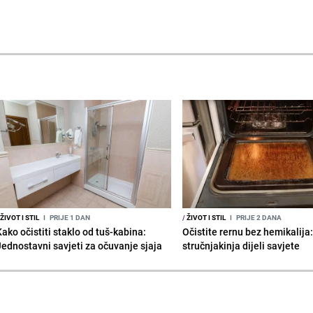
ŽIVOT I STIL
I
PRIJE 1 DAN
/
ŽIVOT I STIL
I
PRIJE 2 DANA
Kako očistiti staklo od tuš-kabina:
Očistite rernu bez hemikalija
Jednostavni savjeti za očuvanje sjaja
stručnjakinja dijeli savjete