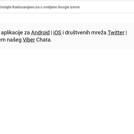
Dodajte Radiosarajevo.ba u omiljene Google izvore
aplikacije za
Android
|
iOS
i društvenih mreža
Twitter
|
utem našeg
Viber
Chata.