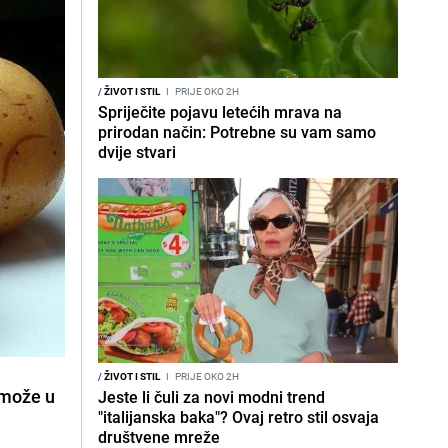
/
ŽIVOT I STIL
I
PRIJE OKO 2H
Spriječite pojavu letećih mrava na
prirodan način: Potrebne su vam samo
dvije stvari
/
ŽIVOT I STIL
I
PRIJE OKO 2H
r može u
Jeste li čuli za novi modni trend
"italijanska baka"? Ovaj retro stil osvaja
društvene mreže