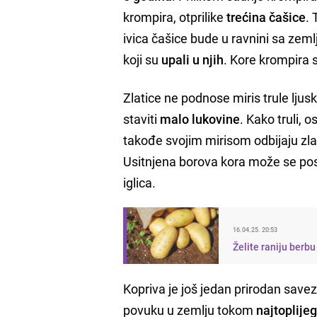
krompira, otprilike
trećina čašice
.
ivica čašice bude u ravnini sa ze
koji su
upali u njih
. Kore krompira 
Zlatice ne podnose miris trule lju
staviti
malo lukovine
. Kako truli, o
takođe svojim mirisom odbijaju zla
Usitnjena borova kora može se posu
iglica.
16.04.25. 20:53
Želite raniju berb
Kopriva je još jedan prirodan save
povuku u zemlju tokom
najtoplijeg