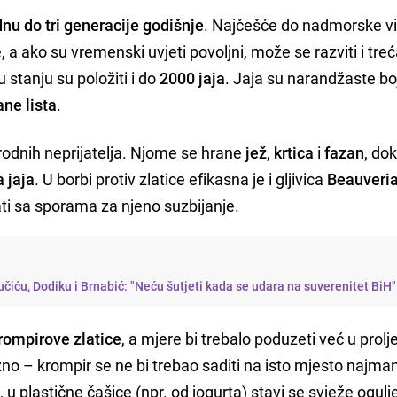
dnu do tri generacije godišnje
. Najčešće do nadmorske vi
 a ako su vremenski uvjeti povoljni, može se razviti i treć
 stanju su položiti i do
2000 jaja
. Jaja su narandžaste boj
ane lista
.
odnih neprijatelja. Njome se hrane
jež
,
krtica
i
fazan
, do
 jaja
. U borbi protiv zlatice efikasna je i gljivica
Beauveri
ati sa sporama za njeno suzbijanje.
čiću, Dodiku i Brnabić: "Neću šutjeti kada se udara na suverenitet BiH"
rompirove zlatice
, a mjere bi trebalo poduzeti već u prolj
no – krompir se ne bi trebao saditi na isto mjesto najma
, u plastične čašice (npr. od jogurta) stavi se svježe ogul