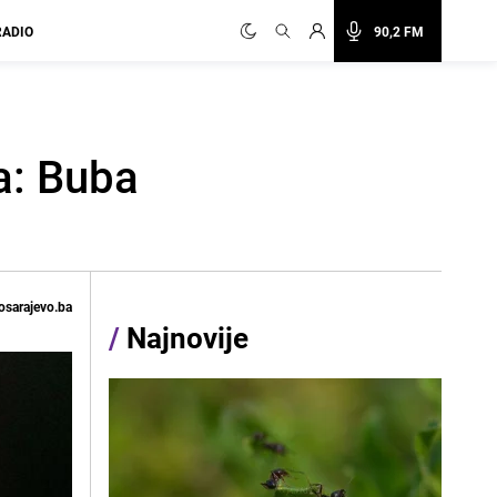
RADIO
90,2 FM
a: Buba
osarajevo.ba
/
Najnovije