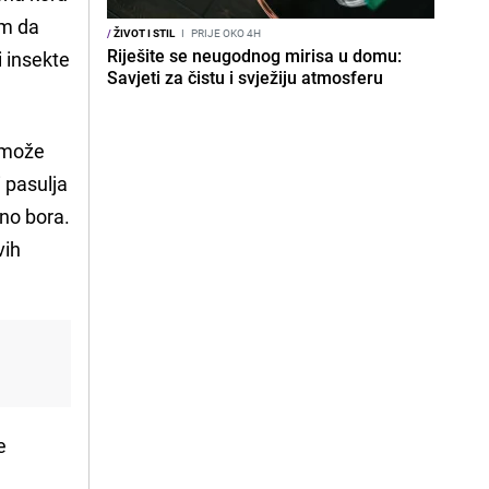
tim da
/
ŽIVOT I STIL
I
PRIJE OKO 4H
Riješite se neugodnog mirisa u domu:
i insekte
Savjeti za čistu i svježiju atmosferu
e može
i pasulja
no bora.
vih
e