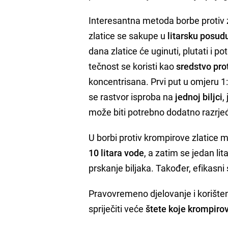
Interesantna metoda borbe protiv z
zlatice se sakupe u
litarsku posud
dana zlatice će uginuti, plutati i 
tečnost se koristi kao
sredstvo prot
koncentrisana. Prvi put u omjeru 1:1
se rastvor isproba na
jednoj biljci
,
može biti potrebno dodatno razrje
U borbi protiv krompirove zlatice
10 litara vode
, a zatim se jedan lit
prskanje biljaka. Također, efikasni 
Pravovremeno djelovanje i korište
spriječiti veće
štete koje krompirov