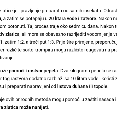
latice je i pravljenje preparata od samih insekata. Odras
u
, a zatim se potapaju u
20 litara vode i zatvore
. Nakon n
potom potonuti. Taj proces traje oko sedmicu dana. Nakon 
iv zlatica
, ali mora se obavezno razrijediti vodom jer je
, zatim 1:2, a treći put 1:3. Prije šire primjene, preporuču
 jer različite sorte krompira mogu različito reagovati na pr
đivanje.
 može
pomoći i rastvor pepela
. Dva kilograma pepela se ra
ar tog rastvora dodatno razblaži sa 10 litara vode i koristi 
su i preparati napravljeni od
listova duhana ili topole
.
nje ovih prirodnih metoda mogu pomoći u zaštiti nasada i
a zlatica može nanijeti
.