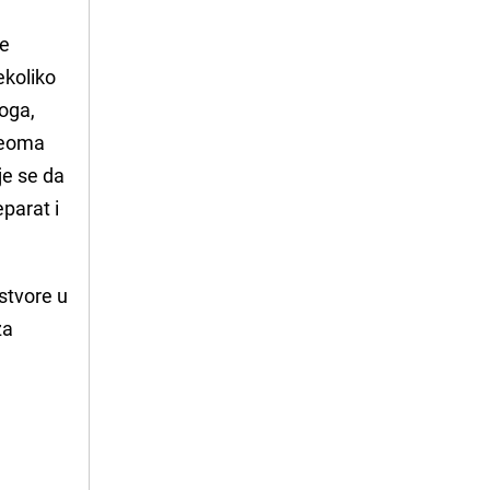
le
ekoliko
toga,
 veoma
je se da
eparat i
stvore u
za