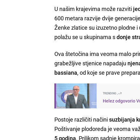
U našim krajevima može razviti
je
600 metara razvije dvije generacije,
Ženke zlatice su izuzetno plodne i u
polažu se u skupinama s
donje str
Ova štetočina ima veoma malo prir
grabežljive stjenice napadaju
njena
bassiana
, od koje se prave prepar
TRENDING
Helez odgovorio Vu
Postoje različiti načini
suzbijanja k
Poštivanje plodoreda je veoma važ
5 godina
. Prilikom sadnje krompira