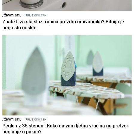
/
ŽIVOT I STIL
I
PRIJE OKO 17H
Znate li za šta služi rupica pri vrhu umivaonika? Bitnija je
nego što mislite
/
ŽIVOT I STIL
I
PRIJE OKO 18H
Pegla uz 35 stepeni: Kako da vam ljetna vrućina ne pretvori
peglanje u pakao?