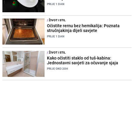
PRIJE 1 DAN
/
ŽIVOT I STIL
Očistite rernu bez hemikalija: Poznata
stručnjakinja dijeli savjete
PRIJE 1 DAN
/
ŽIVOT I STIL
Kako očistiti staklo od tuš-kabina:
Jednostavni savjeti za očuvanje sjaja
PRIJE OKO 20H