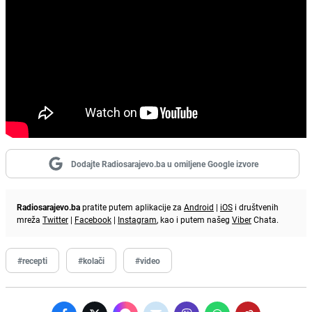
Dodajte Radiosarajevo.ba u omiljene Google izvore
Radiosarajevo.ba
pratite putem aplikacije za
Android
|
iOS
i društvenih
mreža
Twitter
|
Facebook
|
Instagram
, kao i putem našeg
Viber
Chata.
#recepti
#kolači
#video