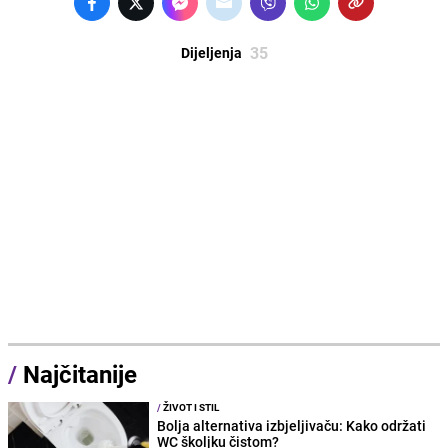
35
Dijeljenja
/
Najčitanije
/
ŽIVOT I STIL
Bolja alternativa izbjeljivaču: Kako održati
WC školjku čistom?