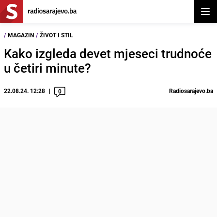
Otvor
/
MAGAZIN
/
ŽIVOT I STIL
Kako izgleda devet mjeseci trudnoće
u četiri minute?
22.08.24. 12:28
Radiosarajevo.ba
0