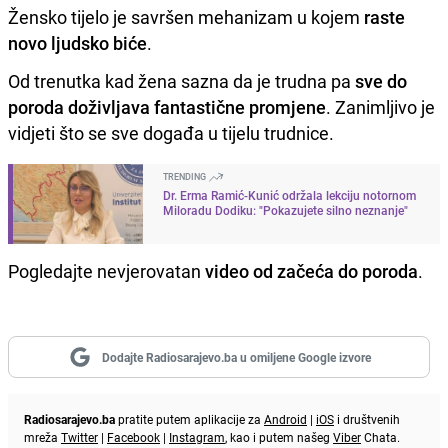
Žensko tijelo je savršen mehanizam u kojem
raste
novo ljudsko biće
.
Od trenutka kad žena sazna da je trudna pa
sve do
poroda doživljava fantastične promjene
. Zanimljivo je
vidjeti što se sve događa u tijelu trudnice.
TRENDING
Dr. Erma Ramić-Kunić održala lekciju notornom
Miloradu Dodiku: "Pokazujete silno neznanje"
Pogledajte nevjerovatan
video od začeća do poroda
.
Dodajte Radiosarajevo.ba u omiljene Google izvore
Radiosarajevo.ba
pratite putem aplikacije za
Android
|
iOS
i društvenih
mreža
Twitter
|
Facebook
|
Instagram
, kao i putem našeg
Viber
Chata.