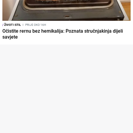
/
ŽIVOT I STIL
I
PRIJE OKO 16H
Očistite rernu bez hemikalija: Poznata stručnjakinja dijeli
savjete