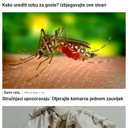
Kako urediti sobu za goste? Izbjegavajte ove stvari
/
ŽIVOT I STIL
I
PRIJE OKO 11H
Stručnjaci upozoravaju: Otjerajte komarce jednom zauvijek