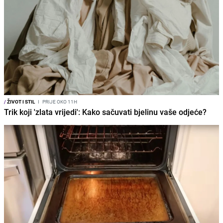
/
ŽIVOT I STIL
I
PRIJE OKO 11H
Trik koji 'zlata vrijedi': Kako sačuvati bjelinu vaše odjeće?