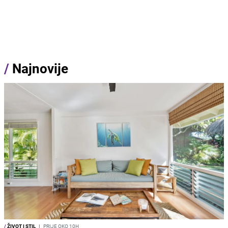
/
Najnovije
/
ŽIVOT I STIL
I
PRIJE OKO 10H