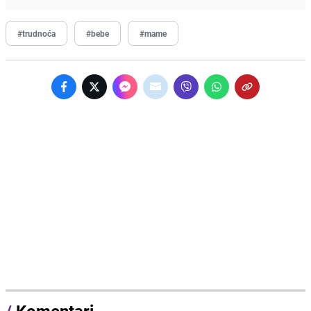
#trudnoća
#bebe
#mame
/
Komentari