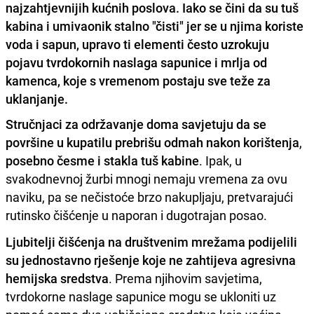
najzahtjevnijih kućnih poslova. Iako se čini da su tuš
kabina i umivaonik stalno "čisti" jer se u njima koriste
voda i sapun, upravo ti elementi često uzrokuju
pojavu tvrdokornih naslaga sapunice i mrlja od
kamenca, koje s vremenom postaju sve teže za
uklanjanje.
Stručnjaci za održavanje doma savjetuju da se
površine u kupatilu prebrišu odmah nakon korištenja
,
posebno česme i stakla tuš kabine
. Ipak, u
svakodnevnoj žurbi mnogi nemaju vremena za ovu
naviku, pa se nečistoće brzo nakupljaju, pretvarajući
rutinsko čišćenje u naporan i dugotrajan posao.
Ljubitelji čišćenja na društvenim mrežama podijelili
su jednostavno rješenje koje ne zahtijeva agresivna
hemijska sredstva
. Prema njihovim savjetima,
tvrdokorne naslage sapunice mogu se ukloniti uz