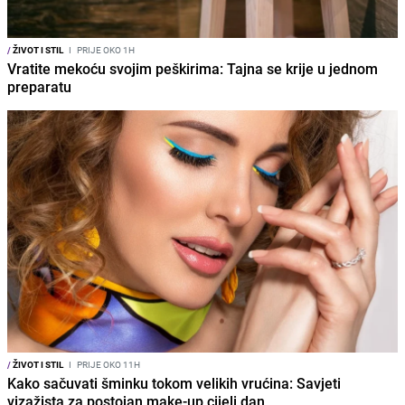
/
ŽIVOT I STIL
I
PRIJE OKO 1H
Vratite mekoću svojim peškirima: Tajna se krije u jednom
preparatu
/
ŽIVOT I STIL
I
PRIJE OKO 11H
Kako sačuvati šminku tokom velikih vrućina: Savjeti
vizažista za postojan make-up cijeli dan