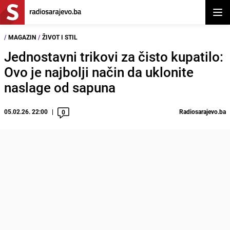
Otvor
/
MAGAZIN
/
ŽIVOT I STIL
Jednostavni trikovi za čisto kupatilo:
Ovo je najbolji način da uklonite
naslage od sapuna
05.02.26. 22:00
Radiosarajevo.ba
0