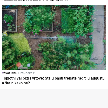
/
ŽIVOT I STIL
I
PRIJE OKO 11H
Toplotni val prži i vrtove: Šta u bašti trebate raditi u augustu,
a šta nikako ne?