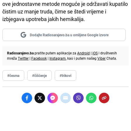
ove jednostavne metode moguće je održavati kupatilo
čistim uz manje truda, čime se štedi vrijeme i
izbjegava upotreba jakih hemikalija.
Dodajte Radiosarajevo.ba u omiljene Google izvore
Radiosarajevo.ba
pratite putem aplikacije za
Android
|
iOS
i društvenih
mreža
Twitter
|
Facebook
|
Instagram
, kao i putem našeg
Viber
Chata.
#česma
#čišćenje
#trikovi