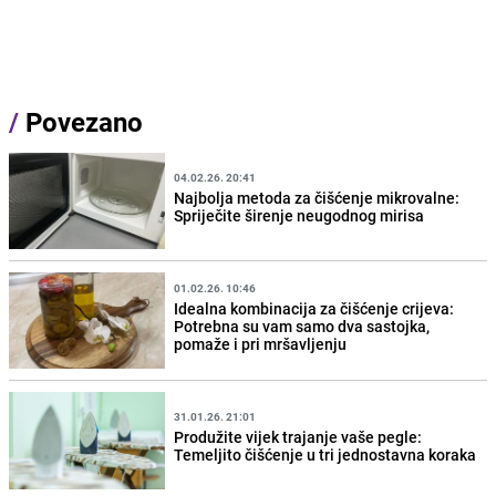
/
Povezano
04.02.26. 20:41
Najbolja metoda za čišćenje mikrovalne:
Spriječite širenje neugodnog mirisa
01.02.26. 10:46
Idealna kombinacija za čišćenje crijeva:
Potrebna su vam samo dva sastojka,
pomaže i pri mršavljenju
31.01.26. 21:01
Produžite vijek trajanje vaše pegle:
Temeljito čišćenje u tri jednostavna koraka