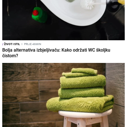
/
ŽIVOT I STIL
I
PRIJE 46MIN
Bolja alternativa izbjeljivaču: Kako održati WC školjku
čistom?