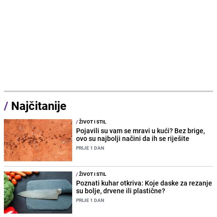
/
Najčitanije
/
ŽIVOT I STIL
Pojavili su vam se mravi u kući? Bez brige,
ovo su najbolji načini da ih se riješite
PRIJE 1 DAN
/
ŽIVOT I STIL
Poznati kuhar otkriva: Koje daske za rezanje
su bolje, drvene ili plastične?
PRIJE 1 DAN