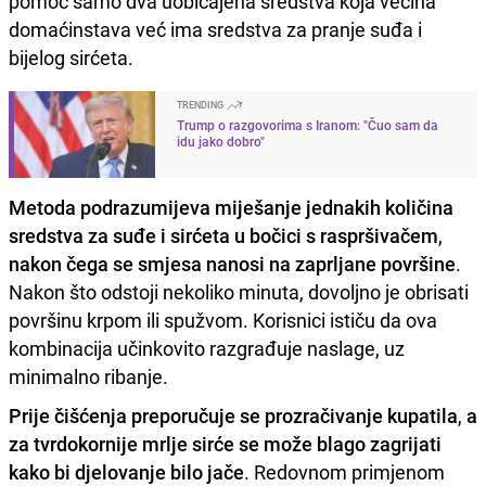
pomoć samo dva uobičajena sredstva koja većina
domaćinstava već ima sredstva za pranje suđa i
bijelog sirćeta.
TRENDING
Trump o razgovorima s Iranom: "Čuo sam da
idu jako dobro"
Metoda podrazumijeva miješanje jednakih količina
sredstva za suđe i sirćeta u bočici s raspršivačem
,
nakon čega se smjesa nanosi na zaprljane površine
.
Nakon što odstoji nekoliko minuta, dovoljno je obrisati
površinu krpom ili spužvom. Korisnici ističu da ova
kombinacija učinkovito razgrađuje naslage, uz
minimalno ribanje.
Prije čišćenja preporučuje se prozračivanje kupatila
,
a
za tvrdokornije mrlje sirće se može blago zagrijati
kako bi djelovanje bilo jače
. Redovnom primjenom