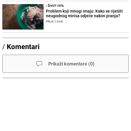
/
ŽIVOT I STIL
Problem koji mnogi imaju: Kako se riješiti
neugodnog mirisa odjeće nakon pranja?
PRIJE 1 DAN
/
Komentari
Prikaži komentare
(
0
)