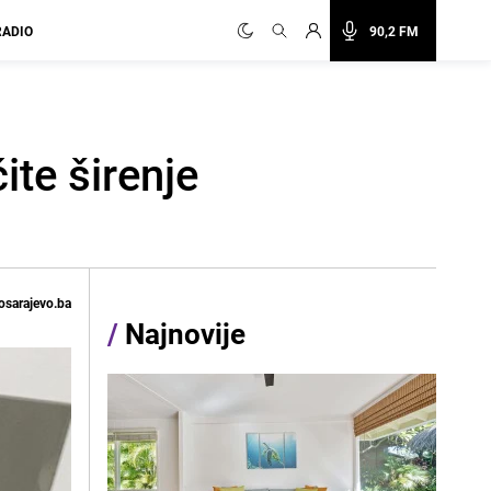
RADIO
90,2 FM
ite širenje
osarajevo.ba
/
Najnovije