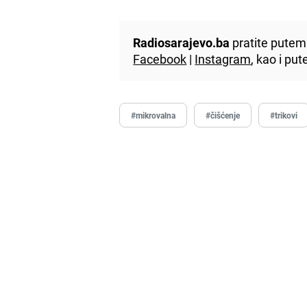
Radiosarajevo.ba
pratite putem 
Facebook
|
Instagram
, kao i p
#mikrovalna
#čišćenje
#trikovi