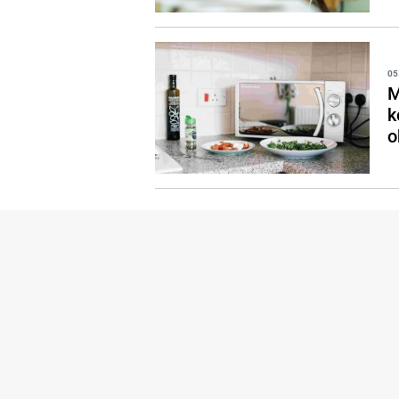
05
M
k
o