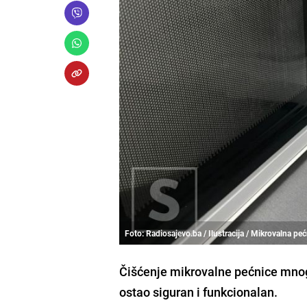
Foto: Radiosajevo.ba / Ilustracija / Mikrovalna pe
Čišćenje mikrovalne pećnice mnog
ostao siguran i funkcionalan.