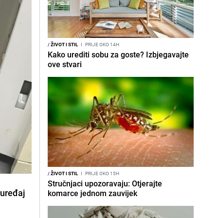
/
ŽIVOT I STIL
I
PRIJE OKO 14H
Kako urediti sobu za goste? Izbjegavajte
ove stvari
/
ŽIVOT I STIL
I
PRIJE OKO 15H
Stručnjaci upozoravaju: Otjerajte
 uređaj
komarce jednom zauvijek