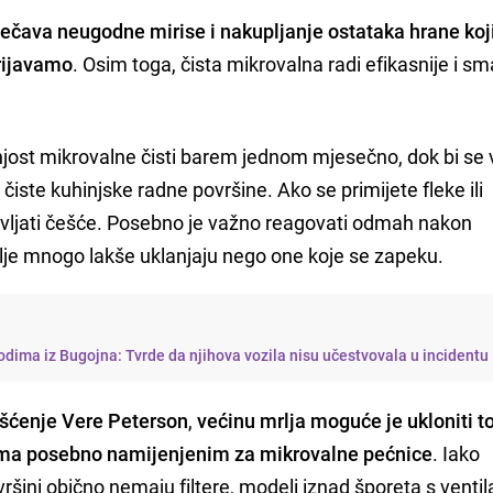
ječava neugodne mirise i nakupljanje ostataka hrane ko
grijavamo
. Osim toga, čista mikrovalna radi efikasnije i sm
njost mikrovalne čisti barem jednom mjesečno, dok bi se 
 čiste kuhinjske radne površine. Ako se primijete fleke ili
bavljati češće. Posebno je važno reagovati odmah nakon
mrlje mnogo lakše uklanjaju nego one koje se zapeku.
dima iz Bugojna: Tvrde da njihova vozila nisu učestvovala u incidentu
išćenje Vere Peterson
,
većinu mrlja moguće je ukloniti 
ima posebno namijenjenim za mikrovalne pećnice
. Iako
vršini obično nemaju filtere, modeli iznad šporeta s venti