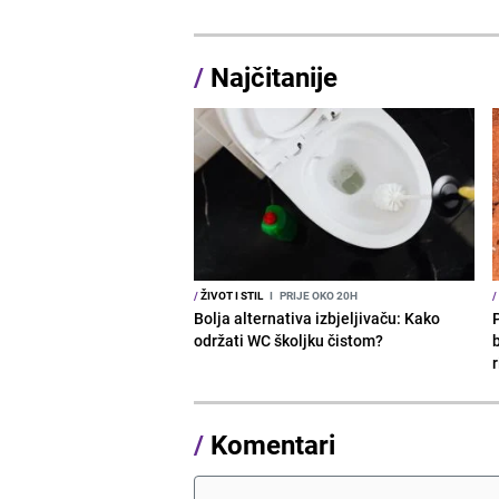
/
Najčitanije
/
ŽIVOT I STIL
I
PRIJE OKO 20H
/
Bolja alternativa izbjeljivaču: Kako
održati WC školjku čistom?
b
r
/
Komentari