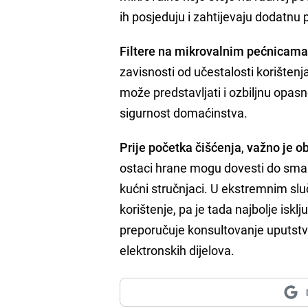
ih posjeduju i zahtijevaju dodatnu 
Filtere na mikrovalnim pećnicama s
zavisnosti od učestalosti korištenj
može predstavljati i ozbiljnu opas
sigurnost domaćinstva.
Prije početka čišćenja
,
važno je o
ostaci hrane mogu dovesti do smanj
kućni stručnjaci. U ekstremnim slu
korištenje, pa je tada najbolje isklj
preporučuje konsultovanje uputstva
elektronskih dijelova.