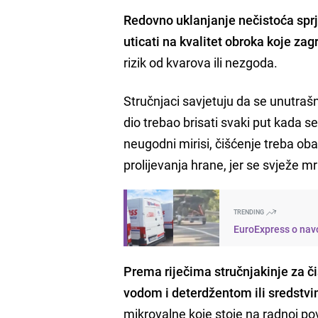
Redovno uklanjanje nečistoća spr
uticati na kvalitet obroka koje za
rizik od kvarova ili nezgoda.
Stručnjaci savjetuju da se unutraš
dio trebao brisati svaki put kada se
neugodni mirisi, čišćenje treba o
prolijevanja hrane, jer se svježe 
TRENDING
EuroExpress o navo
Prema riječima stručnjakinje za č
vodom i deterdžentom ili sredstv
mikrovalne koje stoje na radnoj po