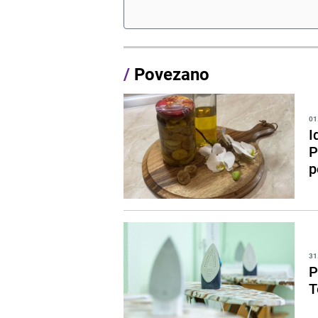
/
Povezano
01
I
P
p
31
P
T