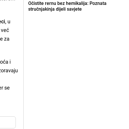
Očistite rernu bez hemikalija: Poznata
stručnjakinja dijeli savjete
eci
, u
, već
je za
oća i
zoravaju
er se