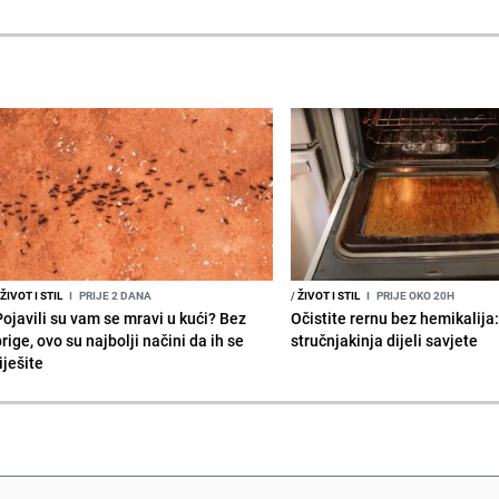
ŽIVOT I STIL
I
PRIJE 2 DANA
/
ŽIVOT I STIL
I
PRIJE OKO 20H
Pojavili su vam se mravi u kući? Bez
Očistite rernu bez hemikalija
rige, ovo su najbolji načini da ih se
stručnjakinja dijeli savjete
iješite