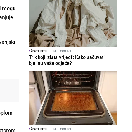
ji mogu
anjuje
vanjski
/
ŽIVOT I STIL
I
PRIJE OKO 16H
Trik koji 'zlata vrijedi': Kako sačuvati
bjelinu vaše odjeće?
toplom
latorom
/
ŽIVOT I STIL
I
PRIJE OKO 20H