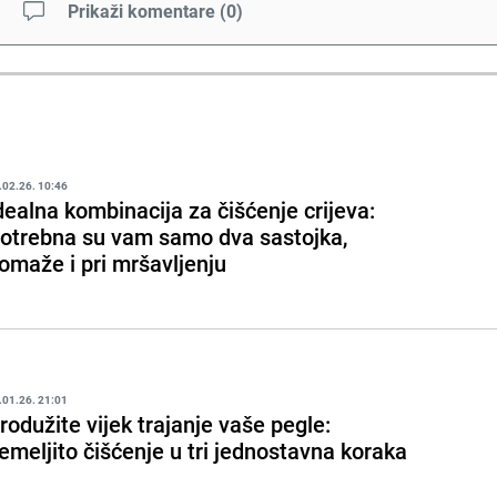
Prikaži komentare
(
0
)
.02.26. 10:46
dealna kombinacija za čišćenje crijeva:
otrebna su vam samo dva sastojka,
omaže i pri mršavljenju
.01.26. 21:01
rodužite vijek trajanje vaše pegle:
emeljito čišćenje u tri jednostavna koraka