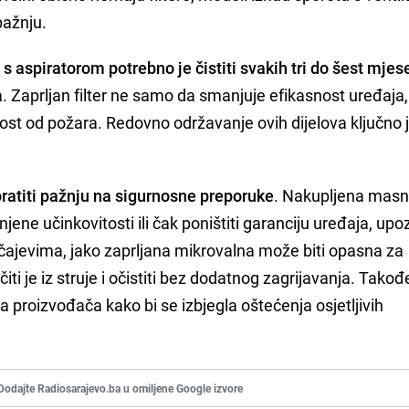
pažnju.
 aspiratorom potrebno je čistiti svakih tri do šest mjes
a. Zaprljan filter ne samo da smanjuje efikasnost uređaja
nost od požara. Redovno održavanje ovih dijelova ključno 
bratiti pažnju na sigurnosne preporuke
. Nakupljena masn
ene učinkovitosti ili čak poništiti garanciju uređaja, upo
čajevima, jako zaprljana mikrovalna može biti opasna za
učiti je iz struje i očistiti bez dodatnog zagrijavanja. Takođ
 proizvođača kako bi se izbjegla oštećenja osjetljivih
Dodajte Radiosarajevo.ba u omiljene Google izvore