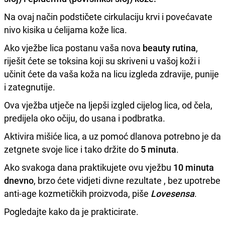
Na ovaj način podstičete cirkulaciju krvi i povećavate
nivo kisika u ćelijama kože lica.
Ako vježbe lica postanu vaša nova
beauty rutina
,
riješit ćete se toksina koji su skriveni u vašoj koži i
učinit ćete da vaša koža na licu izgleda zdravije, punije
i zategnutije.
Ova vježba utječe na ljepši izgled cijelog lica, od čela,
predijela oko očiju, do usana i podbratka.
Aktivira mišiće lica, a uz pomoć dlanova potrebno je da
zetgnete svoje lice i tako držite do
5 minuta
.
Ako svakoga dana praktikujete ovu vježbu
10 minuta
dnevno
, brzo ćete vidjeti divne rezultate , bez upotrebe
anti-age kozmetičkih proizvoda, piše
Lovesensa
.
Pogledajte kako da je prakticirate.