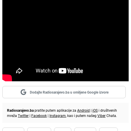
Dodajte Radiosarajevo.ba u omiljene Google izvore
Radiosarajevo.ba
pratite putem aplikacije za
Android
|
iOS
i društvenih
mreža
Twitter
|
Facebook
|
Instagram
, kao i putem našeg
Viber
Chata.