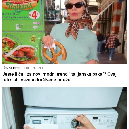
/
ŽIVOT I STIL
I
PRIJE OKO 3H
Jeste li čuli za novi modni trend "italijanska baka"? Ovaj
retro stil osvaja društvene mreže