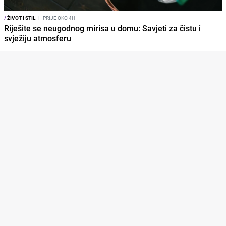
/
ŽIVOT I STIL
I
PRIJE OKO 4H
Riješite se neugodnog mirisa u domu: Savjeti za čistu i
svježiju atmosferu