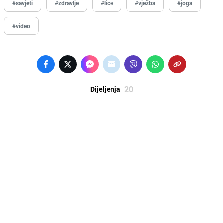
#savjeti
#zdravlje
#lice
#vježba
#joga
#video
20
Dijeljenja