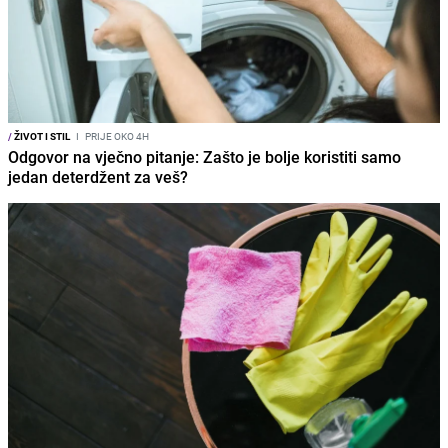
/
ŽIVOT I STIL
I
PRIJE OKO 4H
Odgovor na vječno pitanje: Zašto je bolje koristiti samo
jedan deterdžent za veš?