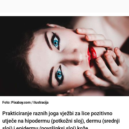
Foto: Pixabay.com / Ilustracija
Prakticiranje raznih
joga vježbi za lice
pozitivno
utječe na hipodermu (potkožni sloj), dermu (srednji
sloj) i epidermu (površinksi sloj) kože.