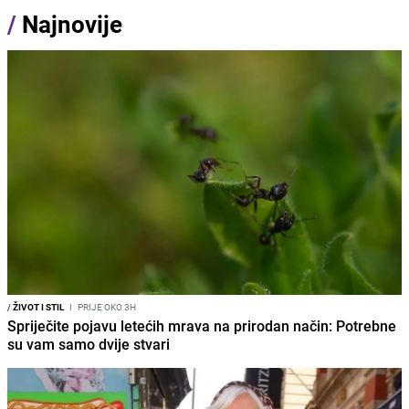
/
Najnovije
/
ŽIVOT I STIL
I
PRIJE OKO 3H
Spriječite pojavu letećih mrava na prirodan način: Potrebne
su vam samo dvije stvari