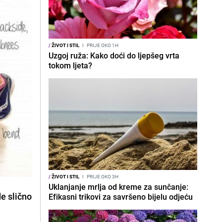
/
ŽIVOT I STIL
I
PRIJE OKO 1H
Uzgoj ruža: Kako doći do ljepšeg vrta
tokom ljeta?
/
ŽIVOT I STIL
I
PRIJE OKO 3H
Uklanjanje mrlja od kreme za sunčanje:
de slično
Efikasni trikovi za savršeno bijelu odjeću