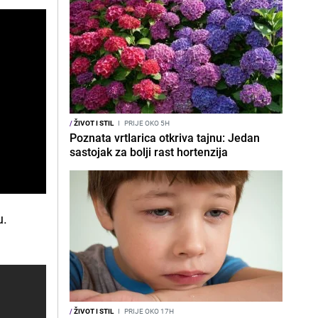
/
ŽIVOT I STIL
I
PRIJE OKO 5H
Poznata vrtlarica otkriva tajnu: Jedan
sastojak za bolji rast hortenzija
u.
/
ŽIVOT I STIL
I
PRIJE OKO 17H