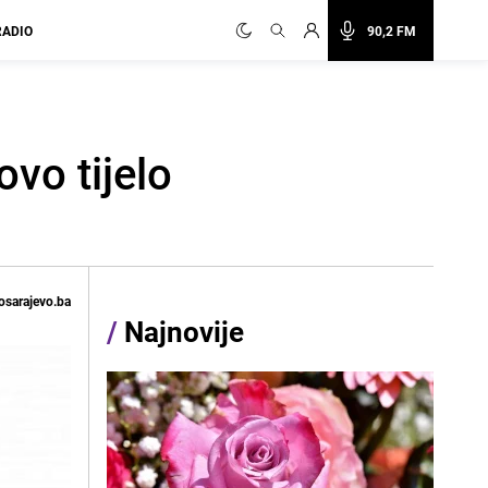
RADIO
90,2 FM
vo tijelo
osarajevo.ba
/
Najnovije