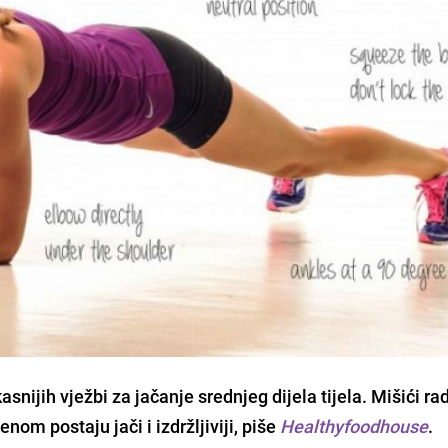
kasnijih vježbi za jačanje srednjeg dijela tijela. Mišići ra
nom postaju jači i izdržljiviji, piše
Healthyfoodhouse
.