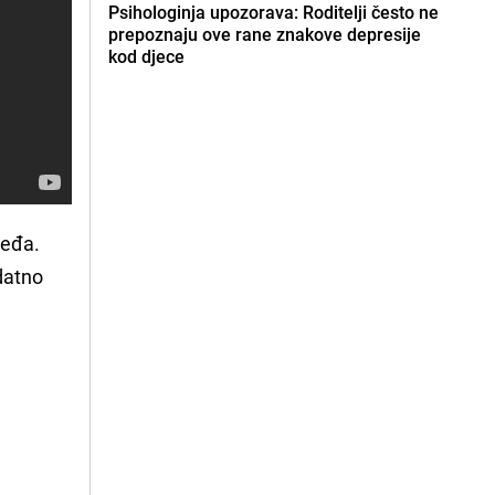
Psihologinja upozorava: Roditelji često ne
prepoznaju ove rane znakove depresije
kod djece
leđa.
datno