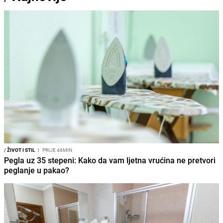
/
ŽIVOT I STIL
I
PRIJE 46MIN
Pegla uz 35 stepeni: Kako da vam ljetna vrućina ne pretvori
peglanje u pakao?