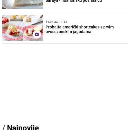
Saraya - libanonsku poslasticu
14.04.22. 11:53
Probajte američki shortcakes s prvim
ovosezonskim jagodama
/
Najnovije