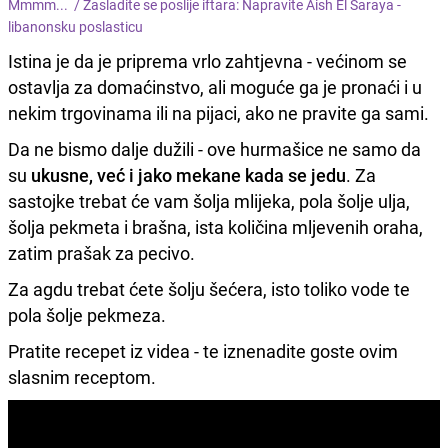
Mmmm... /
Zasladite se poslije iftara: Napravite Aish El Saraya -
libanonsku poslasticu
Istina je da je priprema vrlo zahtjevna - većinom se
ostavlja za domaćinstvo, ali moguće ga je pronaći i u
nekim trgovinama ili na pijaci, ako ne pravite ga sami.
Da ne bismo dalje dužili - ove hurmašice ne samo da
su
ukusne, već i jako mekane kada se jedu
. Za
sastojke trebat će vam šolja mlijeka, pola šolje ulja,
šolja pekmeta i brašna, ista količina mljevenih oraha,
zatim prašak za pecivo.
Za agdu trebat ćete šolju šećera, isto toliko vode te
pola šolje pekmeza.
Pratite recepet iz videa - te iznenadite goste ovim
slasnim receptom.