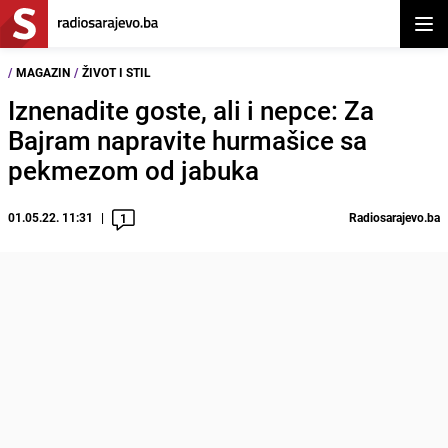
Otvor
/
MAGAZIN
/
ŽIVOT I STIL
Iznenadite goste, ali i nepce: Za
Bajram napravite hurmašice sa
pekmezom od jabuka
01.05.22. 11:31
Radiosarajevo.ba
1