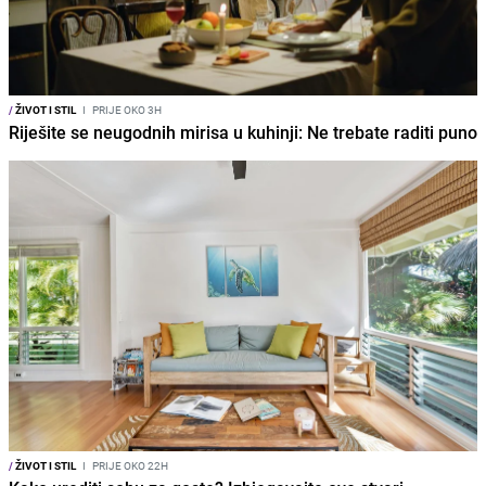
/
ŽIVOT I STIL
I
PRIJE OKO 3H
Riješite se neugodnih mirisa u kuhinji: Ne trebate raditi puno
/
ŽIVOT I STIL
I
PRIJE OKO 22H