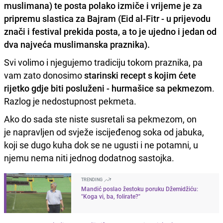
muslimana) te posta polako izmiče i vrijeme je za
pripremu slastica za Bajram (Eid al-Fitr - u prijevodu
znači i festival prekida posta, a to je ujedno i jedan od
dva najveća muslimanska praznika).
Svi volimo i njegujemo tradiciju tokom praznika, pa
vam zato donosimo
starinski recept s kojim ćete
rijetko gdje biti posluženi - hurmašice sa pekmezom
.
Razlog je nedostupnost pekmeta.
Ako do sada ste niste susretali sa pekmezom, on
je napravljen od svježe iscijeđenog soka od jabuka,
koji se dugo kuha dok se ne ugusti i ne potamni, u
njemu nema niti jednog dodatnog sastojka.
TRENDING
Mandić poslao žestoku poruku Džemidžiću:
"Koga vi, ba, folirate?"