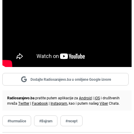
Dodajte Radiosarajevo.ba u omiljene Google izvore
Radiosarajevo.ba
pratite putem aplikacije za
Android
|
iOS
i društvenih
mreža
Twitter
|
Facebook
|
Instagram
, kao i putem našeg
Viber
Chata.
#hurmašice
#Bajram
#recept