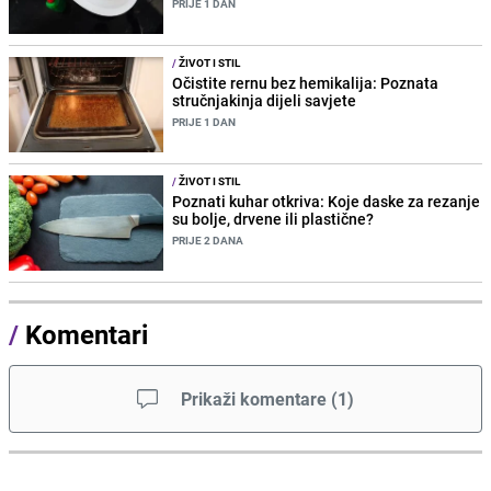
PRIJE 1 DAN
/
ŽIVOT I STIL
Očistite rernu bez hemikalija: Poznata
stručnjakinja dijeli savjete
PRIJE 1 DAN
/
ŽIVOT I STIL
Poznati kuhar otkriva: Koje daske za rezanje
su bolje, drvene ili plastične?
PRIJE 2 DANA
/
Komentari
Prikaži komentare
(
1
)