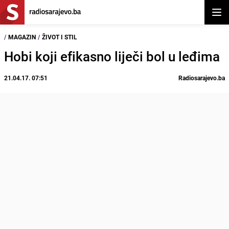
Otvor
/
MAGAZIN
/
ŽIVOT I STIL
Hobi koji efikasno liječi bol u leđima
21.04.17. 07:51
Radiosarajevo.ba