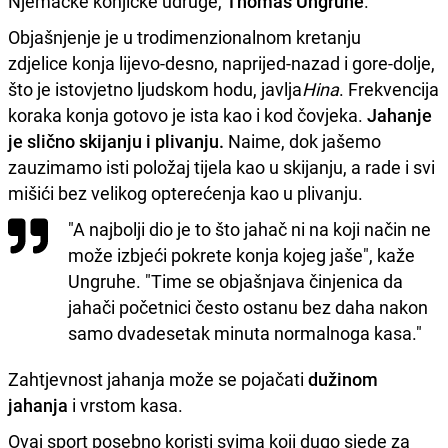
Njemačke konjičke udruge,
Thomas Ungruhe
.
Objašnjenje je u trodimenzionalnom kretanju
zdjelice konja lijevo-desno, naprijed-nazad i gore-dolje,
što je istovjetno ljudskom hodu, javlja
Hina
. Frekvencija
koraka konja gotovo je ista kao i kod čovjeka.
Jahanje
je slično skijanju i plivanju.
Naime, dok jašemo
zauzimamo isti položaj tijela kao u skijanju, a rade i svi
mišići bez velikog opterećenja kao u plivanju.
"A najbolji dio je to što jahač ni na koji način ne
može izbjeći pokrete konja kojeg jaše", kaže
Ungruhe. "Time se objašnjava činjenica da
jahači početnici često ostanu bez daha nakon
samo dvadesetak minuta normalnoga kasa."
Zahtjevnost jahanja može se pojačati
dužinom
jahanja
i vrstom kasa.
Ovaj sport posebno koristi svima koji dugo sjede za