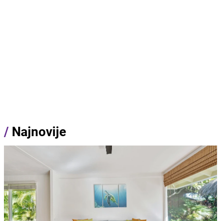
/
Najnovije