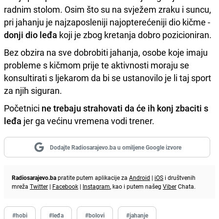
radnim stolom. Osim što su na svježem zraku i suncu,
pri jahanju je najzaposleniji najopterećeniji dio kičme -
donji dio leđa
koji je zbog kretanja dobro pozicioniran.
Bez obzira na sve dobrobiti jahanja, osobe koje imaju
probleme s kičmom prije te aktivnosti moraju se
konsultirati s ljekarom da bi se ustanovilo je li taj sport
za njih siguran.
Početnici
ne trebaju strahovati da će ih konj zbaciti s
leđa
jer ga većinu vremena vodi trener.
Dodajte Radiosarajevo.ba u omiljene Google izvore
Radiosarajevo.ba
pratite putem aplikacije za
Android
|
iOS
i društvenih
mreža
Twitter
|
Facebook
|
Instagram
, kao i putem našeg
Viber
Chata.
#hobi
#leđa
#bolovi
#jahanje