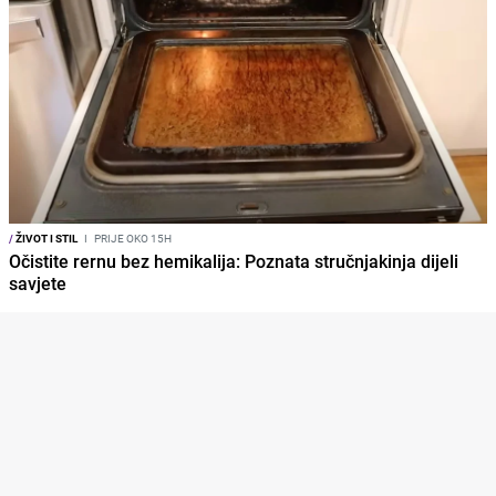
/
ŽIVOT I STIL
I
PRIJE OKO 15H
Očistite rernu bez hemikalija: Poznata stručnjakinja dijeli
savjete