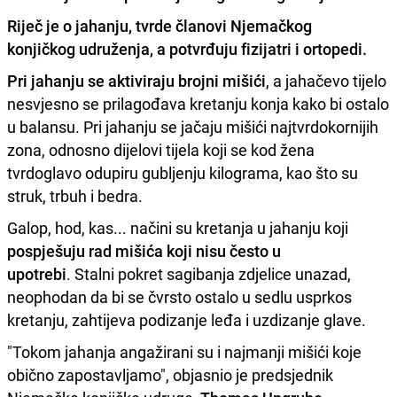
Riječ je o
jahanju
, tvrde članovi Njemačkog
konjičkog udruženja, a potvrđuju fizijatri i ortopedi.
Pri jahanju se aktiviraju brojni mišići
, a jahačevo tijelo
nesvjesno se prilagođava kretanju konja kako bi ostalo
u balansu. Pri jahanju se jačaju mišići najtvrdokornijih
zona, odnosno dijelovi tijela koji se kod žena
tvrdoglavo odupiru gubljenju kilograma, kao što su
struk, trbuh i bedra.
Galop, hod, kas... načini su kretanja u jahanju koji
pospješuju rad mišića koji nisu često u
upotrebi
. Stalni pokret sagibanja zdjelice unazad,
neophodan da bi se čvrsto ostalo u sedlu usprkos
kretanju, zahtijeva podizanje leđa i uzdizanje glave.
"Tokom jahanja angažirani su i najmanji mišići koje
obično zapostavljamo", objasnio je predsjednik