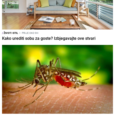
/
ŽIVOT I STIL
I
PRIJE OKO 9H
Kako urediti sobu za goste? Izbjegavajte ove stvari