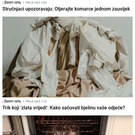
/
ŽIVOT I STIL
I
PRIJE OKO 10H
Stručnjaci upozoravaju: Otjerajte komarce jednom zauvijek
/
ŽIVOT I STIL
I
PRIJE OKO 11H
Trik koji 'zlata vrijedi': Kako sačuvati bjelinu vaše odjeće?