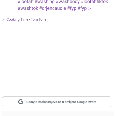
#loofah
#washing
#washbody
#loofahtiktok
#washtok
#drjencaudle
#fyp
#fypシ
♬ Cooking Time - TonsTone
Dodajte Radiosarajevo.ba u omiljene Google izvore