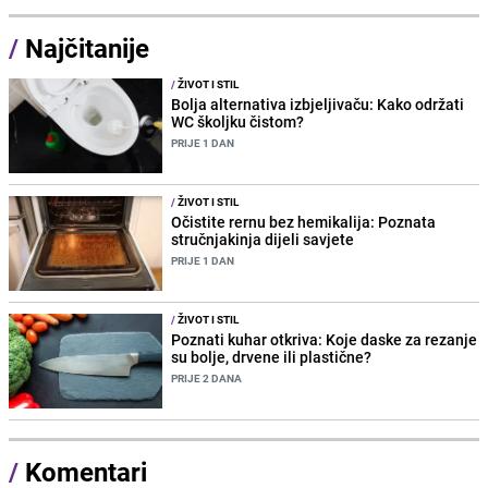
/
Najčitanije
/
ŽIVOT I STIL
Bolja alternativa izbjeljivaču: Kako održati
WC školjku čistom?
PRIJE 1 DAN
/
ŽIVOT I STIL
Očistite rernu bez hemikalija: Poznata
stručnjakinja dijeli savjete
PRIJE 1 DAN
/
ŽIVOT I STIL
Poznati kuhar otkriva: Koje daske za rezanje
su bolje, drvene ili plastične?
PRIJE 2 DANA
/
Komentari