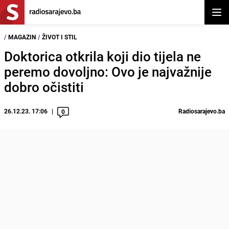
Otvor
/
MAGAZIN
/
ŽIVOT I STIL
Doktorica otkrila koji dio tijela ne
peremo dovoljno: Ovo je najvažnije
dobro očistiti
26.12.23. 17:06
Radiosarajevo.ba
0