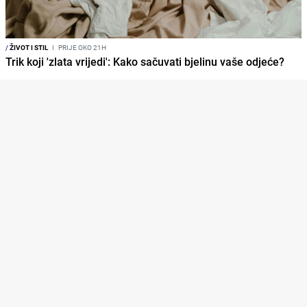
/
ŽIVOT I STIL
I
PRIJE OKO 21H
Trik koji 'zlata vrijedi': Kako sačuvati bjelinu vaše odjeće?