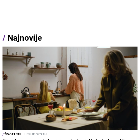
/
Najnovije
/
ŽIVOT I STIL
I
PRIJE OKO 1H