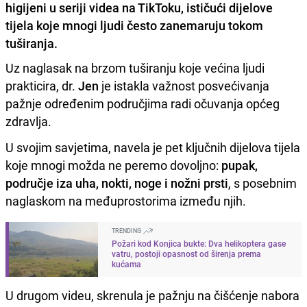
higijeni u seriji videa na TikToku, ističući dijelove
tijela koje mnogi ljudi često zanemaruju tokom
tuširanja.
Uz naglasak na brzom tuširanju koje većina ljudi
prakticira, dr.
Jen
je istakla važnost posvećivanja
pažnje određenim područjima radi očuvanja općeg
zdravlja.
U svojim savjetima, navela je pet ključnih dijelova tijela
koje mnogi možda ne peremo dovoljno:
pupak,
područje iza uha, nokti, noge i nožni prsti
, s posebnim
naglaskom na međuprostorima između njih.
TRENDING
Požari kod Konjica bukte: Dva helikoptera gase
vatru, postoji opasnost od širenja prema
kućama
U drugom videu, skrenula je pažnju na čišćenje nabora