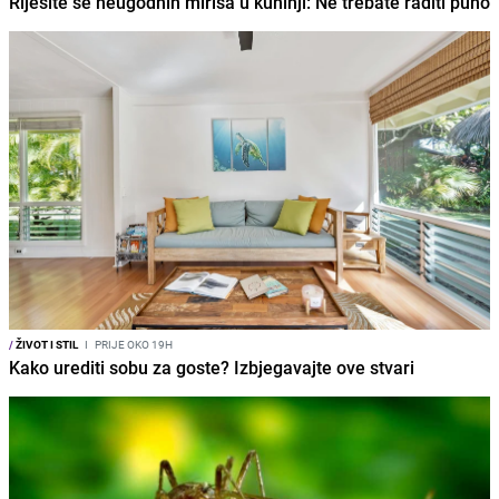
Riješite se neugodnih mirisa u kuhinji: Ne trebate raditi puno
/
ŽIVOT I STIL
I
PRIJE OKO 19H
Kako urediti sobu za goste? Izbjegavajte ove stvari