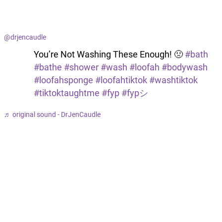
@drjencaudle
You’re Not Washing These Enough! 🤢
#bath
#bathe
#shower
#wash
#loofah
#bodywash
#loofahsponge
#loofahtiktok
#washtiktok
#tiktoktaughtme
#fyp
#fypシ
♬ original sound - DrJenCaudle