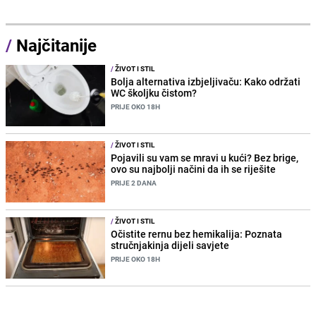
/
Najčitanije
/
ŽIVOT I STIL
Bolja alternativa izbjeljivaču: Kako održati
WC školjku čistom?
PRIJE OKO 18H
/
ŽIVOT I STIL
Pojavili su vam se mravi u kući? Bez brige,
ovo su najbolji načini da ih se riješite
PRIJE 2 DANA
/
ŽIVOT I STIL
Očistite rernu bez hemikalija: Poznata
stručnjakinja dijeli savjete
PRIJE OKO 18H