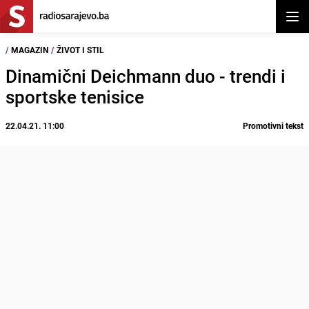
Otvor
/
MAGAZIN
/
ŽIVOT I STIL
Dinamični Deichmann duo - trendi i
sportske tenisice
22.04.21. 11:00
Promotivni tekst