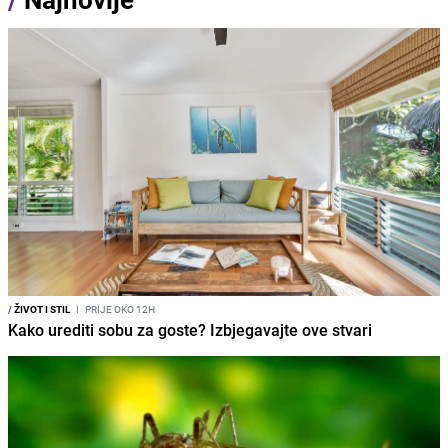
/
ŽIVOT I STIL
I
PRIJE OKO 12H
Kako urediti sobu za goste? Izbjegavajte ove stvari