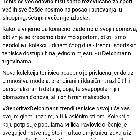
Tenisice već odavno nisu samo rezevrisane za sport,
već ih sve češće nosimo na posao i putovanja, u
shopping, šetnju i večernje izlaske.
Kako je vrijeme da konačno izađemo iz svojih domova,
aktivnije se krećemo i bavimo sportom, otkrili smo
neodoljivu kolekciju dinamičnog dua - trendi i sportskih
tenisica dostupnih na jednom mjestu - u
Deichmann
trgovinama.
Nova kolekcija tenisica posebno je privlačna jer dolazi
u mnoštvu modela, brendiranih i klasičnih, različitih i
personaliziranih detalja, boja, te svepopularnijih
glomaznih đonova, ali i onih minimalističkih.
#SenoritaxDeichmann
trendi tenisice osvojit će vas
svojim glamuroznim, ali i klasičnim stilom. Kolekcija
koju potpisuje popularna Milica Pavlović oličenje je
svega jedinstvenog što i nju kao umjetnicu izdvaja iz