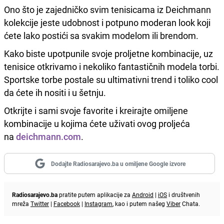
Ono što je zajedničko svim tenisicama iz Deichmann
kolekcije jeste udobnost i potpuno moderan look koji
ćete lako postići sa svakim modelom ili brendom.
Kako biste upotpunile svoje proljetne kombinacije, uz
tenisice otkrivamo i nekoliko fantastičnih modela torbi.
Sportske torbe postale su ultimativni trend i toliko cool
da ćete ih nositi i u šetnju.
Otkrijte i sami svoje favorite i kreirajte omiljene
kombinacije u kojima ćete uživati ovog proljeća
na
deichmann.com
.
Dodajte Radiosarajevo.ba u omiljene Google izvore
Radiosarajevo.ba
pratite putem aplikacije za
Android
|
iOS
i društvenih
mreža
Twitter
|
Facebook
|
Instagram
, kao i putem našeg
Viber
Chata.