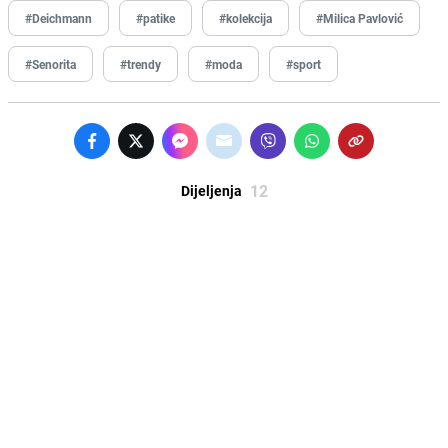
#Deichmann
#patike
#kolekcija
#Milica Pavlović
#Senorita
#trendy
#moda
#sport
12
Dijeljenja