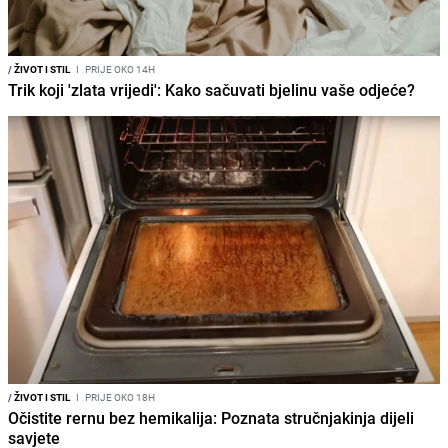
/
ŽIVOT I STIL
I
PRIJE OKO 14H
Trik koji 'zlata vrijedi': Kako sačuvati bjelinu vaše odjeće?
/
ŽIVOT I STIL
I
PRIJE OKO 18H
Očistite rernu bez hemikalija: Poznata stručnjakinja dijeli
savjete