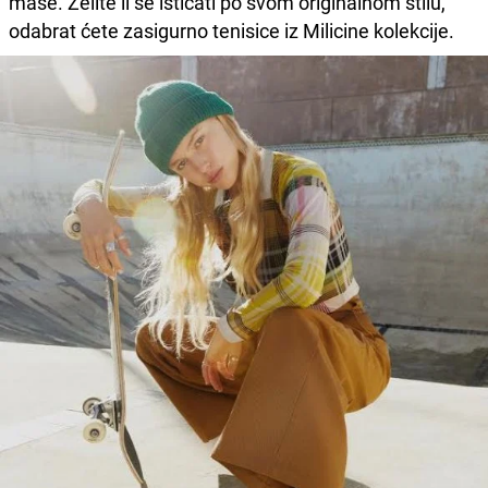
mase. Želite li se isticati po svom originalnom stilu,
odabrat ćete zasigurno tenisice iz Milicine kolekcije.