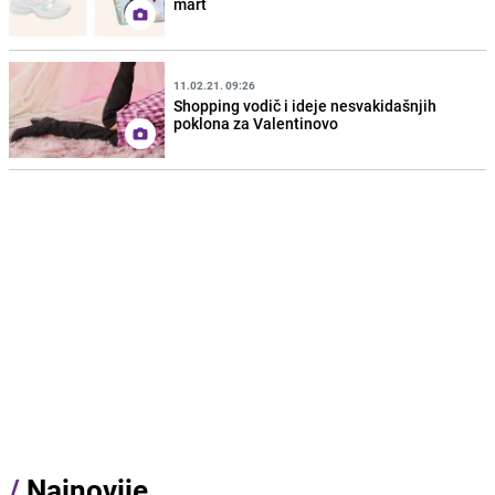
mart
11.02.21. 09:26
Shopping vodič i ideje nesvakidašnjih
poklona za Valentinovo
/
Najnovije