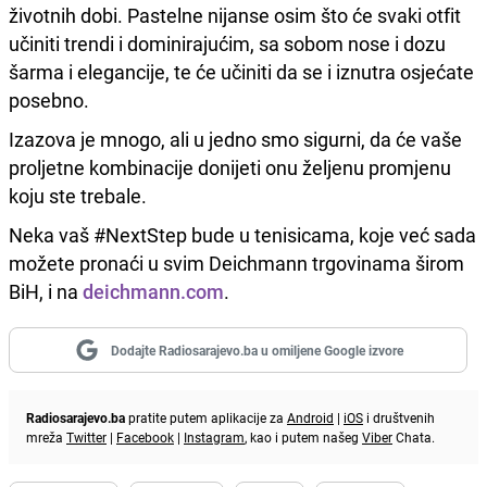
životnih dobi. Pastelne nijanse osim što će svaki otfit
učiniti trendi i dominirajućim, sa sobom nose i dozu
šarma i elegancije, te će učiniti da se i iznutra osjećate
posebno.
Izazova je mnogo, ali u jedno smo sigurni, da će vaše
proljetne kombinacije donijeti onu željenu promjenu
koju ste trebale.
Neka vaš #NextStep bude u tenisicama, koje već sada
možete pronaći u svim Deichmann trgovinama širom
BiH, i na
deichmann.com
.
Dodajte Radiosarajevo.ba u omiljene Google izvore
Radiosarajevo.ba
pratite putem aplikacije za
Android
|
iOS
i društvenih
mreža
Twitter
|
Facebook
|
Instagram
, kao i putem našeg
Viber
Chata.