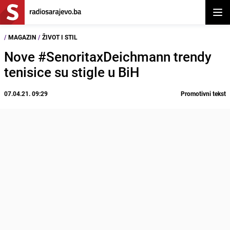
Otvor
/
MAGAZIN
/
ŽIVOT I STIL
Nove #SenoritaxDeichmann trendy
tenisice su stigle u BiH
07.04.21. 09:29
Promotivni tekst