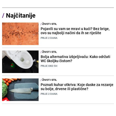
/
Najčitanije
/
ŽIVOT I STIL
Pojavili su vam se mravi u kući? Bez brige,
ovo su najbolji načini da ih se riješite
PRIJE 2 DANA
/
ŽIVOT I STIL
Bolja alternativa izbjeljivaču: Kako održati
WC školjku čistom?
PRIJE OKO 5H
/
ŽIVOT I STIL
Poznati kuhar otkriva: Koje daske za rezanje
su bolje, drvene ili plastične?
PRIJE 2 DANA