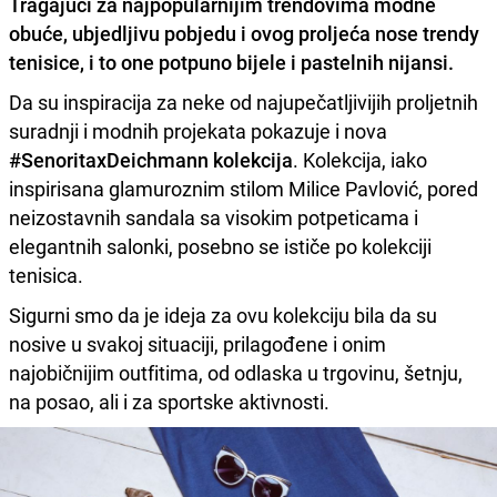
Tragajući za najpopularnijim trendovima modne
obuće, ubjedljivu pobjedu i ovog proljeća nose trendy
tenisice, i to one potpuno bijele i pastelnih nijansi.
Da su inspiracija za neke od najupečatljivijih proljetnih
suradnji i modnih projekata pokazuje i nova
#SenoritaxDeichmann kolekcija
. Kolekcija, iako
inspirisana glamuroznim stilom Milice Pavlović, pored
neizostavnih sandala sa visokim potpeticama i
elegantnih salonki, posebno se ističe po kolekciji
tenisica.
Sigurni smo da je ideja za ovu kolekciju bila da su
nosive u svakoj situaciji, prilagođene i onim
najobičnijim outfitima, od odlaska u trgovinu, šetnju,
na posao, ali i za sportske aktivnosti.