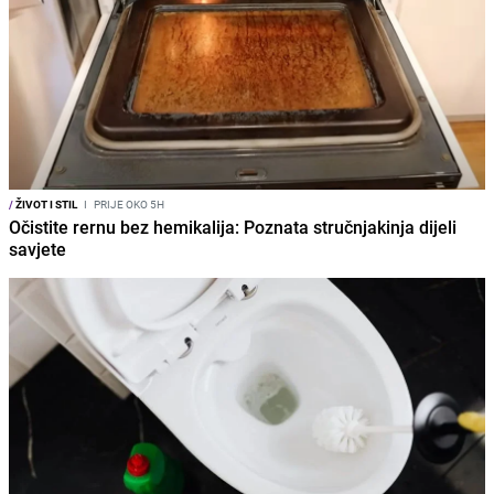
/
ŽIVOT I STIL
I
PRIJE OKO 5H
Očistite rernu bez hemikalija: Poznata stručnjakinja dijeli
savjete