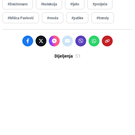
#Deichmann
#kolekcija
#ljeto
#proljeće
#Milica Pavlović
#moda
#patike
#trendy
51
Dijeljenja