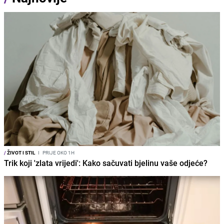
/
ŽIVOT I STIL
I
PRIJE OKO 1H
Trik koji 'zlata vrijedi': Kako sačuvati bjelinu vaše odjeće?