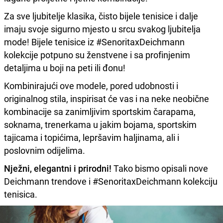
Za sve ljubitelje klasika, čisto bijele tenisice i dalje
imaju svoje sigurno mjesto u srcu svakog ljubitelja
mode! Bijele tenisice iz #SenoritaxDeichmann
kolekcije potpuno su ženstvene i sa profinjenim
detaljima u boji na peti ili đonu!
Kombinirajući ove modele, pored udobnosti i
originalnog stila, inspirisat će vas i na neke neobične
kombinacije sa zanimljivim sportskim čarapama,
soknama, trenerkama u jakim bojama, sportskim
tajicama i topićima, lepršavim haljinama, ali i
poslovnim odijelima.
Nježni, elegantni i prirodni!
Tako bismo opisali nove
Deichmann trendove i #SenoritaxDeichmann kolekciju
tenisica.