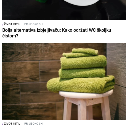
/
ŽIVOT I STIL
I
PRIJE OKO 5H
Bolja alternativa izbjeljivaču: Kako održati WC školjku
čistom?
/
ŽIVOT I STIL
I
PRIJE OKO 6H