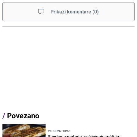
Prikaži komentare
(
0
)
/
Povezano
28.05.26. 18:59
Savršena metoda za čišćenje roštilja: