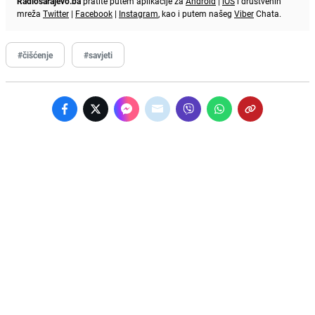
Radiosarajevo.ba
pratite putem aplikacije za
Android
|
iOS
i društvenih
mreža
Twitter
|
Facebook
|
Instagram
, kao i putem našeg
Viber
Chata.
#čišćenje
#savjeti