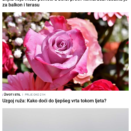
za balkon i terasu
/
ŽIVOT I STIL
I
PRIJE OKO 21H
Uzgoj ruža: Kako doći do ljepšeg vrta tokom ljeta?