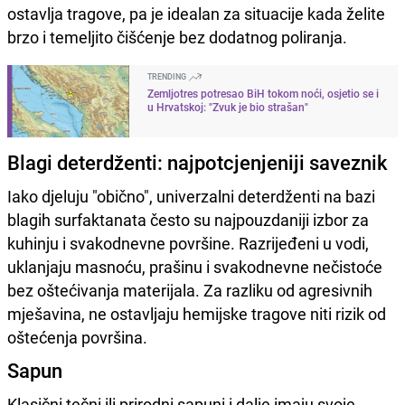
ostavlja tragove, pa je idealan za situacije kada želite
brzo i temeljito čišćenje bez dodatnog poliranja.
TRENDING
Zemljotres potresao BiH tokom noći, osjetio se i
u Hrvatskoj: "Zvuk je bio strašan"
Blagi deterdženti: najpotcjenjeniji saveznik
Iako djeluju "obično", univerzalni deterdženti na bazi
blagih surfaktanata često su najpouzdaniji izbor za
kuhinju i svakodnevne površine. Razrijeđeni u vodi,
uklanjaju masnoću, prašinu i svakodnevne nečistoće
bez oštećivanja materijala. Za razliku od agresivnih
mješavina, ne ostavljaju hemijske tragove niti rizik od
oštećenja površina.
Sapun
Klasični tečni ili prirodni sapuni i dalje imaju svoje