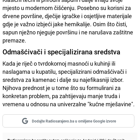
mjesto u modernom čišćenju. Posebno su korisni za
drvene površine, dječije igračke i osjetljive materijale
gdje je važno izbjeći jake hemikalije. Osim što čisti,
sapun nježno njeguje površinu i ne narušava zaštitne
premaze.
Odmašćivači i specijalizirana sredstva
Kada je riječ o tvrdokornoj masnoći u kuhinji ili
naslagama u kupatilu, specijalizirani odmašćivači i
sredstva za kamenac i dalje su najefikasniji izbor.
Njihova prednost je u tome što su formulirani za
konkretan problem, pa zahtijevaju manje truda i
vremena u odnosu na univerzalne "kućne mješavine".
Dodajte Radiosarajevo.ba u omiljene Google izvore