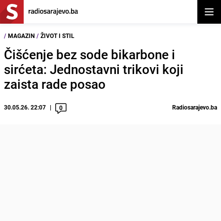
Otvor
/
MAGAZIN
/
ŽIVOT I STIL
Čišćenje bez sode bikarbone i
sirćeta: Jednostavni trikovi koji
zaista rade posao
30.05.26. 22:07
Radiosarajevo.ba
0