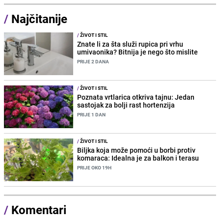
/
Najčitanije
/
ŽIVOT I STIL
Znate li za šta služi rupica pri vrhu
umivaonika? Bitnija je nego što mislite
PRIJE 2 DANA
/
ŽIVOT I STIL
Poznata vrtlarica otkriva tajnu: Jedan
sastojak za bolji rast hortenzija
PRIJE 1 DAN
/
ŽIVOT I STIL
Biljka koja može pomoći u borbi protiv
komaraca: Idealna je za balkon i terasu
PRIJE OKO 19H
/
Komentari