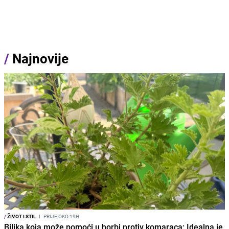
/
Najnovije
/
ŽIVOT I STIL
I
PRIJE OKO 19H
Biljka koja može pomoći u borbi protiv komaraca: Idealna je