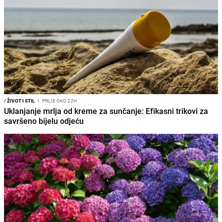
/
ŽIVOT I STIL
I
PRIJE OKO 22H
Uklanjanje mrlja od kreme za sunčanje: Efikasni trikovi za
savršeno bijelu odjeću