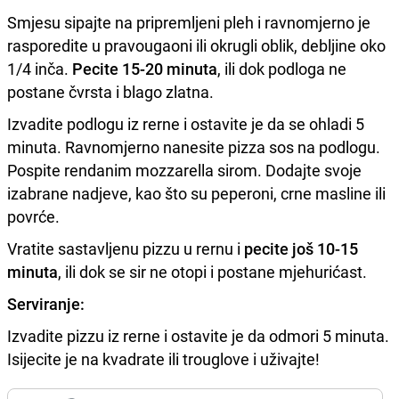
Smjesu sipajte na pripremljeni pleh i ravnomjerno je
rasporedite u pravougaoni ili okrugli oblik, debljine oko
1/4 inča.
Pecite 15-20 minuta
, ili dok podloga ne
postane čvrsta i blago zlatna.
Izvadite podlogu iz rerne i ostavite je da se ohladi 5
minuta. Ravnomjerno nanesite pizza sos na podlogu.
Pospite rendanim mozzarella sirom. Dodajte svoje
izabrane nadjeve, kao što su peperoni, crne masline ili
povrće.
Vratite sastavljenu pizzu u rernu i
pecite još 10-15
minuta
, ili dok se sir ne otopi i postane mjehurićast.
Serviranje:
Izvadite pizzu iz rerne i ostavite je da odmori 5 minuta.
Isijecite je na kvadrate ili trouglove i uživajte!