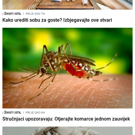
/
ŽIVOT I STIL
I
PRIJE OKO 7H
Kako urediti sobu za goste? Izbjegavajte ove stvari
/
ŽIVOT I STIL
I
PRIJE OKO 9H
Stručnjaci upozoravaju: Otjerajte komarce jednom zauvijek