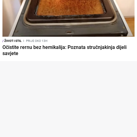
/
ŽIVOT I STIL
I
PRIJE OKO 13H
Očistite rernu bez hemikalija: Poznata stručnjakinja dijeli
savjete