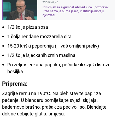
TRENDING
Stručnjak za sigurnost Ahmed Kico upozorava:
Pred nama je burna jesen, institucije moraju
djelovati
1/2 šolje pizza sosa
1 šolja rendane mozzarella sira
15-20 kriški peperonija (ili vaš omiljeni preliv)
1/2 šolje isjeckanih crnih maslina
Po želji: isjeckana paprika, pečurke ili svježi listovi
bosiljka
Priprema:
Zagrijte rernu na 190°C. Na pleh stavite papir za
pečenje. U blenderu pomiješajte svježi sir, jaja,
bademovo brašno, prašak za pecivo i so. Blendajte
dok ne dobijete glatku smjesu.