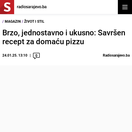
Otvor
/
MAGAZIN
/
ŽIVOT I STIL
Brzo, jednostavno i ukusno: Savršen
recept za domaću pizzu
24.01.25. 13:10
Radiosarajevo.ba
0