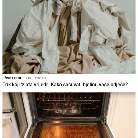
/
ŽIVOT I STIL
I
PRIJE OKO 9H
Trik koji 'zlata vrijedi': Kako sačuvati bjelinu vaše odjeće?