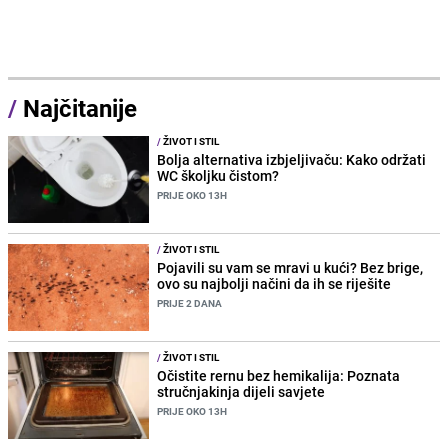
/
Najčitanije
/
ŽIVOT I STIL
Bolja alternativa izbjeljivaču: Kako održati
WC školjku čistom?
PRIJE OKO 13H
/
ŽIVOT I STIL
Pojavili su vam se mravi u kući? Bez brige,
ovo su najbolji načini da ih se riješite
PRIJE 2 DANA
/
ŽIVOT I STIL
Očistite rernu bez hemikalija: Poznata
stručnjakinja dijeli savjete
PRIJE OKO 13H