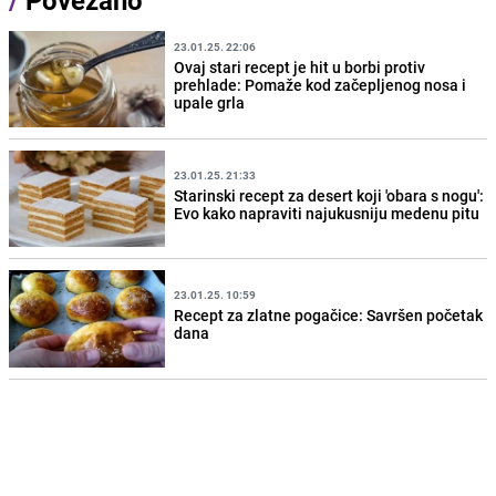
/
Povezano
23.01.25. 22:06
Ovaj stari recept je hit u borbi protiv
prehlade: Pomaže kod začepljenog nosa i
upale grla
23.01.25. 21:33
Starinski recept za desert koji 'obara s nogu':
Evo kako napraviti najukusniju medenu pitu
23.01.25. 10:59
Recept za zlatne pogačice: Savršen početak
dana