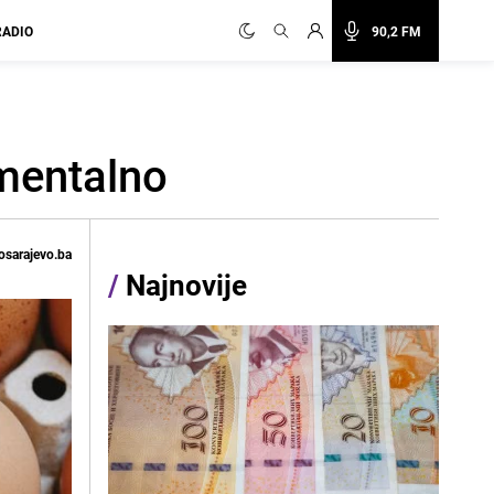
RADIO
90,2 FM
omentalno
osarajevo.ba
/
Najnovije