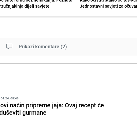
tručnjakinja dijeli savjete
Jednostavni savjeti za očuvan
Prikaži komentare
(
2
)
.04.24. 08:49
ovi način pripreme jaja: Ovaj recept će
duševiti gurmane