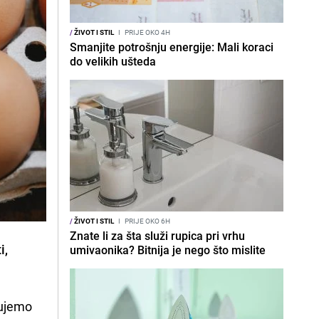
/
ŽIVOT I STIL
I
PRIJE OKO 4H
Smanjite potrošnju energije: Mali koraci
do velikih ušteda
/
ŽIVOT I STIL
I
PRIJE OKO 6H
Znate li za šta služi rupica pri vrhu
i,
umivaonika? Bitnija je nego što mislite
pujemo