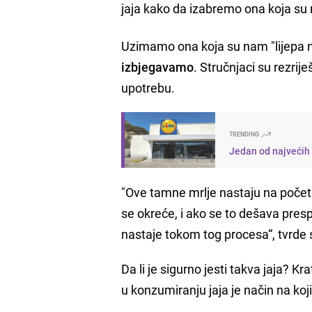
jaja kako da izabremo ona koja su 
Uzimamo ona koja su nam "lijepa n
izbjegavamo
. Stručnjaci su rezrije
upotrebu.
TRENDING
Jedan od najvećih g
"Ove tamne mrlje nastaju na početk
se okreće, i ako se to dešava presp
nastaje tokom tog procesa“, tvrde 
Da li je sigurno jesti takva jaja? K
u konzumiranju jaja je način na koji