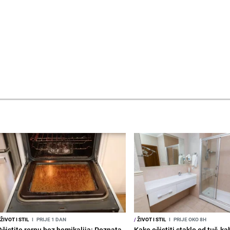
ŽIVOT I STIL
I
PRIJE 1 DAN
/
ŽIVOT I STIL
I
PRIJE OKO 8H
Očistite rernu bez hemikalija: Poznata
Kako očistiti staklo od tuš-ka