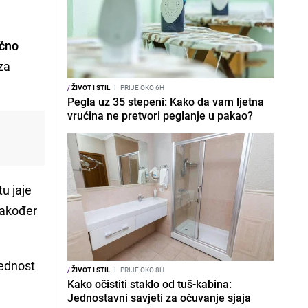
ično
 za
/
ŽIVOT I STIL
I
PRIJE OKO 6H
Pegla uz 35 stepeni: Kako da vam ljetna
vrućina ne pretvori peglanje u pakao?
u jaje
 također
jednost
/
ŽIVOT I STIL
I
PRIJE OKO 8H
Kako očistiti staklo od tuš-kabina:
Jednostavni savjeti za očuvanje sjaja