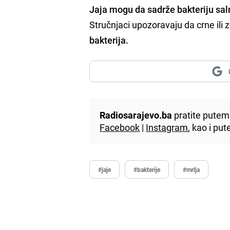
Jaja mogu da sadrže bakteriju sal
Stručnjaci upozoravaju da crne ili 
bakterija.
Radiosarajevo.ba
pratite putem 
Facebook
|
Instagram
, kao i p
#jaje
#bakterije
#mrlja