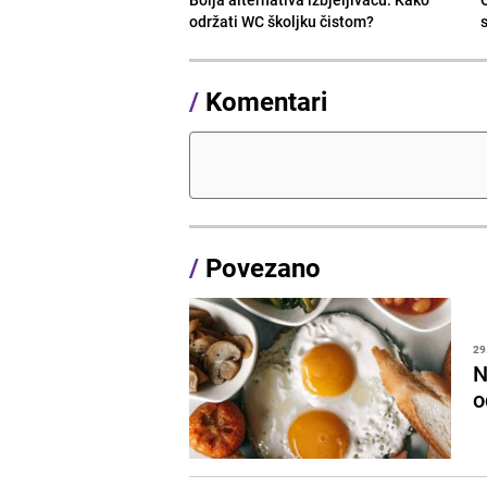
održati WC školjku čistom?
s
/
Komentari
/
Povezano
29
N
o