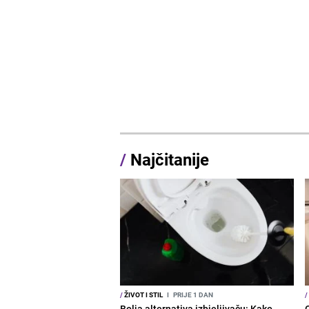
/
Najčitanije
/
ŽIVOT I STIL
I
PRIJE 1 DAN
/
Bolja alternativa izbjeljivaču: Kako