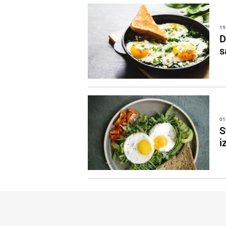
19
D
s
01
S
i