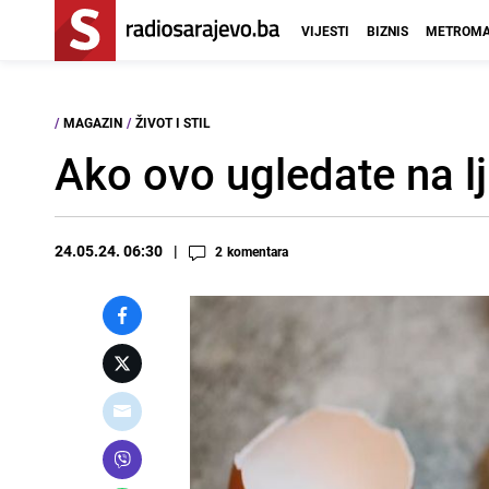
VIJESTI
BIZNIS
METROMA
/
MAGAZIN
/
ŽIVOT I STIL
Ako ovo ugledate na l
24.05.24. 06:30
2
komentara