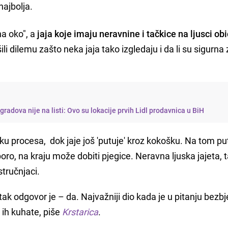
najbolja.
a oko", a
jaja koje imaju neravnine i tačkice na ljusci ob
šili dilemu zašto neka jaja tako izgledaju i da li su sigurna
radova nije na listi: Ovo su lokacije prvih Lidl prodavnica u BiH
u procesa, dok jaje još 'putuje' kroz kokošku. Na tom put
oro, na kraju može dobiti pjegice. Neravna ljuska jajeta,
stručnjaci.
ratak odgovor je – da. Najvažniji dio kada je u pitanju bezb
 ih kuhate, piše
Krstarica
.