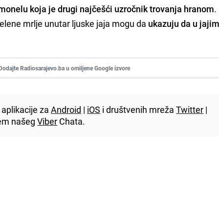
monelu koja je drugi najčešći uzročnik trovanja hranom
.
zelene mrlje unutar ljuske jaja mogu da
ukazuju da u jaji
Dodajte Radiosarajevo.ba u omiljene Google izvore
aplikacije za
Android
|
iOS
i društvenih mreža
Twitter
|
utem našeg
Viber
Chata.