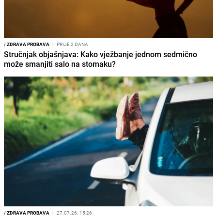
/
ZDRAVA PROBAVA
I
PRIJE 2 DANA
Stručnjak objašnjava: Kako vježbanje jednom sedmično
može smanjiti salo na stomaku?
/
ZDRAVA PROBAVA
I
27.07.26. 15:26