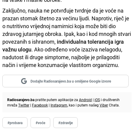
Zaključno, nauka ne potvrđuje tvrdnje da je voće na
prazan stomak štetno za većinu ljudi. Naprotiv, riječ je
o nutritivno vrijednoj namirnici koja može biti dio
zdravog jutarnjeg obroka. Ipak, kao i kod mnogih stvari
povezanih s ishranom,
individualna tolerancija igra
važnu ulogu
. Ako određeno voće izaziva nelagodu,
nadutost ili druge simptome, najbolje je prilagoditi
način i vrijeme konzumacije vlastitom organizmu.
Dodajte Radiosarajevo.ba u omiljene Google izvore
Radiosarajevo.ba
pratite putem aplikacije za
Android
|
iOS
i društvenih
mreža
Twitter
|
Facebook
|
Instagram
, kao i putem našeg
Viber
Chata.
#probava
#voće
#zdravlje