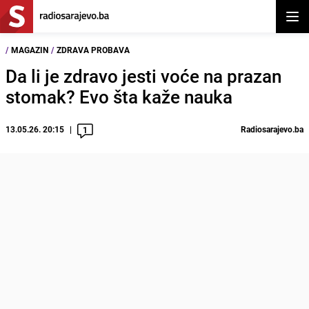
Otvor
/
MAGAZIN
/
ZDRAVA PROBAVA
Da li je zdravo jesti voće na prazan
stomak? Evo šta kaže nauka
13.05.26. 20:15
Radiosarajevo.ba
1