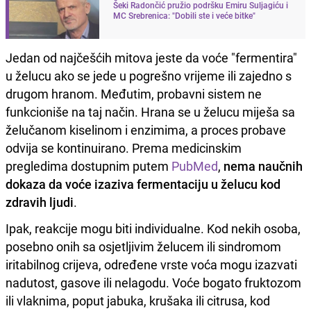
Šeki Radončić pružio podršku Emiru Suljagiću i
MC Srebrenica: "Dobili ste i veće bitke"
Jedan od najčešćih mitova jeste da voće "fermentira"
u želucu ako se jede u pogrešno vrijeme ili zajedno s
drugom hranom. Međutim, probavni sistem ne
funkcioniše na taj način. Hrana se u želucu miješa sa
želučanom kiselinom i enzimima, a proces probave
odvija se kontinuirano. Prema medicinskim
pregledima dostupnim putem
PubMed
,
nema naučnih
dokaza da voće izaziva fermentaciju u želucu kod
zdravih ljudi
.
Ipak, reakcije mogu biti individualne. Kod nekih osoba,
posebno onih sa osjetljivim želucem ili sindromom
iritabilnog crijeva, određene vrste voća mogu izazvati
nadutost, gasove ili nelagodu. Voće bogato fruktozom
ili vlaknima, poput jabuka, krušaka ili citrusa, kod