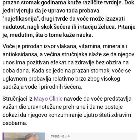
prazan stomak godinama kruže različite tvrdnje. Dok
jedni vjeruju da je upravo tada probava
"najefikasnija", drugi tvrde da voće može izazvati
nadutost, nagli skok šećera ili iritaciju želuca. Pitanje
je, međutim, šta o tome kaže nauka.
Voće je prirodan izvor vlakana, vitamina, minerala i
antioksidansa, a većina stručnjaka slaže se da njegov
unos ima pozitivan efekat na zdravlje bez obzira na
doba dana. Kada se jede na prazan stomak, voće se
uglavnom probavlja relativno brzo zbog visokog
sadržaja vode i prirodnih šećera.
Stručnjaci iz
Mayo Clinic
navode da voće predstavlja
važan dio uravnotežene prehrane i da ne postoje
dokazi da njegovo konzumiranje ujutro šteti zdravim
osobama.
TRENDING