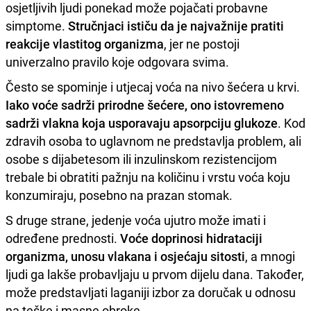
osjetljivih ljudi ponekad može pojačati probavne
simptome.
Stručnjaci ističu da je najvažnije pratiti
reakcije vlastitog organizma
, jer ne postoji
univerzalno pravilo koje odgovara svima.
Često se spominje i utjecaj voća na nivo šećera u krvi.
Iako voće sadrži prirodne šećere, ono istovremeno
sadrži vlakna koja usporavaju apsorpciju glukoze
. Kod
zdravih osoba to uglavnom ne predstavlja problem, ali
osobe s dijabetesom ili inzulinskom rezistencijom
trebale bi obratiti pažnju na količinu i vrstu voća koju
konzumiraju, posebno na prazan stomak.
S druge strane, jedenje voća ujutro može imati i
određene prednosti.
Voće doprinosi hidrataciji
organizma, unosu vlakana i osjećaju sitosti
, a mnogi
ljudi ga lakše probavljaju u prvom dijelu dana. Također,
može predstavljati laganiji izbor za doručak u odnosu
na teške i masne obroke.