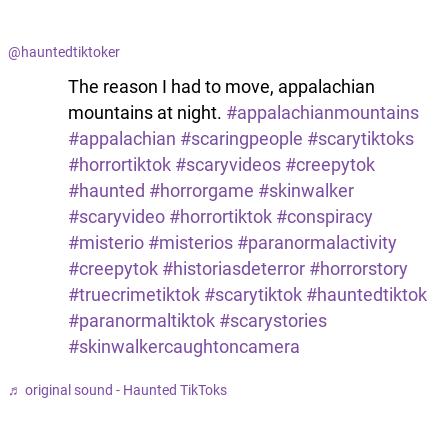
@hauntedtiktoker
The reason I had to move, appalachian
mountains at night.
#appalachianmountains
#appalachian
#scaringpeople
#scarytiktoks
#horrortiktok
#scaryvideos
#creepytok
#haunted
#horrorgame
#skinwalker
#scaryvideo
#horrortiktok
#conspiracy
#misterio
#misterios
#paranormalactivity
#creepytok
#historiasdeterror
#horrorstory
#truecrimetiktok
#scarytiktok
#hauntedtiktok
#paranormaltiktok
#scarystories
#skinwalkercaughtoncamera
♬ original sound - Haunted TikToks