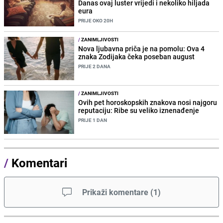
Danas ovaj luster vrijedi i nekoliko hiljada
eura
PRIJE OKO 20H
/
ZANIMLJIVOSTI
Nova ljubavna priča je na pomolu: Ova 4
znaka Zodijaka čeka poseban august
PRIJE 2 DANA
/
ZANIMLJIVOSTI
Ovih pet horoskopskih znakova nosi najgoru
reputaciju: Ribe su veliko iznenađenje
PRIJE 1 DAN
/
Komentari
Prikaži komentare
(
1
)