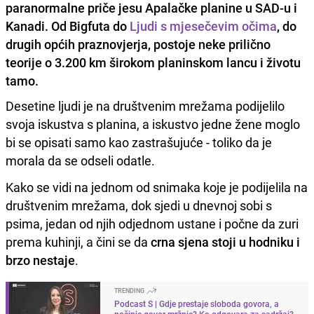
paranormalne priče jesu Apalačke planine u SAD-u i
Kanadi. Od Bigfuta do
Ljudi s mjesečevim očima
, do
drugih općih praznovjerja, postoje neke prilično
teorije o 3.200 km širokom planinskom lancu i životu
tamo.
Desetine ljudi je na društvenim mrežama podijelilo
svoja iskustva s planina, a iskustvo jedne žene moglo
bi se opisati samo kao zastrašujuće - toliko da je
morala da se odseli odatle.
Kako se vidi na jednom od snimaka koje je podijelila na
društvenim mrežama, dok sjedi u dnevnoj sobi s
psima, jedan od njih odjednom ustane i počne da zuri
prema kuhinji, a čini se da
crna sjena stoji u hodniku i
brzo nestaje
.
TRENDING
Podcast S | Gdje prestaje sloboda govora, a
počinje govor mržnje? Ko odgovara za sadržaj?