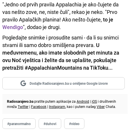
"Jedno od prvih pravila Appalachia je ako čujete da
vas nešto zove, ne, niste čuli", rekao je neko. "Prvo
pravilo Apalačkih planina! Ako nešto čujete,
to je
Wendigo
", dodao je drugi.
Pogledajte snimke i prosudite sami - da li su snimci
stvarni ili samo dobro smišljena prevara.
U
međuvremenu, ako imate slobodnih pet minuta za
ovu Noć vještica i želite da se uplašite, pokušajte
pretražiti #AppalachianMountains na TikToku...
Dodajte Radiosarajevo.ba u omiljene Google izvore
Radiosarajevo.ba
pratite putem aplikacije za
Android
|
iOS
i društvenih
mreža
Twitter
|
Facebook
|
Instagram
, kao i putem našeg
Viber
Chata.
#paranormalno
#duhovi
#video