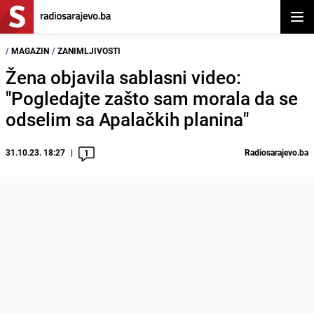
Otvor
/
MAGAZIN
/
ZANIMLJIVOSTI
Žena objavila sablasni video:
"Pogledajte zašto sam morala da se
odselim sa Apalačkih planina"
31.10.23. 18:27
Radiosarajevo.ba
1