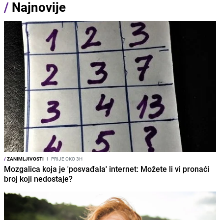
/
Najnovije
/
ZANIMLJIVOSTI
I
PRIJE OKO 3H
Mozgalica koja je 'posvađala' internet: Možete li vi pronaći
broj koji nedostaje?