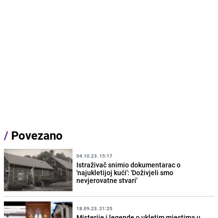
/
Povezano
04.10.23. 15:17
Istraživač snimio dokumentarac o
'najukletijoj kući': 'Doživjeli smo
nevjerovatne stvari'
18.09.23. 21:25
Misterije i legende o ukletim mjestima u