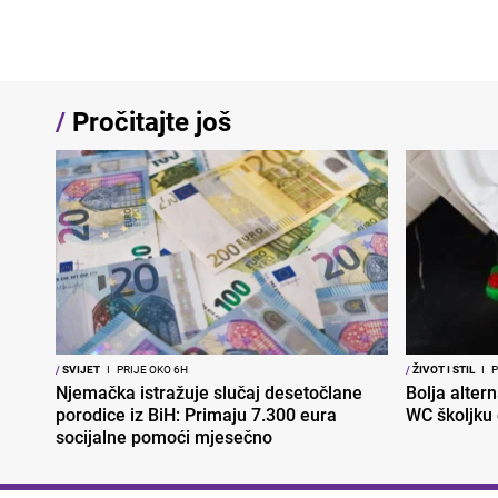
/
Pročitajte još
/
SVIJET
I
PRIJE OKO 6H
/
ŽIVOT I STIL
I
P
Njemačka istražuje slučaj desetočlane
Bolja altern
porodice iz BiH: Primaju 7.300 eura
WC školjku
socijalne pomoći mjesečno