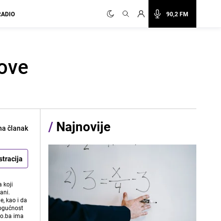
RADIO
90,2 FM
 ove
/
Najnovije
na članak
stracija
 koji
ani.
e, kao i da
mogućnost
vo.ba ima