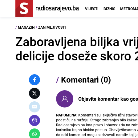
VIJESTI
BIZNIS
METROMA
/
MAGAZIN
/
ZANIMLJIVOSTI
Zaboravljena biljka vr
delicije doseže skoro
/
Komentari (0)
Objavite komentar kao gost i
NAPOMENA:
Komentari su isključivo lični stavov
podstiču na mržnju. Strogo zabranjen bilo kakav 
Radiosarajevo.ba ima pravo i obavezu da na zahtj
korisniku trajno blokira pristup. Obaviještavamo 
da neki komentari mogu sadržavati narativ koji j