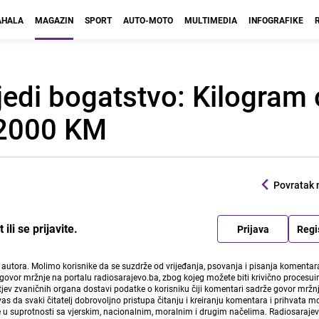
HALA
MAGAZIN
SPORT
AUTO-MOTO
MULTIMEDIA
INFOGRAFIKE
ijedi bogatstvo: Kilogram
 2000 KM
Povratak 
li se prijavite.
Prijava
Regi
i autora. Molimo korisnike da se suzdrže od vrijeđanja, psovanja i pisanja komentara
govor mržnje na portalu radiosarajevo.ba, zbog kojeg možete biti krivično procesuir
ev zvaničnih organa dostavi podatke o korisniku čiji komentari sadrže govor mržnj
vas da svaki čitatelj dobrovoljno pristupa čitanju i kreiranju komentara i prihvata 
e u suprotnosti sa vjerskim, nacionalnim, moralnim i drugim načelima. Radiosaraje