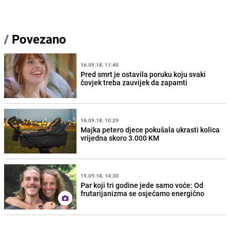
/
Povezano
16.09.18. 11:40
Pred smrt je ostavila poruku koju svaki
čovjek treba zauvijek da zapamti
16.09.18. 10:29
Majka petero djece pokušala ukrasti kolica
vrijedna skoro 3.000 KM
15.09.18. 14:30
Par koji tri godine jede samo voće: Od
frutarijanizma se osjećamo energično