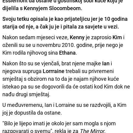
Esslemont da ostane u gostinskoj sobi kuće koju je
dijelila s Kennyjem Slocombeom.
Svoju tetku opisala je kao prijateljicu jer je 10 godina
starija od nje, a čak ju je i pitala za savjete u vezi.
Nakon sedam mjeseci veze,
Kenny
je zaprosio
Kim
i
oženili su se u novembru 2010. godine, prije nego je
Kim rodila njihovog sina
Ethana
.
Nakon što su se vjenčali, brat njene majke
Ian
i
njegova supruga
Lorrraine
trebali su privremeni
smještaj s obzirom na to da je najam njihove kuće
istekao pa su se dogovorili da će ostati kod Kim dok ne
nađu drugi smještaj.
U međuvremenu, Ian i Lorraine su se razdvojili, a Kim
joj je dopustila da ostane.
"Bilo je lijepo imati je okolo jer sam mogla s njom
razgovarati o svemu", rekla je za
The Mirror
.