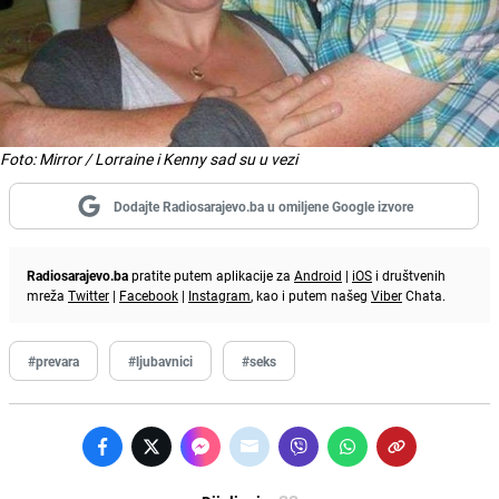
Foto: Mirror / Lorraine i Kenny sad su u vezi
Dodajte Radiosarajevo.ba u omiljene Google izvore
Radiosarajevo.ba
pratite putem aplikacije za
Android
|
iOS
i društvenih
mreža
Twitter
|
Facebook
|
Instagram
, kao i putem našeg
Viber
Chata.
#prevara
#ljubavnici
#seks