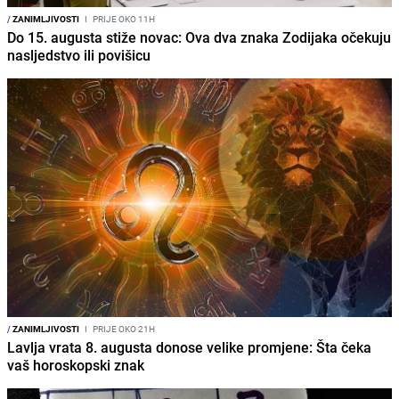
/
ZANIMLJIVOSTI
I
PRIJE OKO 11H
Do 15. augusta stiže novac: Ova dva znaka Zodijaka očekuju
nasljedstvo ili povišicu
/
ZANIMLJIVOSTI
I
PRIJE OKO 21H
Lavlja vrata 8. augusta donose velike promjene: Šta čeka
vaš horoskopski znak