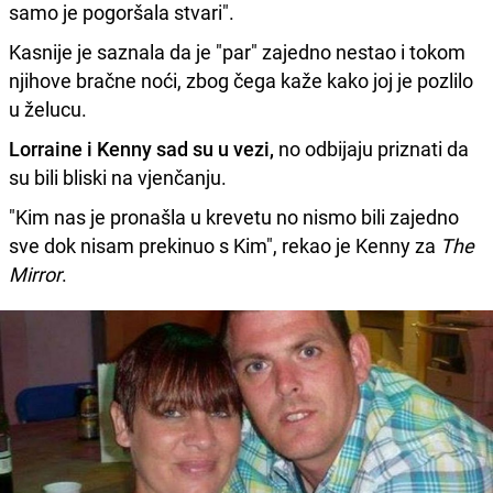
samo je pogoršala stvari".
Kasnije je saznala da je "par" zajedno nestao i tokom
njihove bračne noći, zbog čega kaže kako joj je pozlilo
u želucu.
Lorraine i Kenny sad su u vezi,
no odbijaju priznati da
su bili bliski na vjenčanju.
"Kim nas je pronašla u krevetu no nismo bili zajedno
sve dok nisam prekinuo s Kim", rekao je Kenny za
The
Mirror
.