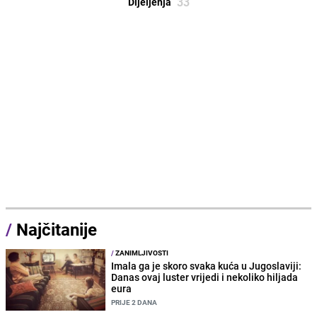
33
Dijeljenja
/
Najčitanije
/
ZANIMLJIVOSTI
Imala ga je skoro svaka kuća u Jugoslaviji:
Danas ovaj luster vrijedi i nekoliko hiljada
eura
PRIJE 2 DANA