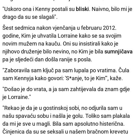
"Uskoro ona i Kenny postali su
bliski
. Naivno, bilo mi je
drago da su se slagali".
Šest sedmica nakon vjenčanja u februaru 2012.
godine, Kim je uhvatila Lorraine kako se sa svojim
novim mužem na kauču. Oni su insistirali kako je
njihovo druženje bilo nevino, no Kim je bila
sumnjičava
pa je sljedeći dan došla ranije s posla.
"Zaboravila sam ključ pa sam lupala po vratima. Čula
sam Kennyja kako govori: 'S*anje, to je Kim'", kaže.
"Došao je do vrata, a ja sam zahtijevala da znam gdje
je Lorraine."
"Rekao je da je u gostinskoj sobi, no odjurila sam u
našu spavaću sobu i našla je golu. Toliko sam plakala
da mi je sve u magli. Bila sam apsolutno histerična.
Činjenica da su se seksali u našem bračnom krevetu