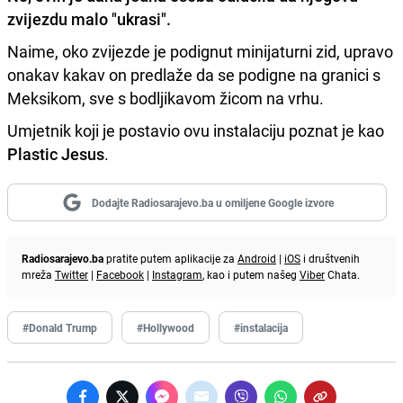
zvijezdu malo "ukrasi".
Naime, oko zvijezde je podignut minijaturni zid, upravo
onakav kakav on predlaže da se podigne na granici s
Meksikom, sve s bodljikavom žicom na vrhu.
Umjetnik koji je postavio ovu instalaciju poznat je kao
Plastic Jesus
.
Dodajte Radiosarajevo.ba u omiljene Google izvore
Radiosarajevo.ba
pratite putem aplikacije za
Android
|
iOS
i društvenih
mreža
Twitter
|
Facebook
|
Instagram
, kao i putem našeg
Viber
Chata.
#Donald Trump
#Hollywood
#instalacija