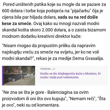
Pored uništenih patika koje su mogle da se pazare za
600 dolara i torbe koja podsjeća na "pijačarku" čija je
cijena bila par hiljada dolara,
sada su na red došle
kese za smeće.
Ovaj kako su mnogi nazvali modni
skandal košta skoro 2.000 dolara, a o zaista bizarnom
modnom dodatku kreativni direktor kaže:
"Nisam mogao da propustim priliku da napravim
najskuplju vreću za smeće na svijetu, jer ko ne voli
modni skandal?", rekao je za medije Dema Gvasalija.
TRENDING
Urušio se dio Alajbegovića kuće u Mostaru, tri
vozila i dalje pod ruševinama
"Ne zna se šta je gore - Balenciagina sa ovim
proizvodom ili oni što ovo kupuju", "Nemam reči", "Šta
je ovo", neki su od komentara.