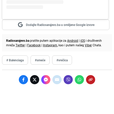
Dodajte Radiosarajevo.ba u omiljene Google izvore
Radiosarajevo.ba
pratite putem aplikacije za
Android
|
iOS
i društvenih
mreža
Twitter
|
Facebook
|
Instagram
, kao i putem našeg
Viber
Chata.
# Balenciaga
#smeće
#vrečica