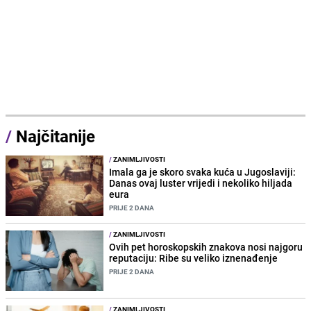
/
Najčitanije
/
ZANIMLJIVOSTI
Imala ga je skoro svaka kuća u Jugoslaviji:
Danas ovaj luster vrijedi i nekoliko hiljada
eura
PRIJE 2 DANA
/
ZANIMLJIVOSTI
Ovih pet horoskopskih znakova nosi najgoru
reputaciju: Ribe su veliko iznenađenje
PRIJE 2 DANA
/
ZANIMLJIVOSTI