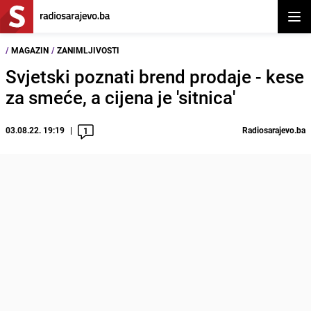
Otvor
/
MAGAZIN
/
ZANIMLJIVOSTI
Svjetski poznati brend prodaje - kese
za smeće, a cijena je 'sitnica'
03.08.22. 19:19
Radiosarajevo.ba
1