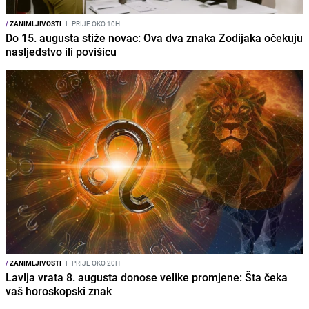
/
ZANIMLJIVOSTI
I
PRIJE OKO 10H
Do 15. augusta stiže novac: Ova dva znaka Zodijaka očekuju
nasljedstvo ili povišicu
/
ZANIMLJIVOSTI
I
PRIJE OKO 20H
Lavlja vrata 8. augusta donose velike promjene: Šta čeka
vaš horoskopski znak