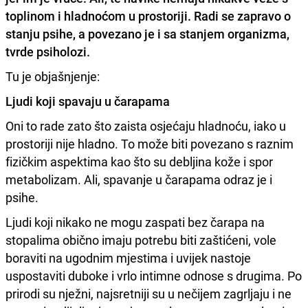
toplinom i hladnoćom u prostoriji. Radi se zapravo o
stanju psihe, a povezano je i sa
stanjem organizma,
tvrde psiholozi.
Tu je objašnjenje:
Ljudi koji spavaju u čarapama
Oni to rade zato što zaista osjećaju hladnoću, iako u
prostoriji nije hladno. To može biti povezano s raznim
fizičkim aspektima kao što su debljina kože i spor
metabolizam. Ali, spavanje u čarapama odraz je i
psihe.
Ljudi koji nikako ne mogu zaspati bez čarapa na
stopalima obično imaju potrebu biti zaštićeni, vole
boraviti na ugodnim mjestima i uvijek nastoje
uspostaviti duboke i vrlo intimne odnose s drugima. Po
prirodi su nježni, najsretniji su u nečijem zagrljaju i ne