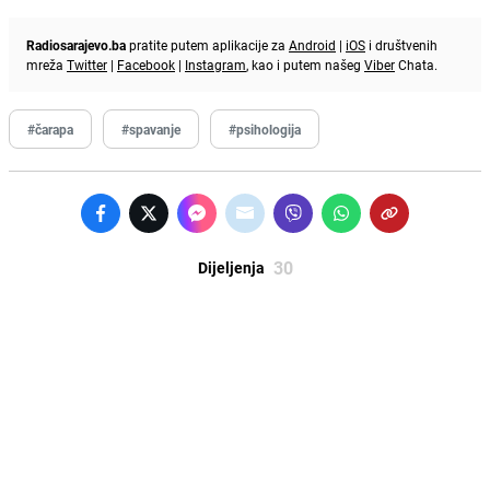
Radiosarajevo.ba
pratite putem aplikacije za
Android
|
iOS
i društvenih
mreža
Twitter
|
Facebook
|
Instagram
, kao i putem našeg
Viber
Chata.
#čarapa
#spavanje
#psihologija
30
Dijeljenja