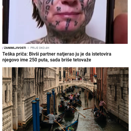
/
ZANIMLJIVOSTI
I
PRIJE OKO 4H
Teška priča: Bivši partner natjerao ju je da istetovira
njegovo ime 250 puta, sada briše tetovaže