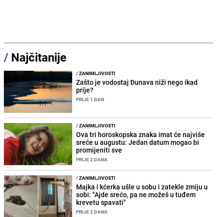
/
Najčitanije
/
ZANIMLJIVOSTI
Zašto je vodostaj Dunava niži nego ikad
prije?
PRIJE 1 DAN
/
ZANIMLJIVOSTI
Ova tri horoskopska znaka imat će najviše
sreće u augustu: Jedan datum mogao bi
promijeniti sve
PRIJE 2 DANA
/
ZANIMLJIVOSTI
Majka i kćerka ušle u sobu i zatekle zmiju u
sobi: "Ajde srećo, pa ne možeš u tuđem
krevetu spavati"
PRIJE 2 DANA