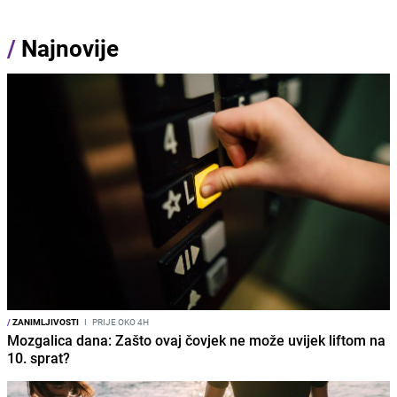
/
Najnovije
/
ZANIMLJIVOSTI
I
PRIJE OKO 4H
Mozgalica dana: Zašto ovaj čovjek ne može uvijek liftom na
10. sprat?